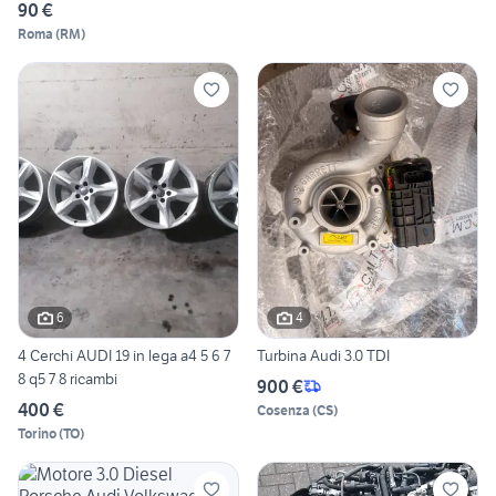
90 €
Roma
(
RM
)
6
4
4 Cerchi AUDI 19 in lega a4 5 6 7
Turbina Audi 3.0 TDI
8 q5 7 8 ricambi
900 €
400 €
Cosenza
(
CS
)
Torino
(
TO
)