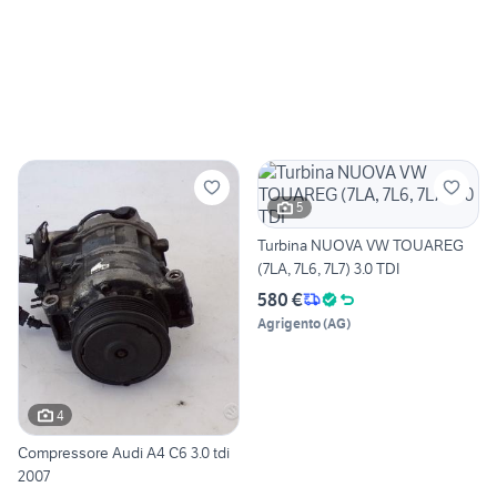
5
Turbina NUOVA VW TOUAREG
(7LA, 7L6, 7L7) 3.0 TDI
580 €
Agrigento
(
AG
)
4
Compressore Audi A4 C6 3.0 tdi
2007