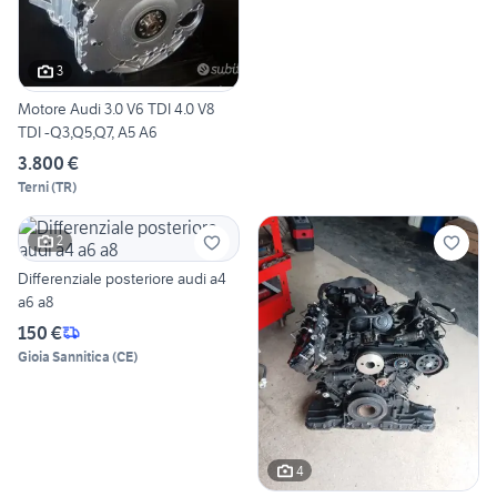
3
Motore Audi 3.0 V6 TDI 4.0 V8
TDI -Q3,Q5,Q7, A5 A6
3.800 €
Terni
(
TR
)
2
Differenziale posteriore audi a4
a6 a8
150 €
Gioia Sannitica
(
CE
)
4