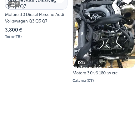
4
Motore 3.0 Diesel Porsche Audi
Volkswagen Q3 Q5 Q7
3.800 €
Terni
(
TR
)
2
Motore 3.0 v6 180kw crc
Catania
(
CT
)