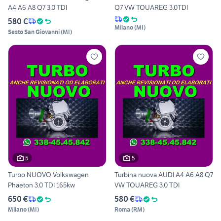
A4 A6 A8 Q7 3.0 TDI
Q7 VW TOUAREG 3.0TDI
580 €
Milano
(
MI
)
Sesto San Giovanni
(
MI
)
5
5
Turbo NUOVO Volkswagen
Turbina nuova AUDI A4 A6 A8 Q7
Phaeton 3.0 TDI 165kw
VW TOUAREG 3.0 TDI
650 €
580 €
Milano
(
MI
)
Roma
(
RM
)