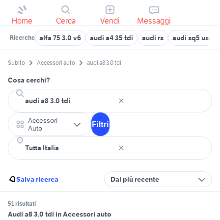
Home
Cerca
Vendi
Messaggi
alfa 75 3.0 v6
audi a4 35 tdi
audi rs
audi sq5 usata
Ricerche
Subito
Accessori auto
audi a8 3.0 tdi
Cosa cerchi?
Accessori
Filtri
Auto
Salva ricerca
Dal più recente
51 risultati
Audi a8 3.0 tdi in Accessori auto