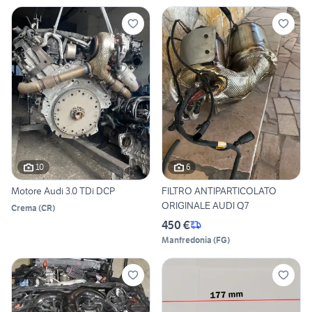
10
6
Motore Audi 3.0 TDi DCP
FILTRO ANTIPARTICOLATO
ORIGINALE AUDI Q7
Crema
(
CR
)
450 €
Manfredonia
(
FG
)