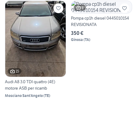
8
Pompa cp1h diesel 0445010154
REVISIONATA
350 €
Ginosa
(
TA
)
15
Audi A8 3.0 TDI quattro (4E)
motore ASB per ricamb
Mosciano Sant'Angelo
(
TE
)