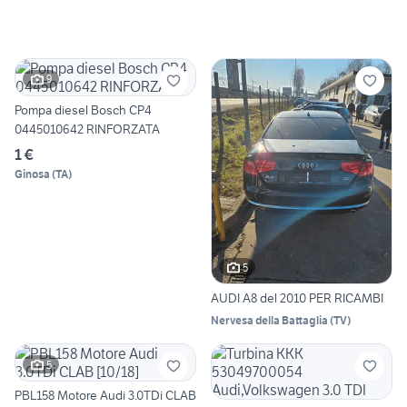
9
Pompa diesel Bosch CP4
0445010642 RINFORZATA
1 €
Ginosa
(
TA
)
5
AUDI A8 del 2010 PER RICAMBI
Nervesa della Battaglia
(
TV
)
5
PBL158 Motore Audi 3.0TDi CLAB