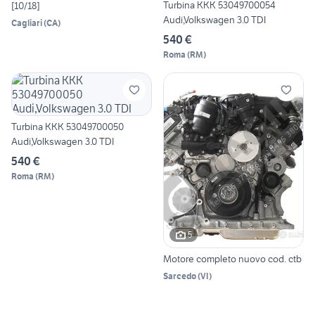
Turbina KKK 53049700054
[10/18]
Audi,Volkswagen 3.0 TDI
Cagliari
(
CA
)
540 €
Roma
(
RM
)
Turbina KKK 53049700050
Audi,Volkswagen 3.0 TDI
540 €
Roma
(
RM
)
5
Motore completo nuovo cod. ctb
Sarcedo
(
VI
)