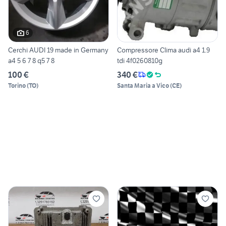
6
Cerchi AUDI 19 made in Germany
Compressore Clima audi a4 1.9
a4 5 6 7 8 q5 7 8
tdi 4f0260810g
100 €
340 €
Torino
(
TO
)
Santa Maria a Vico
(
CE
)