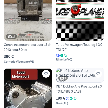
19
Centralina motore ecu audi a8 d4
Turbo Volkswagen Touareg II 3.0
2010 cdta 3.0 tdi
TDI (7P)
390 €
Rimella
(
VC
)
Cornedo Vicentino
(
VI
)
3
Kit 4 Bobine Alte Prestazioni 2.0
TSI EA888.3 EA88
199 €
Gavi
(
AL
)