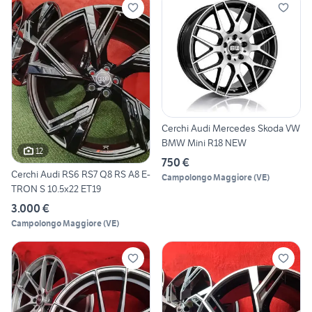
Cerchi Audi Mercedes Skoda VW
BMW Mini R18 NEW
12
750 €
Cerchi Audi RS6 RS7 Q8 RS A8 E-
Campolongo Maggiore
(
VE
)
TRON S 10.5x22 ET19
3.000 €
Campolongo Maggiore
(
VE
)