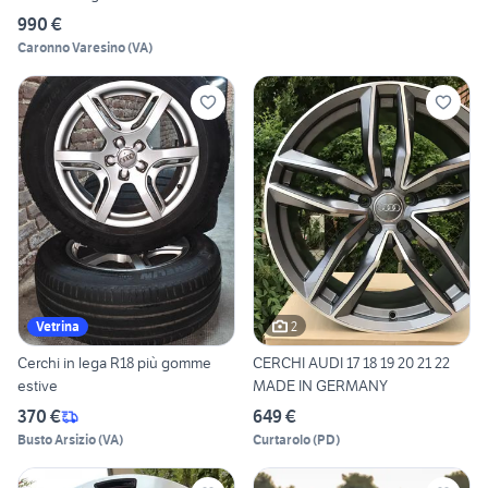
990 €
Caronno Varesino
(
VA
)
2
Vetrina
Cerchi in lega R18 più gomme
CERCHI AUDI 17 18 19 20 21 22
estive
MADE IN GERMANY
370 €
649 €
Busto Arsizio
(
VA
)
Curtarolo
(
PD
)