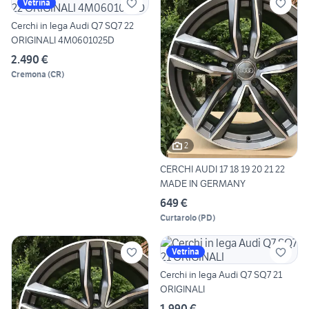
Vetrina
Cerchi in lega Audi Q7 SQ7 22
ORIGINALI 4M0601025D
2.490 €
Cremona
(
CR
)
2
CERCHI AUDI 17 18 19 20 21 22
MADE IN GERMANY
649 €
Curtarolo
(
PD
)
Vetrina
Cerchi in lega Audi Q7 SQ7 21
ORIGINALI
1.990 €