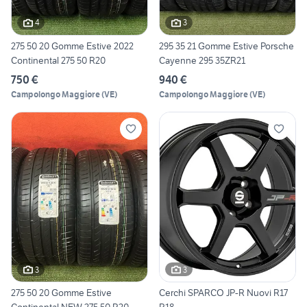
4
3
275 50 20 Gomme Estive 2022
295 35 21 Gomme Estive Porsche
Continental 275 50 R20
Cayenne 295 35ZR21
750 €
940 €
Campolongo Maggiore
(
VE
)
Campolongo Maggiore
(
VE
)
3
3
275 50 20 Gomme Estive
Cerchi SPARCO JP-R Nuovi R17