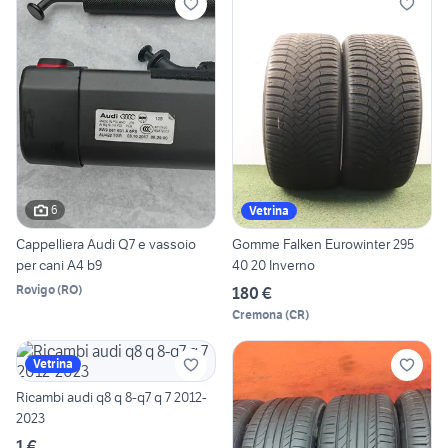
6
Vetrina
Cappelliera Audi Q7 e vassoio
Gomme Falken Eurowinter 295
per cani A4 b9
40 20 Inverno
Rovigo
(
RO
)
180 €
Cremona
(
CR
)
Vetrina
Ricambi audi q8 q 8-q7 q 7 2012-
2023
1 €