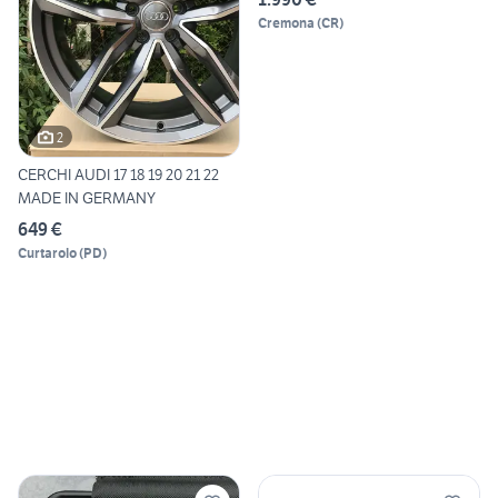
Cremona
(
CR
)
2
CERCHI AUDI 17 18 19 20 21 22
MADE IN GERMANY
649 €
Curtarolo
(
PD
)