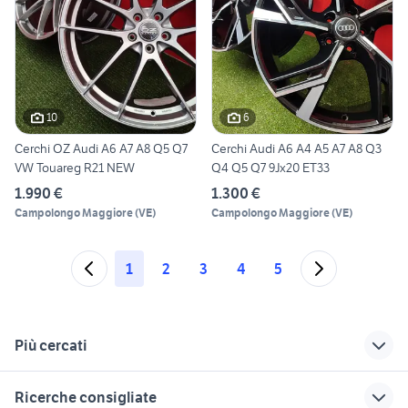
10
6
Cerchi OZ Audi A6 A7 A8 Q5 Q7
Cerchi Audi A6 A4 A5 A7 A8 Q3
VW Touareg R21 NEW
Q4 Q5 Q7 9Jx20 ET33
1.990 €
1.300 €
Campolongo Maggiore
(
VE
)
Campolongo Maggiore
(
VE
)
1
2
3
4
5
Più cercati
Correlati
Richerche simili
Suggerimenti
Ricerche consigliate