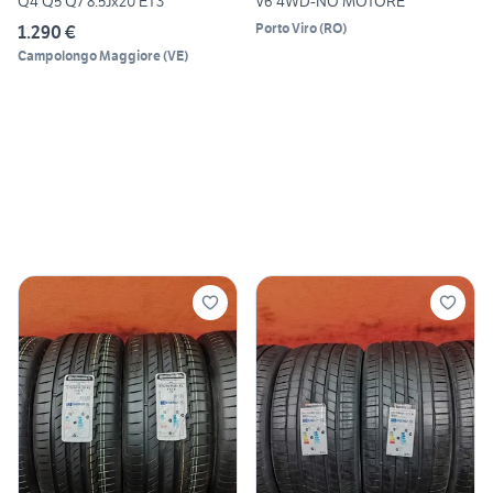
Q4 Q5 Q7 8.5Jx20 ET3
V6 4WD-NO MOTORE
Porto Viro
(
RO
)
1.290 €
Campolongo Maggiore
(
VE
)