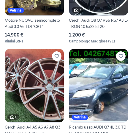
3
Vetrina
Motore NUOVO semicompleto
Cerchi Audi Q8 Q7 RS6 RS7 A8 E-
Audi 3.0 V6 TDI “CRT”
TRON 10.5x22 ET20
14.900 €
1.200 €
Rimini
(
RN
)
Campolongo Maggiore
(
VE
)
6
Vetrina
Cerchi Audi A4 A5 A6 A7 A8 Q3
Ricambi usati AUDI Q7 4L 3.0 TDI