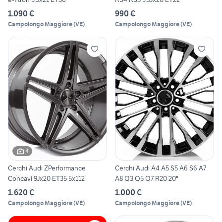
1.090 €
990 €
Campolongo Maggiore
(
VE
)
Campolongo Maggiore
(
VE
)
4
Cerchi Audi ZPerformance
Cerchi Audi A4 A5 S5 A6 S6 A7
Concavi 9Jx20 ET35 5x112
A8 Q3 Q5 Q7 R20 20"
1.620 €
1.000 €
Campolongo Maggiore
(
VE
)
Campolongo Maggiore
(
VE
)