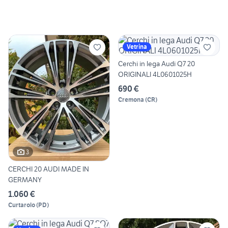
Vetrina
Cerchi in lega Audi Q7 20
ORIGINALI 4L0601025H
690 €
Cremona
(
CR
)
3
CERCHI 20 AUDI MADE IN
GERMANY
1.060 €
Curtarolo
(
PD
)