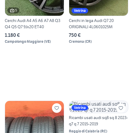
5
Vetrina
Cerchi Audi A4 A5 A6 A7 A8 Q3
Cerchi in lega Audi Q7 20
Q4 Q5 Q7 9Jx20 ET40
ORIGINALI 4L0601025M
1.180 €
750 €
Campolongo Maggiore
(
VE
)
Cremona
(
CR
)
Vetrina
Ricambi usati audi sq8 sq 8 2023-
q7 q 7 2015-2019
Reggio di Calabria
(
RC
)