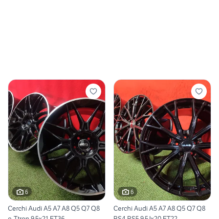
6
6
Cerchi Audi A5 A7 A8 Q5 Q7 Q8
Cerchi Audi A5 A7 A8 Q5 Q7 Q8
e-Ttron 9.5x21 ET36
RS4 RS5 9.5Jx20 ET22