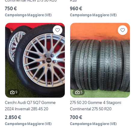
Continental NEW 275 50 R20
R18
750 €
960 €
Campolongo Maggiore
(
VE
)
Campolongo Maggiore
(
VE
)
9
5
Cerchi Audi Q7 SQ7 Gomme
275 50 20 Gomme 4 Stagioni
2024 Invernali 285 45 20
Continental 275 50 R20
2.850 €
700 €
Campolongo Maggiore
(
VE
)
Campolongo Maggiore
(
VE
)