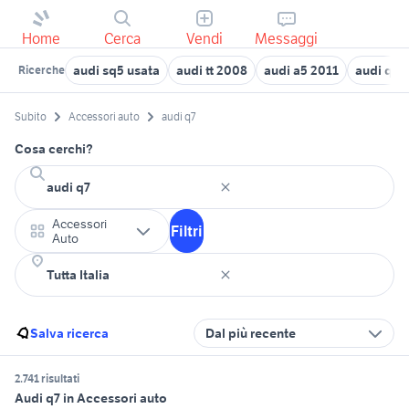
Home
Cerca
Vendi
Messaggi
audi sq5 usata
audi tt 2008
audi a5 2011
audi q5 
Ricerche
Subito
Accessori auto
audi q7
Cosa cerchi?
Accessori
Filtri
Auto
Salva ricerca
Dal più recente
2.741 risultati
Audi q7 in Accessori auto