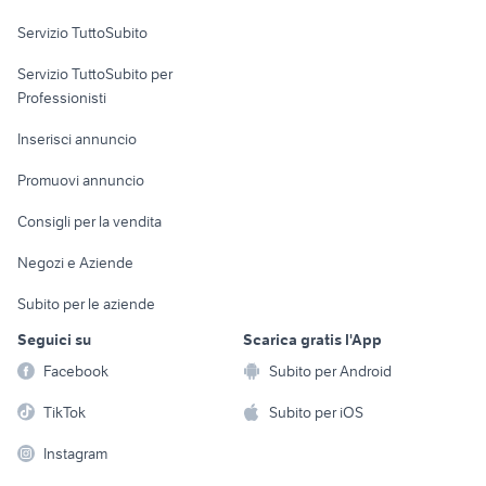
Servizio TuttoSubito
elettronica
per la casa e la
sports e hobby
Servizio TuttoSubito per
persona
Informatica
Animali
Professionisti
Arredamento e
Console e
Accessori per
Casalinghi
Inserisci annuncio
Videogiochi
animali
Elettrodomestici
Promuovi annuncio
Audio/Video
Musica e Film
Giardino e Fai da te
Consigli per la vendita
Fotografia
Libri e Riviste
Abbigliamento e
Negozi e Aziende
Telefonia
Strumenti Musicali
Accessori
Subito per le aziende
Sports
Tutto per i bambini
Seguici su
Scarica gratis l'App
Biciclette
Facebook
Subito per Android
Collezionismo
TikTok
Subito per iOS
Instagram