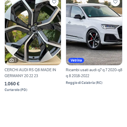
2
Vetrina
CERCHI AUDI RS Q8 MADE IN
Ricambi usati audi q7 q 7 2020-q8
GERMANY 20 22 23
q 8 2018-2022
Reggio di Calabria
(
RC
)
1.060 €
Curtarolo
(
PD
)