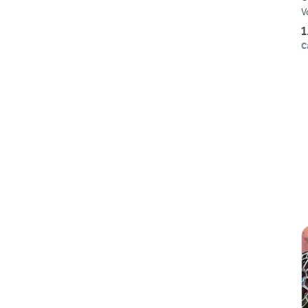
V
1
C