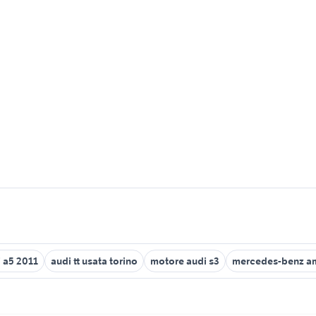
 a5 2011
audi tt usata torino
motore audi s3
mercedes-benz am