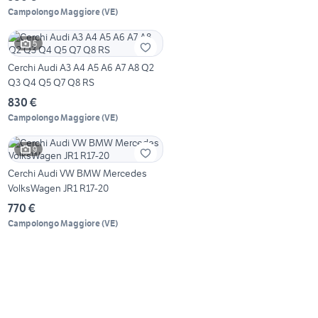
Campolongo Maggiore
(
VE
)
5
Cerchi Audi A3 A4 A5 A6 A7 A8 Q2
Q3 Q4 Q5 Q7 Q8 RS
830 €
Campolongo Maggiore
(
VE
)
9
Cerchi Audi VW BMW Mercedes
VolksWagen JR1 R17-20
770 €
Campolongo Maggiore
(
VE
)