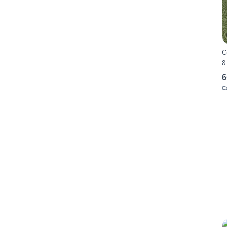
C
8
6
C