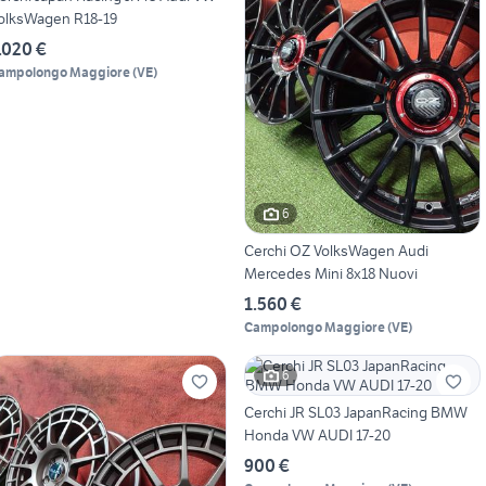
olksWagen R18-19
.020 €
ampolongo Maggiore
(
VE
)
6
Cerchi OZ VolksWagen Audi
Mercedes Mini 8x18 Nuovi
1.560 €
Campolongo Maggiore
(
VE
)
6
Cerchi JR SL03 JapanRacing BMW
Honda VW AUDI 17-20
900 €