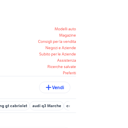
Modelli auto
Magazine
Consigli per la vendita
Negozi e Aziende
Subito per le Aziende
Assistenza
Ricerche salvate
Preferiti
Vendi
g gt cabriolet
audi q3 Marche
cerchi audi a1
audi sq5 usata