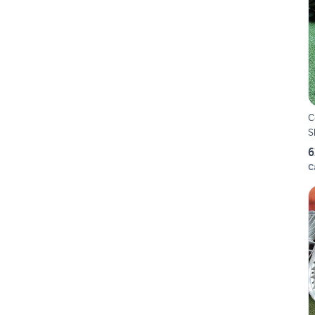
C
S
6
C