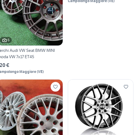
Campolongo Maggiore
(
VE
)
6
erchi Audi VW Seat BMW MINI
koda VW 7x17 ET45
20 €
ampolongo Maggiore
(
VE
)