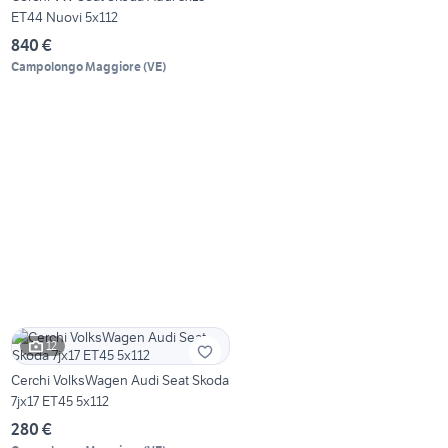
ET44 Nuovi 5x112
840 €
Campolongo Maggiore
(
VE
)
12
Cerchi VolksWagen Audi Seat Skoda
7jx17 ET45 5x112
280 €