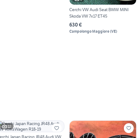
Cerchi VW Audi Seat BMW MINI
Skoda VW 7x17 ET45
630 €
Campolongo Maggiore
(
VE
)
12
erchi Japan Racing JR48 Audi VW