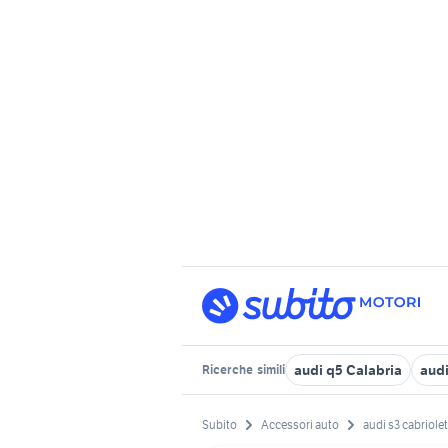
audi q5 Calabria
audi
Ricerche
simili
Subito
Accessori auto
audi s3 cabriolet