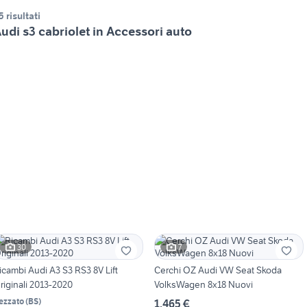
5 risultati
udi s3 cabriolet in Accessori auto
30
7
icambi Audi A3 S3 RS3 8V Lift
Cerchi OZ Audi VW Seat Skoda
riginali 2013-2020
VolksWagen 8x18 Nuovi
ezzato
(
BS
)
1.465 €