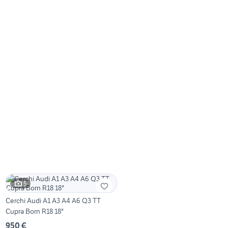
5
Cerchi Audi A1 A3 A4 A6 Q3 TT
Cupra Born R18 18"
950 €