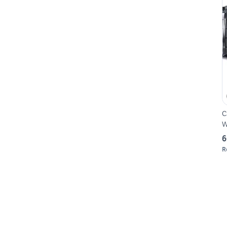
C
W
6
R