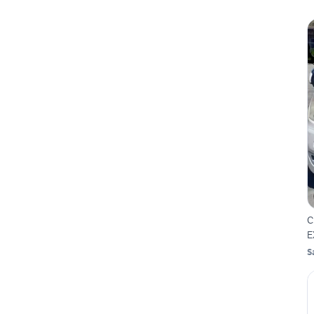
C
E
S