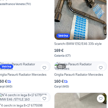
astelfranco Veneto
(
TV
)
Vetrina
Scarichi BMW E92/E46 335i style
169 €
Catania
(
CT
)
2
Vetrina
riglia Paraurti Radiator Mercedes
Griglia Paraurti Radiator Mercedes
60 €
160 €
arpi
(
MO
)
Carpi
(
MO
)
°4 cerchi in lega 8×17 6775598