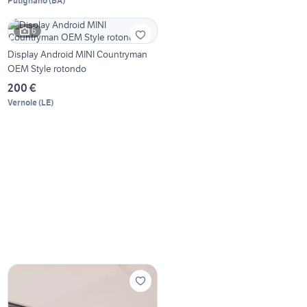
Putignano
(
BA
)
6
Display Android MINI Countryman
OEM Style rotondo
200 €
Vernole
(
LE
)