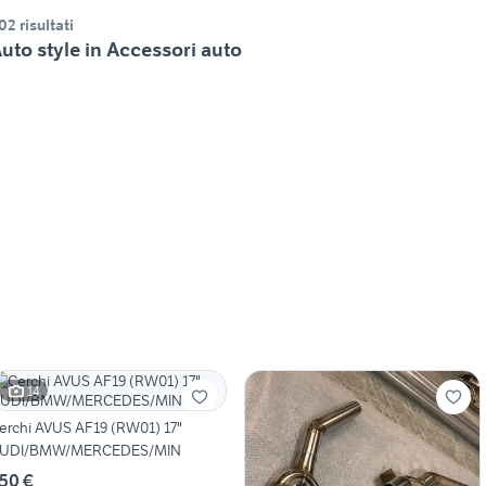
02 risultati
uto style in Accessori auto
14
erchi AVUS AF19 (RW01) 17"
UDI/BMW/MERCEDES/MIN
50 €