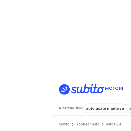
auto usate mantova
Ricerche
simili
Subito
Accessori auto
auto style