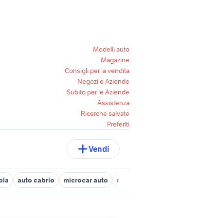
Modelli auto
Magazine
Consigli per la vendita
Negozi e Aziende
Subito per le Aziende
Assistenza
Ricerche salvate
Preferiti
Vendi
ola
auto cabrio
microcar auto
regalo auto Roma
auto honda