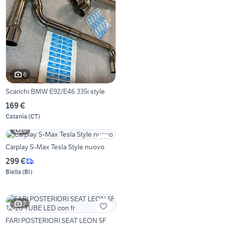
6
Scarichi BMW E92/E46 335i style
169 €
Catania
(
CT
)
6
Carplay S-Max Tesla Style nuovo
299 €
Biella
(
BI
)
7
FARI POSTERIORI SEAT LEON 5F