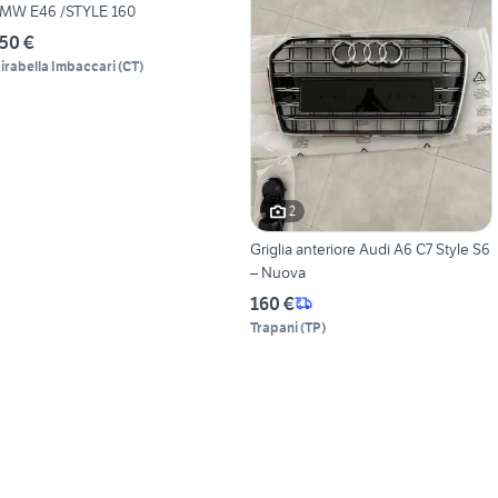
MW E46 /STYLE 160
50 €
irabella Imbaccari
(
CT
)
2
Griglia anteriore Audi A6 C7 Style S6
– Nuova
160 €
Trapani
(
TP
)