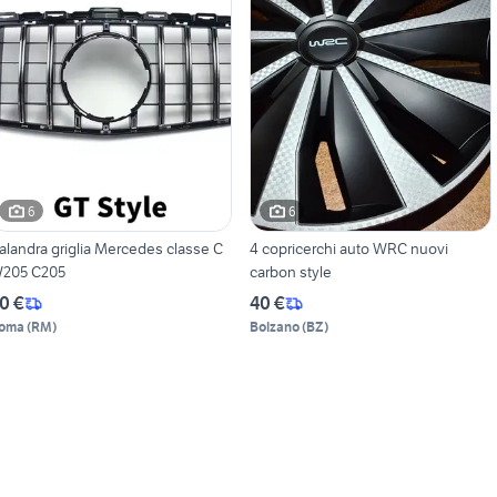
6
6
alandra griglia Mercedes classe C
4 copricerchi auto WRC nuovi
205 C205
carbon style
0 €
40 €
oma
(
RM
)
Bolzano
(
BZ
)