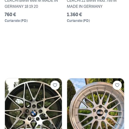
CERCHI BMW 666 M MADE IN
CERCHI 22 BMW mod. 755 M
GERMANY 18 19 20
MADE IN GERMANY
760 €
1.360 €
Curtarolo
(
PD
)
Curtarolo
(
PD
)