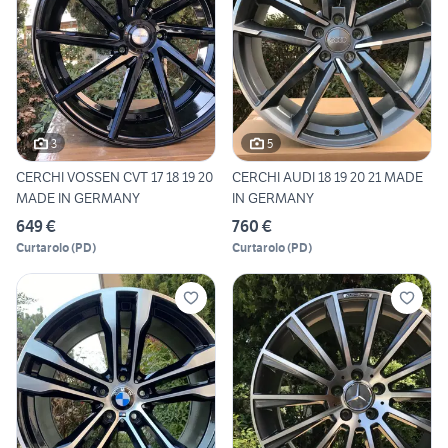
3
5
CERCHI VOSSEN CVT 17 18 19 20
CERCHI AUDI 18 19 20 21 MADE
MADE IN GERMANY
IN GERMANY
649 €
760 €
Curtarolo
(
PD
)
Curtarolo
(
PD
)