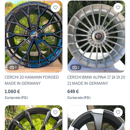
3
2
CERCHI 20 HAMANN FORGED
CERCHI BMW ALPINA 17 18 19 20
MADE IN GERMANY
21 MADE IN GERMANY
1.060 €
649 €
Curtarolo
(
PD
)
Curtarolo
(
PD
)