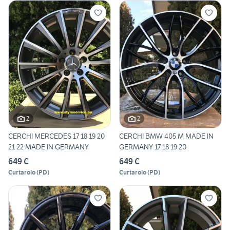
2
2
CERCHI MERCEDES 17 18 19 20
CERCHI BMW 405 M MADE IN
21 22 MADE IN GERMANY
GERMANY 17 18 19 20
649 €
649 €
Curtarolo
(
PD
)
Curtarolo
(
PD
)