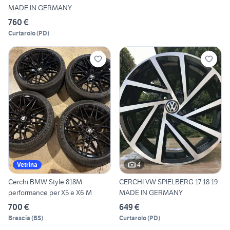
MADE IN GERMANY
760 €
Curtarolo
(
PD
)
4
Vetrina
Cerchi BMW Style 818M
CERCHI VW SPIELBERG 17 18 19
performance per X5 e X6 M
MADE IN GERMANY
700 €
649 €
Brescia
(
BS
)
Curtarolo
(
PD
)