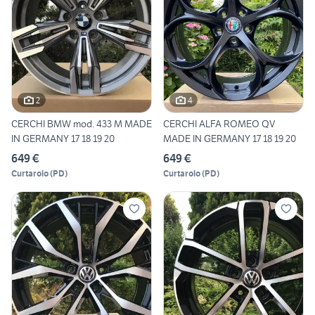
2
4
CERCHI BMW mod. 433 M MADE
CERCHI ALFA ROMEO QV
IN GERMANY 17 18 19 20
MADE IN GERMANY 17 18 19 20
649 €
649 €
Curtarolo
(
PD
)
Curtarolo
(
PD
)