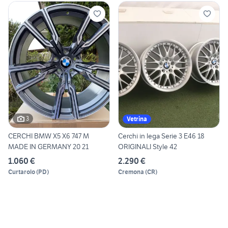
3
Vetrina
CERCHI BMW X5 X6 747 M
Cerchi in lega Serie 3 E46 18
MADE IN GERMANY 20 21
ORIGINALI Style 42
1.060 €
2.290 €
Curtarolo
(
PD
)
Cremona
(
CR
)