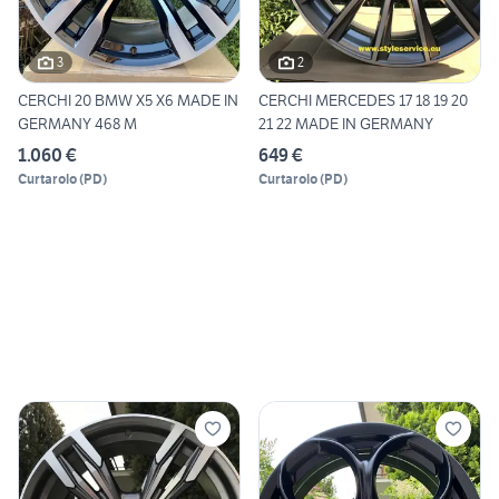
3
2
CERCHI 20 BMW X5 X6 MADE IN
CERCHI MERCEDES 17 18 19 20
GERMANY 468 M
21 22 MADE IN GERMANY
1.060 €
649 €
Curtarolo
(
PD
)
Curtarolo
(
PD
)