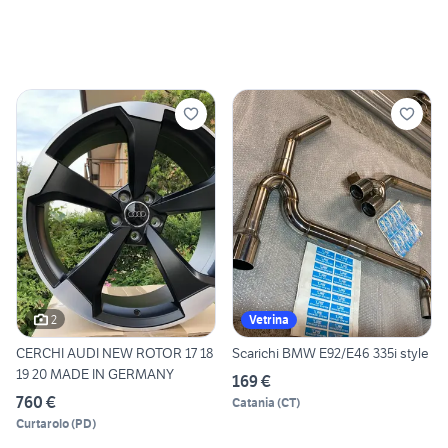
2
Vetrina
CERCHI AUDI NEW ROTOR 17 18
Scarichi BMW E92/E46 335i style
19 20 MADE IN GERMANY
169 €
760 €
Catania
(
CT
)
Curtarolo
(
PD
)