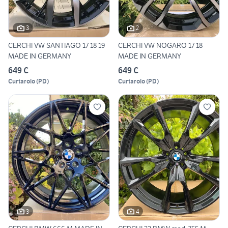
3
2
CERCHI VW SANTIAGO 17 18 19
CERCHI VW NOGARO 17 18
MADE IN GERMANY
MADE IN GERMANY
649 €
649 €
Curtarolo
(
PD
)
Curtarolo
(
PD
)
3
4