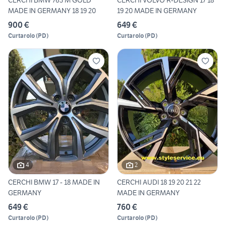
CERCHI BMW 763 M GOLD
CERCHI VOLVO R-DESIGN 17 18
MADE IN GERMANY 18 19 20
19 20 MADE IN GERMANY
900 €
649 €
Curtarolo
(
PD
)
Curtarolo
(
PD
)
4
2
CERCHI BMW 17 - 18 MADE IN
CERCHI AUDI 18 19 20 21 22
GERMANY
MADE IN GERMANY
649 €
760 €
Curtarolo
(
PD
)
Curtarolo
(
PD
)