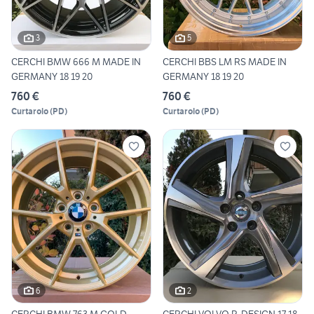
3
5
CERCHI BMW 666 M MADE IN
CERCHI BBS LM RS MADE IN
GERMANY 18 19 20
GERMANY 18 19 20
760 €
760 €
Curtarolo
(
PD
)
Curtarolo
(
PD
)
6
2