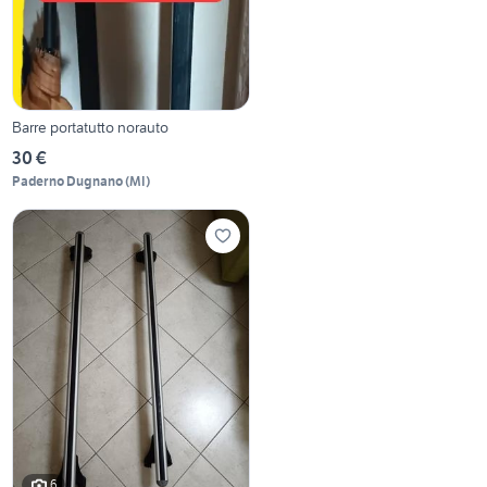
Barre portatutto norauto
30 €
Paderno Dugnano
(
MI
)
6