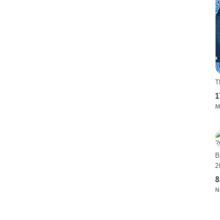
T
1
M
B
2
8
N