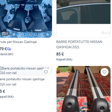
6
hule per Nissan Qashqai
BARRE PORTATUTTO NISSAN
QASHQAI 2021
79 €
85 €
ilano
(
MI
)
Napoli
(
NA
)
arre portatutto nissan qashqai
014 con rail
5 €
apoli
(
NA
)