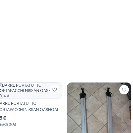
ARRE PORTATUTTO
ORTAPACCHI NISSAN QASHQAI
014 A
5 €
apoli
(
NA
)