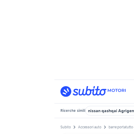
nissan qashqai Agrigen
Ricerche
simili
Subito
Accessori auto
barre portatutto