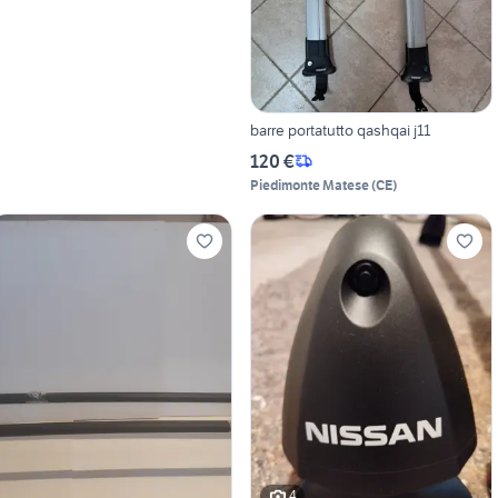
barre portatutto qashqai j11
120 €
Piedimonte Matese
(
CE
)
4