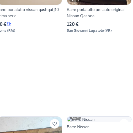
arre portatutto nissan qashqai j10
Barre portatutto per auto originali
rima serie
Nissan Qashqai
0 €
120 €
oma
(
RM
)
San Giovanni Lupatoto
(
VR
)
2
Barre Nissan