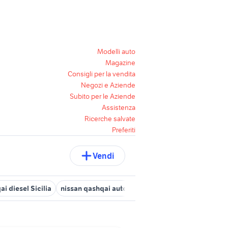
Modelli auto
Magazine
Consigli per la vendita
Negozi e Aziende
Subito per le Aziende
Assistenza
Ricerche salvate
Preferiti
Vendi
i diesel Sicilia
nissan qashqai auto Venezia provincia
barre lon