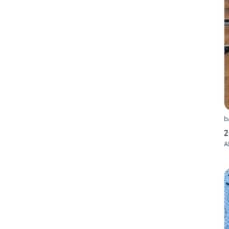
b
2
A