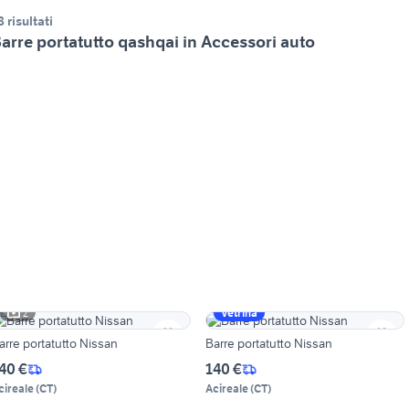
8 risultati
arre portatutto qashqai in Accessori auto
2
Vetrina
arre portatutto Nissan
Barre portatutto Nissan
40 €
140 €
cireale
(
CT
)
Acireale
(
CT
)