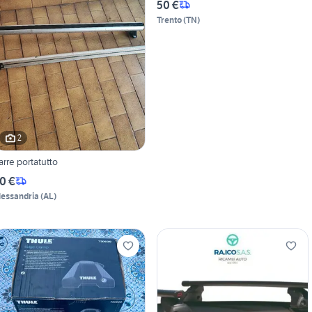
50 €
Trento
(
TN
)
2
arre portatutto
0 €
lessandria
(
AL
)