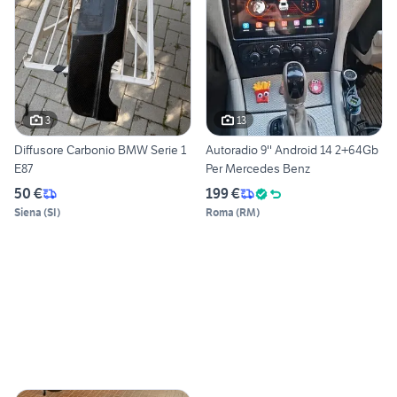
3
13
Diffusore Carbonio BMW Serie 1
Autoradio 9'' Android 14 2+64Gb
E87
Per Mercedes Benz
50 €
199 €
Siena
(
SI
)
Roma
(
RM
)