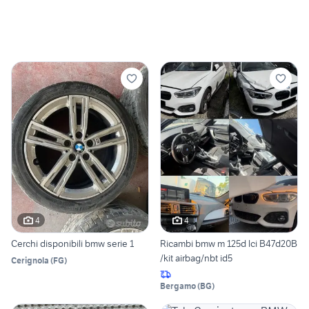
4
4
Cerchi disponibili bmw serie 1
Ricambi bmw m 125d lci B47d20B
/kit airbag/nbt id5
Cerignola
(
FG
)
Bergamo
(
BG
)