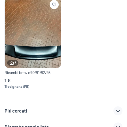
5
Ricambi bmw e90/91/92/93
1 €
Tresignana
(
FE
)
Più cercati
Correlati
Richerche simili
Suggerimenti
Ricerche consigliate