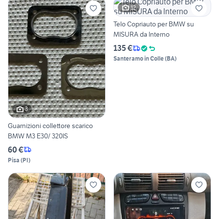
12
Telo Copriauto per BMW su
MISURA da Interno
135 €
Santeramo in Colle
(
BA
)
3
Guarnizioni collettore scarico
BMW M3 E30/ 320IS
60 €
Pisa
(
PI
)