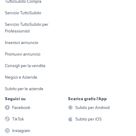
TuttoSubito Compra
commerciali
Servizio TuttoSubito
elettronica
per la casa e la
sports e hobby
Servizio TuttoSubito per
persona
Informatica
Animali
Professionisti
Arredamento e
Console e
Accessori per
Casalinghi
Inserisci annuncio
Videogiochi
animali
Elettrodomestici
Promuovi annuncio
Audio/Video
Musica e Film
Giardino e Fai da te
Consigli per la vendita
Fotografia
Libri e Riviste
Abbigliamento e
Negozi e Aziende
Telefonia
Strumenti Musicali
Accessori
Subito per le aziende
Sports
Tutto per i bambini
Seguici su
Scarica gratis l'App
Biciclette
Facebook
Subito per Android
Collezionismo
TikTok
Subito per iOS
Instagram