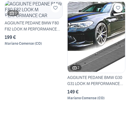
3
AGGIUNTE PEDANE BMW F80
F82 LOOK M PERFORMANCE
CAR
199 €
Mariano Comense
(
CO
)
2
AGGIUNTE PEDANE BMW G30
G31 LOOK M PERFORMANCE
CAR
149 €
Mariano Comense
(
CO
)