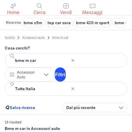
Home
Cerca
Vendi
Messaggi
bmw x5m
top car sora
bmw 420 m sport
bmw 64
Ricerche
Subito
Accessori auto
bmw m car
Cosa cerchi?
Accessori
Filtri
Auto
Salva ricerca
Dal più recente
13 risultati
Bmw m car in Accessori auto