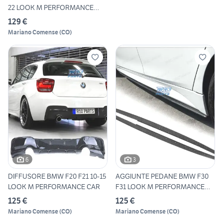
22 LOOK M PERFORMANCE
CAR
129 €
Mariano Comense
(
CO
)
6
3
DIFFUSORE BMW F20 F21 10-15
AGGIUNTE PEDANE BMW F30
LOOK M PERFORMANCE CAR
F31 LOOK M PERFORMANCE
CAR
125 €
125 €
Mariano Comense
(
CO
)
Mariano Comense
(
CO
)