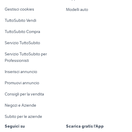
Veicoli commerciali
altro
Gestisci cookies
Modelli auto
Case vacanza
TuttoSubito Vendi
Uffici e Locali
TuttoSubito Compra
commerciali
Servizio TuttoSubito
elettronica
per la casa e la
sports e hobby
Servizio TuttoSubito per
persona
Informatica
Animali
Professionisti
Arredamento e
Console e
Accessori per
Casalinghi
Inserisci annuncio
Videogiochi
animali
Elettrodomestici
Promuovi annuncio
Audio/Video
Musica e Film
Giardino e Fai da te
Consigli per la vendita
Fotografia
Libri e Riviste
Abbigliamento e
Negozi e Aziende
Telefonia
Strumenti Musicali
Accessori
Subito per le aziende
Sports
Tutto per i bambini
Seguici su
Scarica gratis l'App
Biciclette