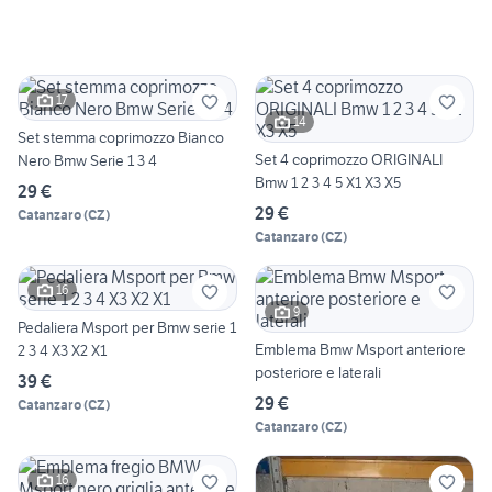
17
14
Set stemma coprimozzo Bianco
Set 4 coprimozzo ORIGINALI
Nero Bmw Serie 1 3 4
Bmw 1 2 3 4 5 X1 X3 X5
29 €
29 €
Catanzaro
(
CZ
)
Catanzaro
(
CZ
)
16
9
Pedaliera Msport per Bmw serie 1
Emblema Bmw Msport anteriore
2 3 4 X3 X2 X1
posteriore e laterali
39 €
29 €
Catanzaro
(
CZ
)
Catanzaro
(
CZ
)
16