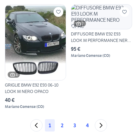
2
DIFFUSORE BMW E92 E93
LOOK M PERFORMANCE NERO
OPAC
95 €
Mariano Comense
(
CO
)
4
GRIGLIE BMW E92 E93 06-10
LOOK M NERO OPACO
40 €
Mariano Comense
(
CO
)
1
2
3
4