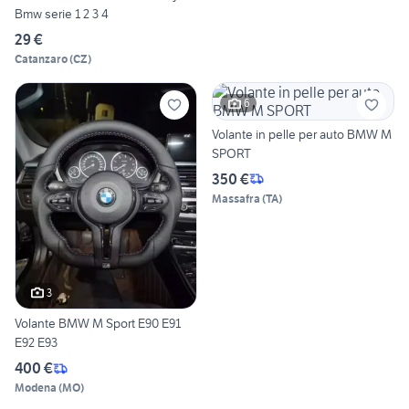
Bmw serie 1 2 3 4
29 €
Catanzaro
(
CZ
)
6
Volante in pelle per auto BMW M
SPORT
350 €
Massafra
(
TA
)
3
Volante BMW M Sport E90 E91
E92 E93
400 €
Modena
(
MO
)