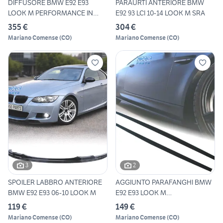
DIFFUSORE BMW E92 E93
PARAURTI ANTERIORE BMW
LOOK M PERFORMANCE IN
E92 93 LCI 10-14 LOOK M SRA
CARBON
355 €
304 €
Mariano Comense
(
CO
)
Mariano Comense
(
CO
)
3
2
SPOILER LABBRO ANTERIORE
AGGIUNTO PARAFANGHI BMW
BMW E92 E93 06-10 LOOK M
E92 E93 LOOK M
PERFORMANCE
119 €
149 €
Mariano Comense
(
CO
)
Mariano Comense
(
CO
)