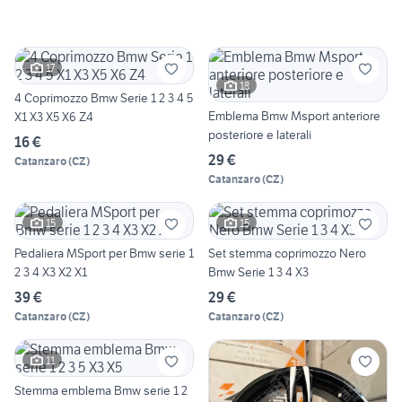
17
18
4 Coprimozzo Bmw Serie 1 2 3 4 5
Emblema Bmw Msport anteriore
X1 X3 X5 X6 Z4
posteriore e laterali
16 €
29 €
Catanzaro
(
CZ
)
Catanzaro
(
CZ
)
15
15
Pedaliera MSport per Bmw serie 1
Set stemma coprimozzo Nero
2 3 4 X3 X2 X1
Bmw Serie 1 3 4 X3
39 €
29 €
Catanzaro
(
CZ
)
Catanzaro
(
CZ
)
11
Stemma emblema Bmw serie 1 2