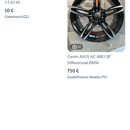
3 5 X3 X5
10 €
Catanzaro
(
CZ
)
14
Cerchi AVUS AC-MB3 18"
Differenziati BMW
750 €
Castelfranco Veneto
(
TV
)