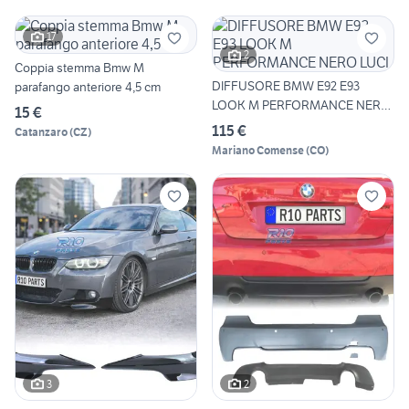
17
2
Coppia stemma Bmw M
DIFFUSORE BMW E92 E93
parafango anteriore 4,5 cm
LOOK M PERFORMANCE NERO
15 €
LUCI
115 €
Catanzaro
(
CZ
)
Mariano Comense
(
CO
)
3
2