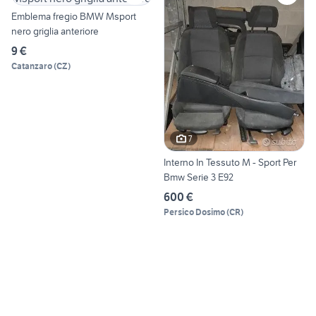
Emblema fregio BMW Msport
nero griglia anteriore
9 €
Catanzaro
(
CZ
)
7
Interno In Tessuto M - Sport Per
Bmw Serie 3 E92
600 €
Persico Dosimo
(
CR
)