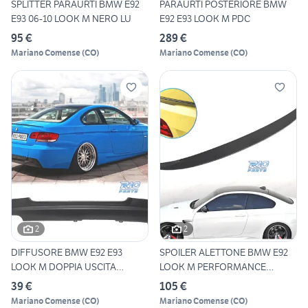
SPLITTER PARAURTI BMW E92
PARAURTI POSTERIORE BMW
E93 06-10 LOOK M NERO LU
E92 E93 LOOK M PDC
95 €
289 €
Mariano Comense
(
CO
)
Mariano Comense
(
CO
)
2
2
DIFFUSORE BMW E92 E93
SPOILER ALETTONE BMW E92
LOOK M DOPPIA USCITA
LOOK M PERFORMANCE
SINISTR
CARBON
39 €
105 €
Mariano Comense
(
CO
)
Mariano Comense
(
CO
)