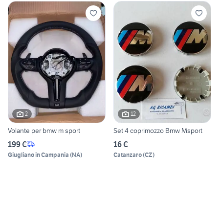
2
12
Volante per bmw m sport
Set 4 coprimozzo Bmw Msport
199 €
16 €
Giugliano in Campania
(
NA
)
Catanzaro
(
CZ
)