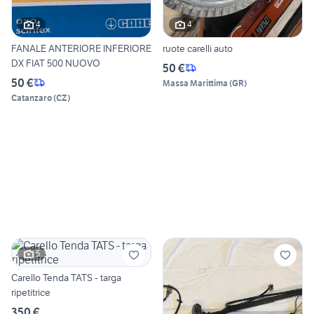
4
4
FANALE ANTERIORE INFERIORE
ruote carelli auto
DX FIAT 500 NUOVO
50 €
50 €
Massa Marittima
(
GR
)
Catanzaro
(
CZ
)
5
Carello Tenda TATS - targa
ripetitrice
350 €