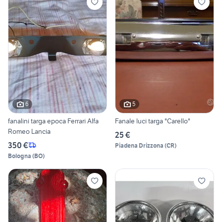
6
5
fanalini targa epoca Ferrari Alfa
Fanale luci targa "Carello"
Romeo Lancia
25 €
350 €
Piadena Drizzona
(
CR
)
Bologna
(
BO
)