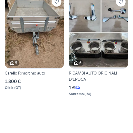
5
6
Carello Rimorchio auto
RICAMBI AUTO ORIGINALI
D'EPOCA
1.800 €
1 €
Olbia
(
OT
)
Sanremo
(
IM
)