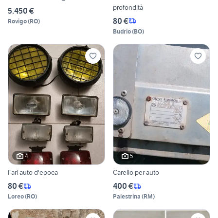
profondità
5.450 €
80 €
Rovigo
(
RO
)
Budrio
(
BO
)
4
5
Fari auto d'epoca
Carello per auto
80 €
400 €
Loreo
(
RO
)
Palestrina
(
RM
)