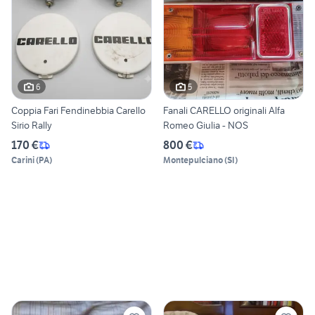
6
5
Coppia Fari Fendinebbia Carello
Fanali CARELLO originali Alfa
Sirio Rally
Romeo Giulia - NOS
170 €
800 €
Carini
(
PA
)
Montepulciano
(
SI
)