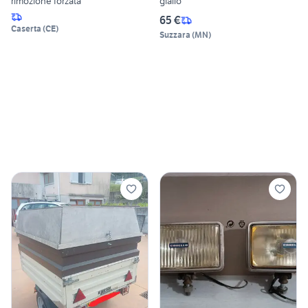
rimozione forzata
giallo
65 €
Caserta
(
CE
)
Suzzara
(
MN
)