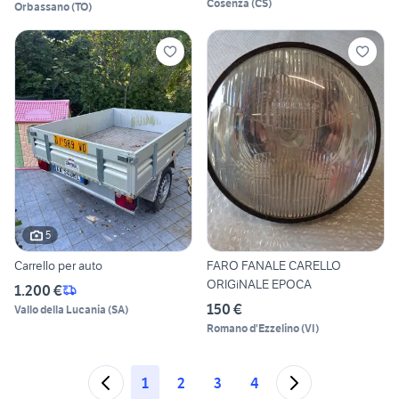
Cosenza
(
CS
)
Orbassano
(
TO
)
5
Carrello per auto
FARO FANALE CARELLO
ORIGiNALE EPOCA
1.200 €
150 €
Vallo della Lucania
(
SA
)
Romano d'Ezzelino
(
VI
)
1
2
3
4