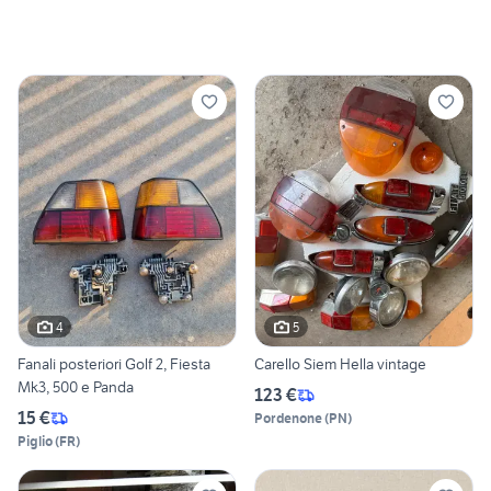
4
5
Fanali posteriori Golf 2, Fiesta
Carello Siem Hella vintage
Mk3, 500 e Panda
123 €
15 €
Pordenone
(
PN
)
Piglio
(
FR
)