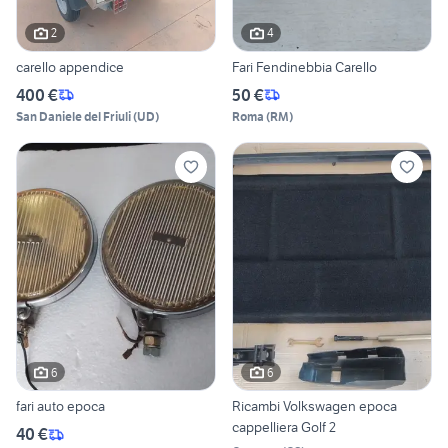
2
4
carello appendice
Fari Fendinebbia Carello
400 €
50 €
San Daniele del Friuli
(
UD
)
Roma
(
RM
)
6
6
fari auto epoca
Ricambi Volkswagen epoca
cappelliera Golf 2
40 €