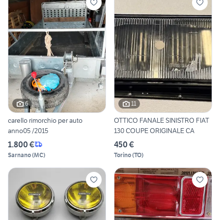
6
11
carello rimorchio per auto
OTTICO FANALE SINISTRO FIAT
anno05 /2015
130 COUPE ORIGINALE CA
1.800 €
450 €
Sarnano
(
MC
)
Torino
(
TO
)