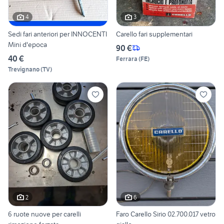
4
3
Sedi fari anteriori per INNOCENTI
Carello fari supplementari
Mini d'epoca
90 €
40 €
Ferrara
(
FE
)
Trevignano
(
TV
)
2
6
6 ruote nuove per carelli
Faro Carello Sirio 02.700.017 vetro