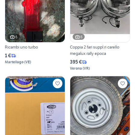
6
6
Ricambi uno turbo
Coppia 2 fari suppl.ri carello
megalux rally epoca
1 €
395 €
Martellago
(
VE
)
Verona
(
VR
)