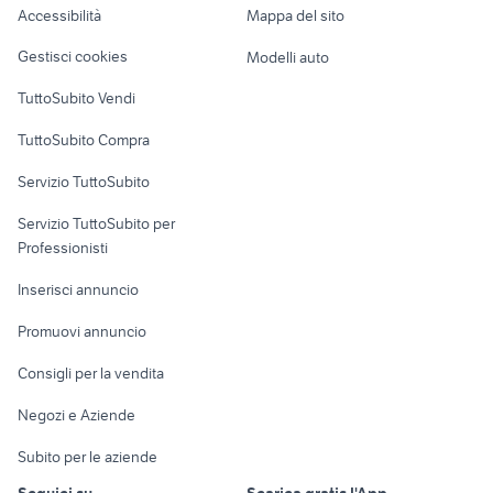
Accessibilità
Mappa del sito
Loft, mansarde e
Veicoli commerciali
altro
Gestisci cookies
Modelli auto
Case vacanza
TuttoSubito Vendi
Uffici e Locali
TuttoSubito Compra
commerciali
Servizio TuttoSubito
elettronica
per la casa e la
sports e hobby
Servizio TuttoSubito per
persona
Informatica
Animali
Professionisti
Arredamento e
Console e
Accessori per
Casalinghi
Inserisci annuncio
Videogiochi
animali
Elettrodomestici
Promuovi annuncio
Audio/Video
Musica e Film
Giardino e Fai da te
Consigli per la vendita
Fotografia
Libri e Riviste
Abbigliamento e
Negozi e Aziende
Telefonia
Strumenti Musicali
Accessori
Subito per le aziende
Sports
Tutto per i bambini
Seguici su
Scarica gratis l'App