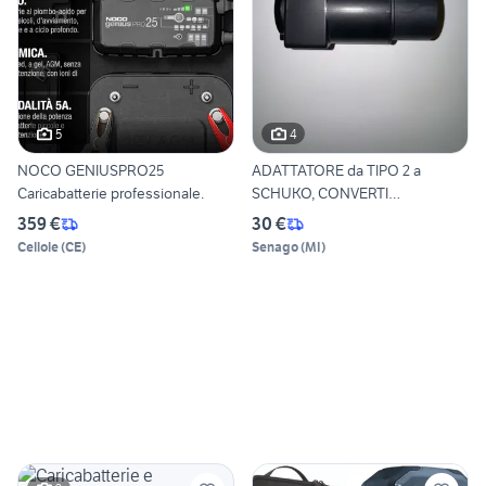
5
4
NOCO GENIUSPRO25
ADATTATORE da TIPO 2 a
Caricabatterie professionale.
SCHUKO, CONVERTI
COLLONNINE
359 €
30 €
Cellole
(
CE
)
Senago
(
MI
)