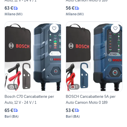
Auto, 12 V - 24 V / 1
Auto Camion Moto 0 189
63 €
56 €
Milano
(
MI
)
Milano
(
MI
)
5
5
Bosch C70 Caricabatterie per
BOSCH Caricabatterie 5A per
Auto, 12 V - 24 V / 1
Auto Camion Moto 0 189
65 €
53 €
Bari
(
BA
)
Bari
(
BA
)