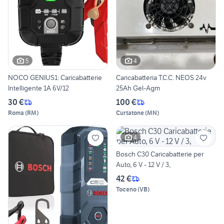
5
4
NOCO GENIUS1: Caricabatterie
Caricabatteria T.C.C. NEOS 24v
Intelligente 1A 6V/12
25Ah Gel-Agm
30 €
100 €
Roma
(
RM
)
Curtatone
(
MN
)
4
Bosch C30 Caricabatterie per
Auto, 6 V - 12 V / 3,
42 €
Toceno
(
VB
)