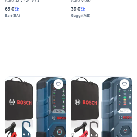
Auto, 12 V - 24 V / 1
Auto Moto
65 €
39 €
Bari
(
BA
)
Gaggi
(
ME
)