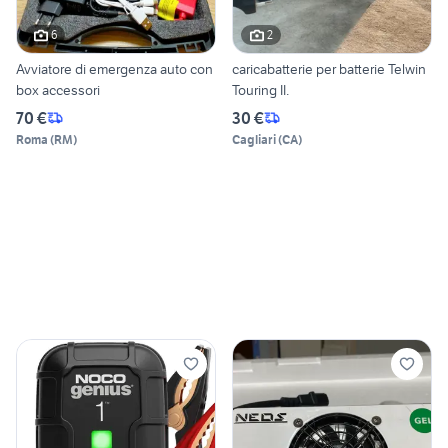
6
2
Avviatore di emergenza auto con
caricabatterie per batterie Telwin
box accessori
Touring II.
70 €
30 €
Roma
(
RM
)
Cagliari
(
CA
)