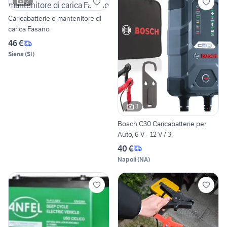
2
Caricabatterie e mantenitore di
carica Fasano
46 €
Siena
(
SI
)
3
Bosch C30 Caricabatterie per
Auto, 6 V - 12 V / 3,
40 €
Napoli
(
NA
)