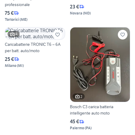
professionale
23 €
75 €
Novara
(
NO
)
Tortorici
(
ME
)
4
Caricabatterie TRONIC T6 – 6A
per batt. auto/moto
25 €
Milano
(
MI
)
2
Bosch C3 carica batteria
intelligente auto moto
45 €
Palermo
(
PA
)