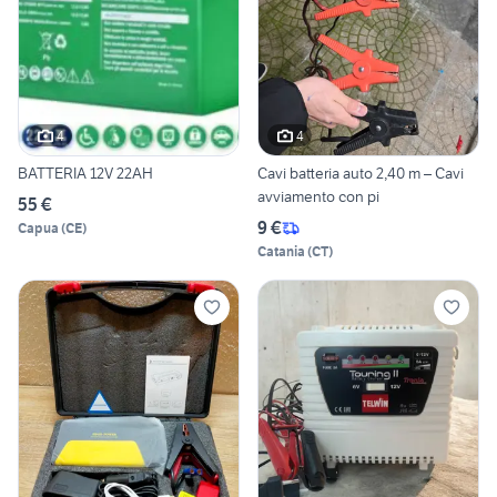
4
4
BATTERIA 12V 22AH
Cavi batteria auto 2,40 m – Cavi
avviamento con pi
55 €
9 €
Capua
(
CE
)
Catania
(
CT
)