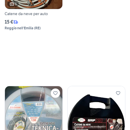
3
Catene da neve per auto
15 €
Reggio nell'Emilia
(
RE
)