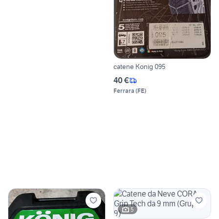
catene Konig 095
40 €
Ferrara
(
FE
)
5