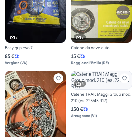
2
2
Easy grip evo 7
Catene da neve auto
85 €
15 €
Vergiate
(
VA
)
Reggio nell'Emilia
(
RE
)
6
Catene TRAK Maggi Group mod.
210 (es. 225/45 R17)
150 €
Arcugnano
(
VI
)