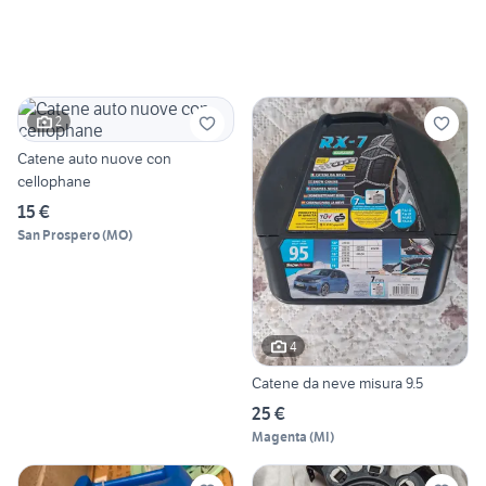
2
Catene auto nuove con
cellophane
15 €
San Prospero
(
MO
)
4
Catene da neve misura 9.5
25 €
Magenta
(
MI
)