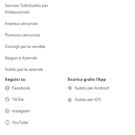
Servizio TuttoSubito per
persona
Informatica
Animali
Professionisti
Arredamento e
Console e
Accessori per
Casalinghi
Inserisci annuncio
Videogiochi
animali
Elettrodomestici
Promuovi annuncio
Audio/Video
Musica e Film
Giardino e Fai da te
Consigli per la vendita
Fotografia
Libri e Riviste
Abbigliamento e
Negozi e Aziende
Telefonia
Strumenti Musicali
Accessori
Subito per le aziende
Sports
Tutto per i bambini
Seguici su
Scarica gratis l'App
Biciclette
Facebook
Subito per Android
Collezionismo
TikTok
Subito per iOS
Instagram
YouTube