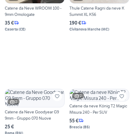
Catene da Neve WROOM 100 -
Thule Catene Ragni da neve K
9mm Omologate
Summit XL K56
35 €
190 €
Caserta
(
CE
)
Civitanova Marche
(
MC
)
2
2
Catene da neve König T2 Magic
Catene da Neve Goodyear G9
Misura 240 - Per SUV
9mm - Gruppo 070 Nuove
55 €
25 €
Brescia
(
BS
)
Roma
(
RM
)