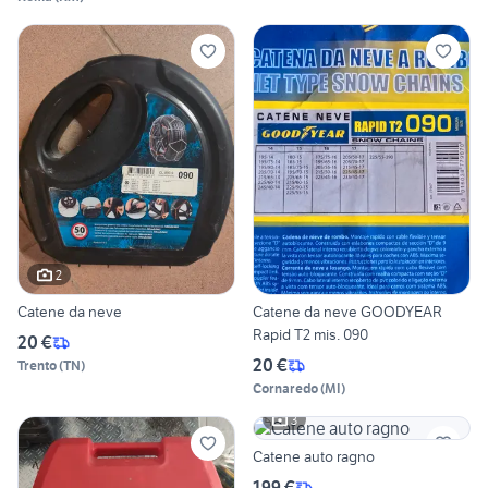
2
Catene da neve
Catene da neve GOODYEAR
Rapid T2 mis. 090
20 €
20 €
Trento
(
TN
)
Cornaredo
(
MI
)
3
Catene auto ragno
199 €