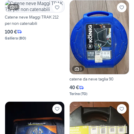
5
Catene neve Maggi TRAK 212
per non catenabili
100 €
Galliera
(
BO
)
3
catene da neve taglia 90
40 €
Torino
(
TO
)