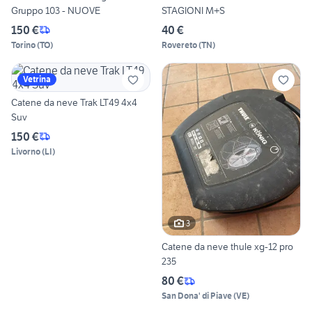
Gruppo 103 - NUOVE
STAGIONI M+S
150 €
40 €
Torino
(
TO
)
Rovereto
(
TN
)
Vetrina
Catene da neve Trak LT49 4x4
Suv
150 €
Livorno
(
LI
)
3
Catene da neve thule xg-12 pro
235
80 €
San Dona' di Piave
(
VE
)