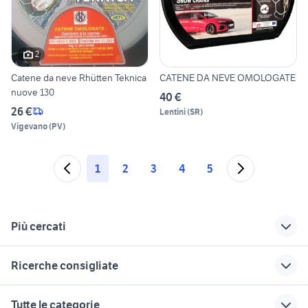
2
Catene da neve Rhütten Teknica
CATENE DA NEVE OMOLOGATE
nuove 130
40 €
26 €
Lentini
(
SR
)
Vigevano
(
PV
)
1
2
3
4
5
Più cercati
Correlati
Richerche simili
Suggerimenti
Ricerche consigliate
michelin 205 60 r16
225 60 r17 invernali
pneumatici 215 60
r17
auto usate pescara
auto grandinate
gomme 245 45 17
catene 225 45 r17
Tutte le categorie