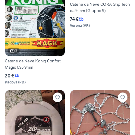
Catene da Neve CORA Grip Tech
da 9 mm (Gruppo 9)
74 €
Verona
(
VR
)
2
Catene da Neve Konig Confort
Magic 095 9mm
20 €
Padova
(
PD
)