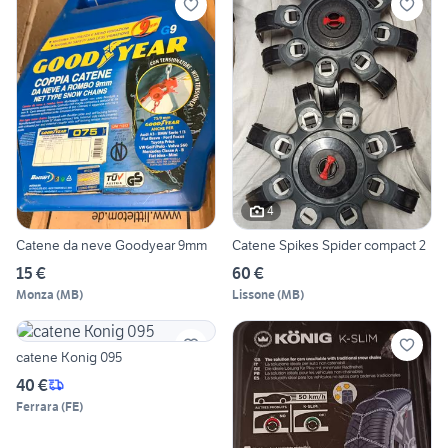
4
Catene da neve Goodyear 9mm
Catene Spikes Spider compact 2
15 €
60 €
Monza
(
MB
)
Lissone
(
MB
)
catene Konig 095
40 €
Ferrara
(
FE
)