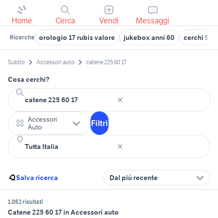
Home
Cerca
Vendi
Messaggi
orologio 17 rubis valore
jukebox anni 60
cerchi 500
Ricerche
Subito
Accessori auto
catene 225 60 17
Cosa cerchi?
Accessori
Filtri
Auto
Salva ricerca
Dal più recente
1.052 risultati
Catene 225 60 17 in Accessori auto