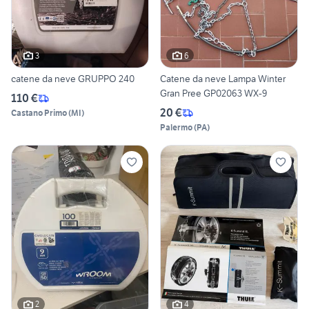
3
6
catene da neve GRUPPO 240
Catene da neve Lampa Winter
Gran Pree GP02063 WX-9
110 €
20 €
Castano Primo
(
MI
)
Palermo
(
PA
)
2
4