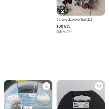
6
Catene da neve Trak 213
100 €
Osimo
(
AN
)