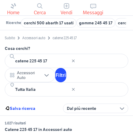
Home
Cerca
Vendi
Messaggi
cerchi 500 abarth 17 usati
gomme 245 45 17
cerchi z
Ricerche
Subito
Accessori auto
catene 225 45 17
Cosa cerchi?
Accessori
Filtri
Auto
Salva ricerca
Dal più recente
1.027 risultati
Catene 225 45 17 in Accessori auto