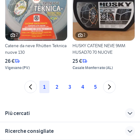
2
2
Catene da neve Rhütten Teknica
HUSKY CATENE NEVE 9MM
nuove 130
HUSAD70 70 NUOVE
26 €
25 €
Vigevano
(
PV
)
Casale Monferrato
(
AL
)
1
2
3
4
5
Più cercati
Correlati
Richerche simili
Suggerimenti
Ricerche consigliate
gomme estive 225
225 65 17
nissan silvia