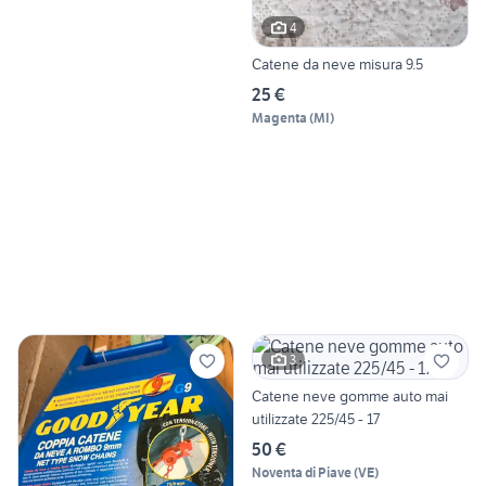
4
Catene da neve misura 9.5
25 €
Magenta
(
MI
)
3
Catene neve gomme auto mai
utilizzate 225/45 - 17
50 €
Noventa di Piave
(
VE
)