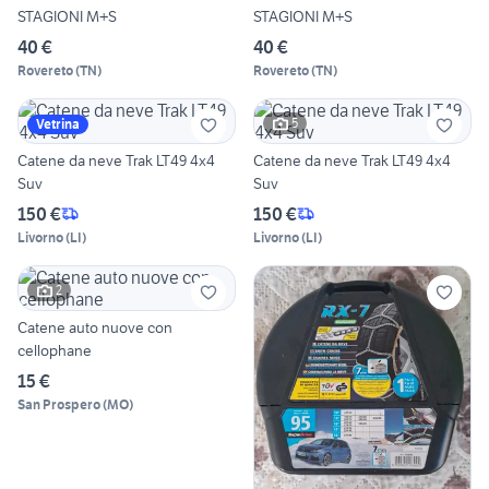
STAGIONI M+S
STAGIONI M+S
40 €
40 €
Rovereto
(
TN
)
Rovereto
(
TN
)
5
Vetrina
Catene da neve Trak LT49 4x4
Catene da neve Trak LT49 4x4
Suv
Suv
150 €
150 €
Livorno
(
LI
)
Livorno
(
LI
)
2
Catene auto nuove con
cellophane
15 €
San Prospero
(
MO
)