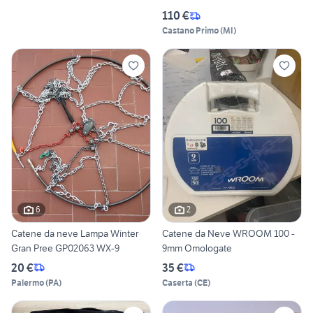
110 €
Castano Primo
(
MI
)
6
2
Catene da neve Lampa Winter
Catene da Neve WROOM 100 -
Gran Pree GP02063 WX-9
9mm Omologate
20 €
35 €
Palermo
(
PA
)
Caserta
(
CE
)