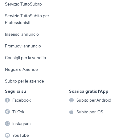
Servizio TuttoSubito
elettronica
per la casa e la
sports e hobby
Servizio TuttoSubito per
persona
Informatica
Animali
Professionisti
Arredamento e
Console e
Accessori per
Casalinghi
Inserisci annuncio
Videogiochi
animali
Elettrodomestici
Promuovi annuncio
Audio/Video
Musica e Film
Giardino e Fai da te
Consigli per la vendita
Fotografia
Libri e Riviste
Abbigliamento e
Negozi e Aziende
Telefonia
Strumenti Musicali
Accessori
Subito per le aziende
Sports
Tutto per i bambini
Seguici su
Scarica gratis l'App
Biciclette
Facebook
Subito per Android
Collezionismo
TikTok
Subito per iOS
Instagram
YouTube