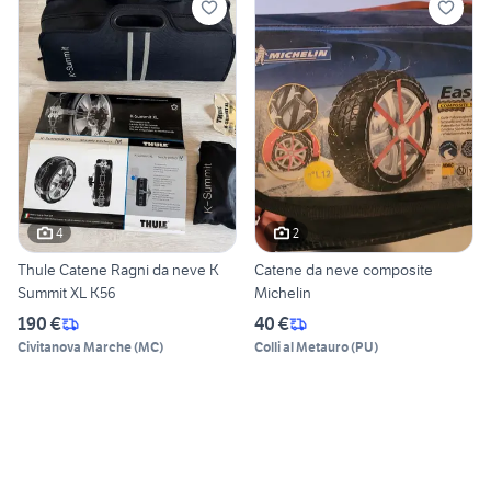
4
2
Thule Catene Ragni da neve K
Catene da neve composite
Summit XL K56
Michelin
190 €
40 €
Civitanova Marche
(
MC
)
Colli al Metauro
(
PU
)