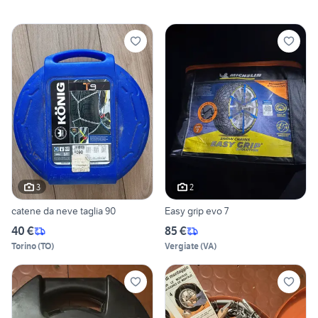
3
2
catene da neve taglia 90
Easy grip evo 7
40 €
85 €
Torino
(
TO
)
Vergiate
(
VA
)