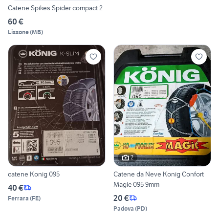
Catene Spikes Spider compact 2
60 €
Lissone
(
MB
)
2
catene Konig 095
Catene da Neve Konig Confort
Magic 095 9mm
40 €
20 €
Ferrara
(
FE
)
Padova
(
PD
)