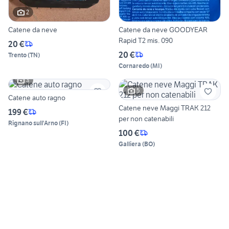
2
Catene da neve
Catene da neve GOODYEAR
Rapid T2 mis. 090
20 €
20 €
Trento
(
TN
)
Cornaredo
(
MI
)
3
5
Catene auto ragno
Catene neve Maggi TRAK 212
199 €
per non catenabili
Rignano sull'Arno
(
FI
)
100 €
Galliera
(
BO
)