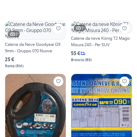
2
2
Catene da neve König T2 Magic
Catene da Neve Goodyear G9
Misura 240 - Per SUV
9mm - Gruppo 070 Nuove
55 €
25 €
Brescia
(
BS
)
Roma
(
RM
)