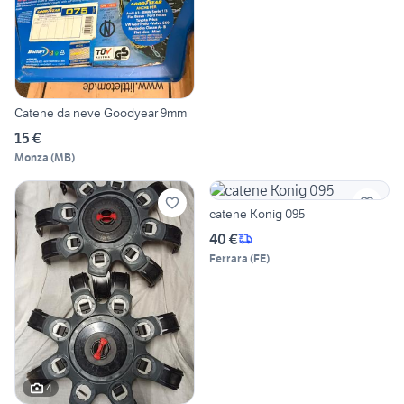
Catene da neve Goodyear 9mm
15 €
Monza
(
MB
)
catene Konig 095
40 €
Ferrara
(
FE
)
4