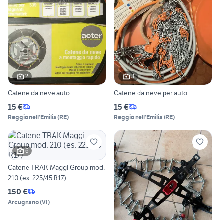
2
3
Catene da neve auto
Catene da neve per auto
15 €
15 €
Reggio nell'Emilia
(
RE
)
Reggio nell'Emilia
(
RE
)
6
Catene TRAK Maggi Group mod.
210 (es. 225/45 R17)
150 €
Arcugnano
(
VI
)