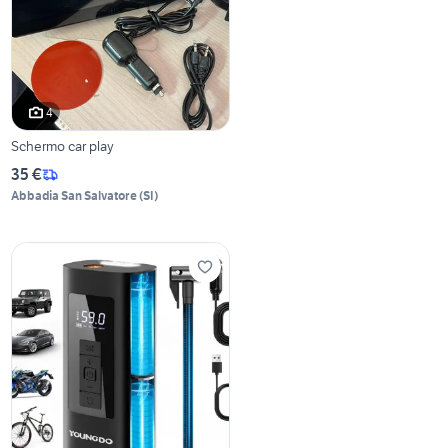
4
Schermo car play
35 €
Abbadia San Salvatore
(
SI
)