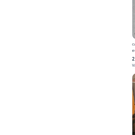
c
e
2
V