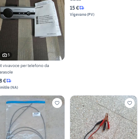
15 €
Vigevano
(
PV
)
5
it vivavoce per telefono da
arasole
8 €
imitile
(
NA
)