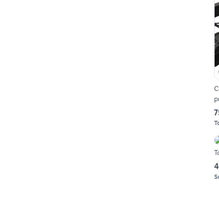
C
p
7
T
T
4
S