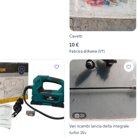
Cavetti
10 €
Fabrica di Roma
(
VT
)
20
Vari ricambi lancia delta integrale
turbo 16v