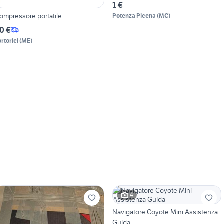
1 €
ompressore portatile
Potenza Picena
(
MC
)
0 €
ortorici
(
ME
)
4
Navigatore Coyote Mini Assistenza
Guida