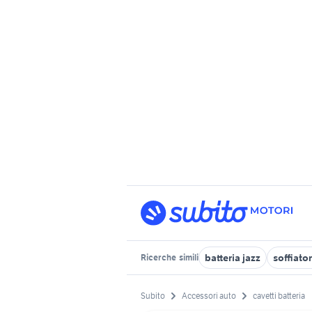
batteria jazz
soffiator
Ricerche
simili
Subito
Accessori auto
cavetti batteria