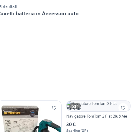
5 risultati
avetti batteria in Accessori auto
4
Navigatore TomTom 2 Fiat Blu&Me
30 €
Scarlino
(
GR
)