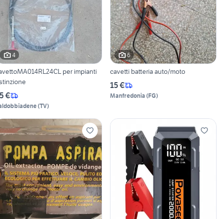
4
6
avettoMA014RL24CL per impianti
cavetti batteria auto/moto
stinzione
15 €
5 €
Manfredonia
(
FG
)
aldobbiadene
(
TV
)