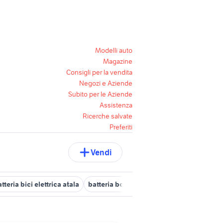
Modelli auto
Magazine
Consigli per la vendita
Negozi e Aziende
Subito per le Aziende
Assistenza
Ricerche salvate
Preferiti
Vendi
tteria bici elettrica atala
batteria bosch
batteria vintage
cell 