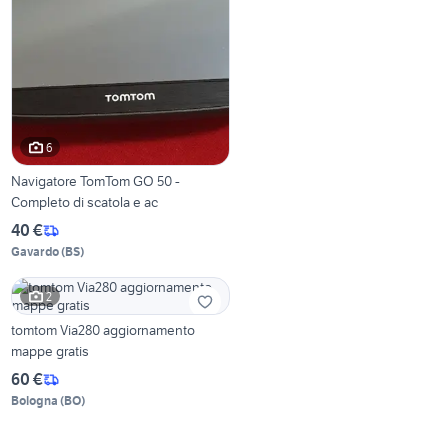
6
Navigatore TomTom GO 50 -
Completo di scatola e ac
40 €
Gavardo
(
BS
)
2
tomtom Via280 aggiornamento
mappe gratis
60 €
Bologna
(
BO
)