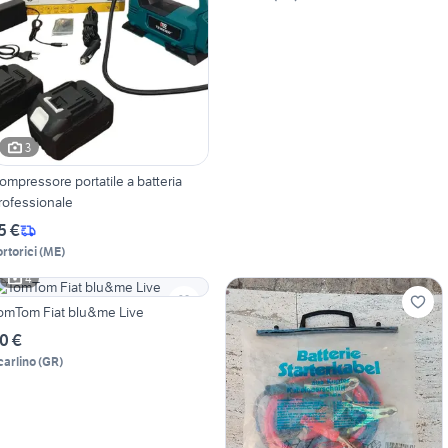
3
ompressore portatile a batteria
rofessionale
5 €
ortorici
(
ME
)
4
omTom Fiat blu&me Live
0 €
carlino
(
GR
)