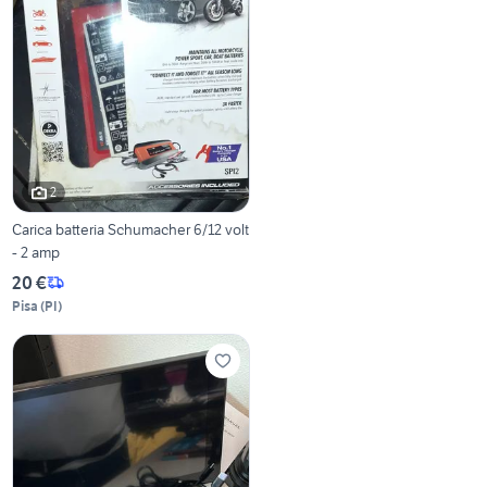
2
Carica batteria Schumacher 6/12 volt
- 2 amp
20 €
Pisa
(
PI
)