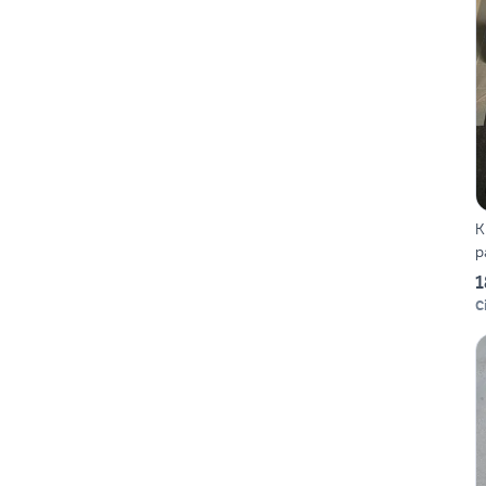
K
p
1
C