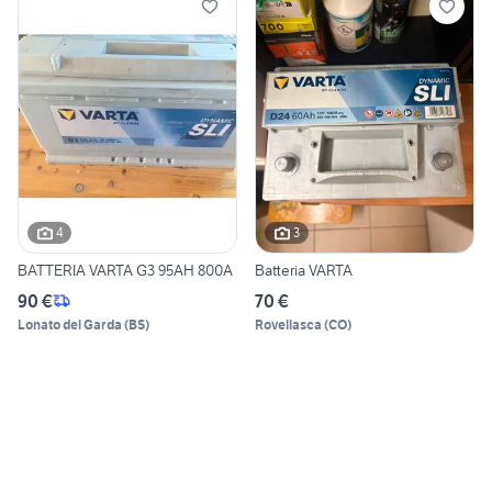
4
3
BATTERIA VARTA G3 95AH 800A
Batteria VARTA
90 €
70 €
Lonato del Garda
(
BS
)
Rovellasca
(
CO
)