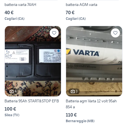
batteria varta 74AH
batteria AGM varta
40 €
70 €
Cagliari
(
CA
)
Cagliari
(
CA
)
4
3
Batteria 95Ah START&STOP EFB
Batteria agm Varta 12 volt 95ah
854 a
100 €
110 €
Silea
(
TV
)
Bernareggio
(
MB
)