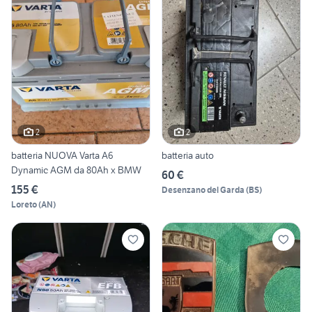
2
2
batteria NUOVA Varta A6
batteria auto
Dynamic AGM da 80Ah x BMW
60 €
155 €
Desenzano del Garda
(
BS
)
Loreto
(
AN
)