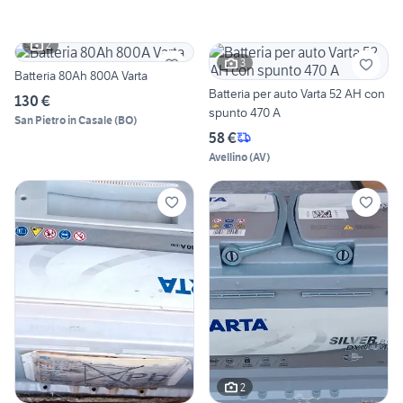
2
3
Batteria 80Ah 800A Varta
Batteria per auto Varta 52 AH con
130 €
spunto 470 A
San Pietro in Casale
(
BO
)
58 €
Avellino
(
AV
)
2