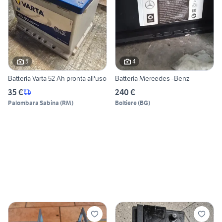
5
4
Batteria Varta 52 Ah pronta all'uso
Batteria Mercedes -Benz
35 €
240 €
Palombara Sabina
(
RM
)
Boltiere
(
BG
)