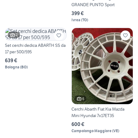
GRANDE PUNTO Sport
399 €
Ivrea
(
TO
)
2
Set cerchi dedica ABARTH SS da
17 per 500/595
639 €
Bologna
(
BO
)
6
Cerchi Abarth Fiat Kia Mazda
Mini Hyundai 7x17ET35
600 €
Campolongo Maggiore
(
VE
)