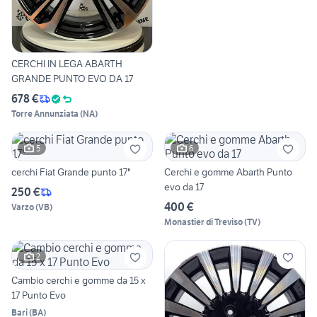
CERCHI IN LEGA ABARTH
GRANDE PUNTO EVO DA 17
678 €
Torre Annunziata
(
NA
)
5
6
cerchi Fiat Grande punto 17"
Cerchi e gomme Abarth Punto
evo da 17
250 €
400 €
Varzo
(
VB
)
Monastier di Treviso
(
TV
)
2
Cambio cerchi e gomme da 15 x
17 Punto Evo
Bari
(
BA
)