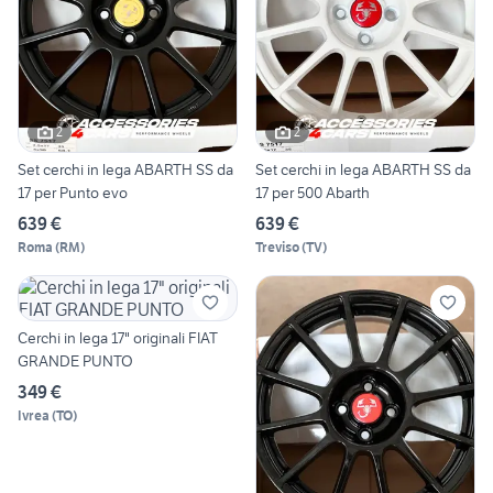
2
2
Set cerchi in lega ABARTH SS da
Set cerchi in lega ABARTH SS da
17 per Punto evo
17 per 500 Abarth
639 €
639 €
Roma
(
RM
)
Treviso
(
TV
)
Cerchi in lega 17" originali FIAT
GRANDE PUNTO
349 €
Ivrea
(
TO
)