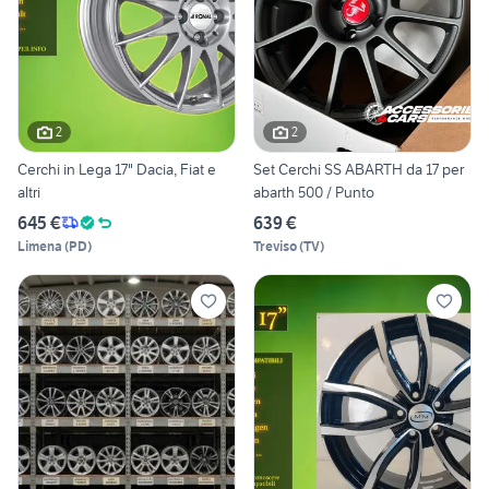
2
2
Cerchi in Lega 17" Dacia, Fiat e
Set Cerchi SS ABARTH da 17 per
altri
abarth 500 / Punto
645 €
639 €
Limena
(
PD
)
Treviso
(
TV
)