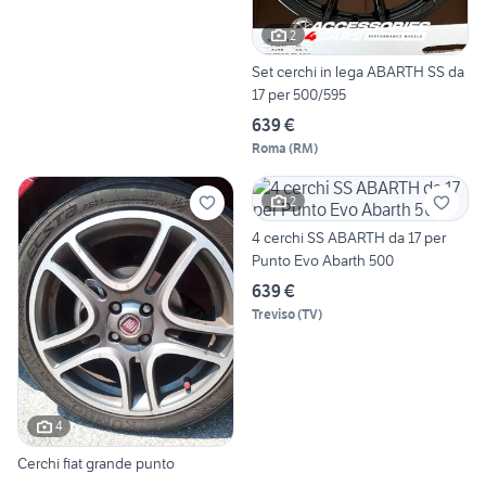
2
Set cerchi in lega ABARTH SS da
17 per 500/595
639 €
Roma
(
RM
)
2
4 cerchi SS ABARTH da 17 per
Punto Evo Abarth 500
639 €
Treviso
(
TV
)
4
Cerchi fiat grande punto