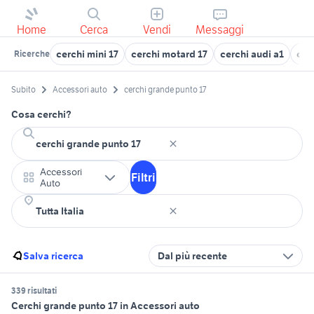
Home
Cerca
Vendi
Messaggi
cerchi mini 17
cerchi motard 17
cerchi audi a1
cer
Ricerche
Subito
Accessori auto
cerchi grande punto 17
Cosa cerchi?
Accessori
Filtri
Auto
Salva ricerca
Dal più recente
339 risultati
Cerchi grande punto 17 in Accessori auto