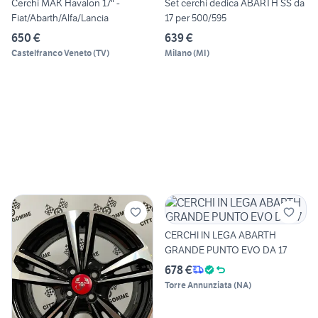
Cerchi MAK Havalon 17" -
Set cerchi dedica ABARTH SS da
Fiat/Abarth/Alfa/Lancia
17 per 500/595
650 €
639 €
Castelfranco Veneto
(
TV
)
Milano
(
MI
)
CERCHI IN LEGA ABARTH
GRANDE PUNTO EVO DA 17
678 €
Torre Annunziata
(
NA
)