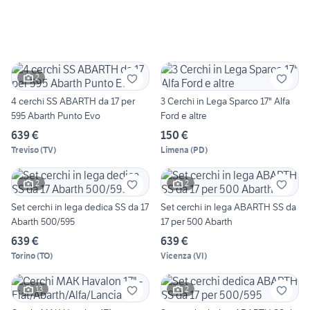
2
4 cerchi SS ABARTH da 17 per
3 Cerchi in Lega Sparco 17" Alfa
595 Abarth Punto Evo
Ford e altre
639 €
150 €
Treviso
(
TV
)
Limena
(
PD
)
2
2
Set cerchi in lega dedica SS da 17
Set cerchi in lega ABARTH SS da
Abarth 500/595
17 per 500 Abarth
639 €
639 €
Torino
(
TO
)
Vicenza
(
VI
)
13
2