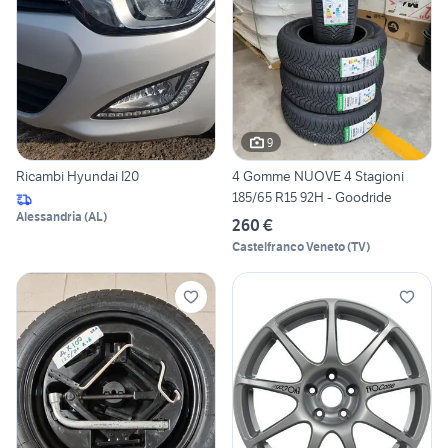
9
Ricambi Hyundai I20
4 Gomme NUOVE 4 Stagioni
185/65 R15 92H - Goodride
Alessandria
(
AL
)
260 €
Castelfranco Veneto
(
TV
)