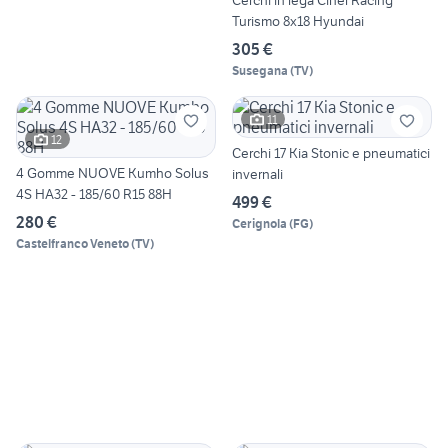
Cerchi in lega Cinel Racing
Turismo 8x18 Hyundai
305 €
Susegana
(
TV
)
11
12
Cerchi 17 Kia Stonic e pneumatici
4 Gomme NUOVE Kumho Solus
invernali
4S HA32 - 185/60 R15 88H
499 €
280 €
Cerignola
(
FG
)
Castelfranco Veneto
(
TV
)