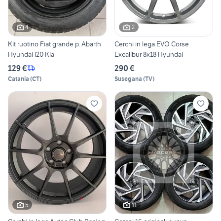
4
2
Kit ruotino Fiat grande p. Abarth
Cerchi in lega EVO Corse
Hyundai i20 Kia
Excalibur 8x18 Hyundai
129 €
290 €
Catania
(
CT
)
Susegana
(
TV
)
5
11