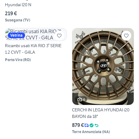
Hyundai I20 N
219 €
Susegana
(
TV
)
Vetrina
Ricambi usati KIA RIO 3° SERIE
1.2 CVVT - G4LA
Porto Viro
(
RO
)
4
CERCHI IN LEGA HYUNDAI i20
BAYON da 18"
879 €
Torre Annunziata
(
NA
)