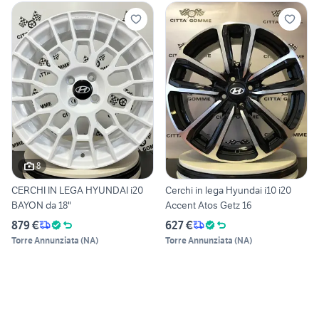
8
CERCHI IN LEGA HYUNDAI i20
Cerchi in lega Hyundai i10 i20
BAYON da 18"
Accent Atos Getz 16
879 €
627 €
Torre Annunziata
(
NA
)
Torre Annunziata
(
NA
)