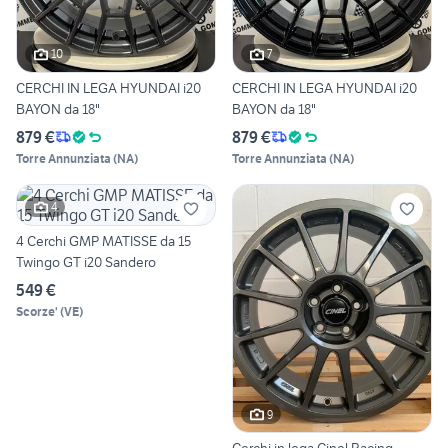
10
7
CERCHI IN LEGA HYUNDAI i20
CERCHI IN LEGA HYUNDAI i20
BAYON da 18"
BAYON da 18"
879 €
879 €
Torre Annunziata
(
NA
)
Torre Annunziata
(
NA
)
4
4 Cerchi GMP MATISSE da 15
Twingo GT i20 Sandero
549 €
Scorze'
(
VE
)
9