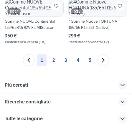
14
8
Gomme NUOVE Continental
4Gomme Nuove FORTUNA
185/65R15 92V XL AllSeason
185/65 R15 88T (Estive)
350 €
299 €
Castelfranco Veneto
(
TV
)
Castelfranco Veneto
(
TV
)
1
2
3
4
5
Più cercati
Correlati
Richerche simili
Suggerimenti
Ricerche consigliate
hyundai agnano
nuova hyundai i20
hyundai i20
2021
connectline
auto usate mantova
fiat 1100 anni 50
cerchi lega 14
Tutte le categorie
renault
hyundai i20 style
auto usate chieti
fiorino pick up
auto usate lecco
hyundai ix20 Emilia
hyundai i20 2016
nissan silvia
auto honda hr v
ritmo abarth 130 tc
motori
immobili
lavoro e servizi