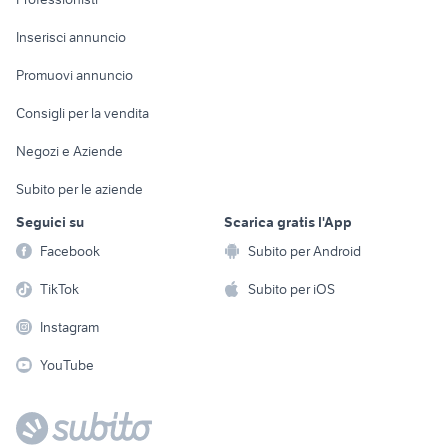
Arredamento e
Console e
Accessori per
Casalinghi
Inserisci annuncio
Videogiochi
animali
Elettrodomestici
Promuovi annuncio
Audio/Video
Musica e Film
Giardino e Fai da te
Consigli per la vendita
Fotografia
Libri e Riviste
Abbigliamento e
Negozi e Aziende
Telefonia
Strumenti Musicali
Accessori
Subito per le aziende
Sports
Tutto per i bambini
Seguici su
Scarica gratis l'App
Biciclette
Facebook
Subito per Android
Collezionismo
TikTok
Subito per iOS
Instagram
YouTube