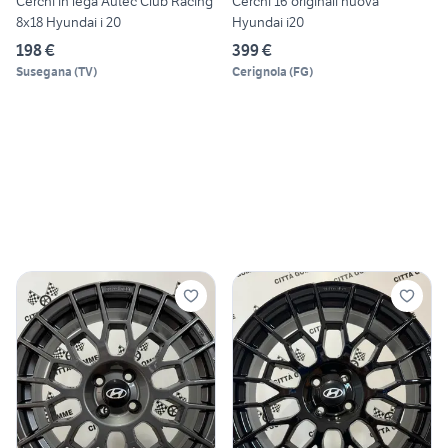
Cerchi in lega Autec Club Racing
Cerchi 16 originali nuova
8x18 Hyundai i 20
Hyundai i20
198 €
399 €
Susegana
(
TV
)
Cerignola
(
FG
)