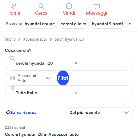
Home
Cerca
Vendi
Messaggi
hyundai coupe
cerchi clio rs
hyundai 9 posti
cerc
Ricerche
Subito
Accessori auto
cerchi hyundai i20
Cosa cerchi?
Accessori
Filtri
Auto
Salva ricerca
Dal più recente
334 risultati
Cerchi hyundai i20 in Accessori auto