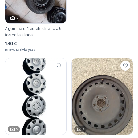
6
2 gomme e 4 cerchi di ferro a 5
fori della skoda
130 €
Busto Arsizio
(
VA
)
5
3