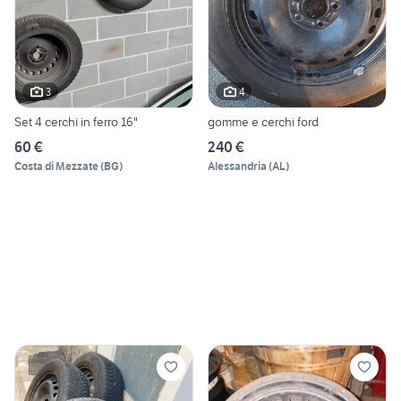
3
4
Set 4 cerchi in ferro 16"
gomme e cerchi ford
60 €
240 €
Costa di Mezzate
(
BG
)
Alessandria
(
AL
)