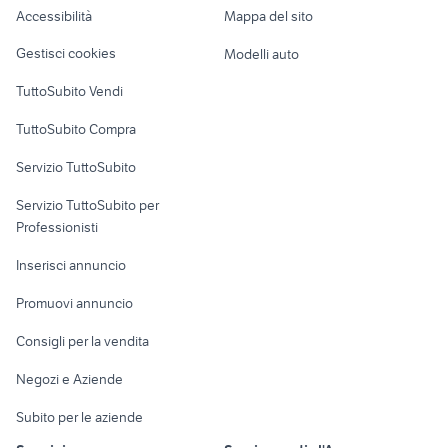
Accessibilità
Mappa del sito
borse cuneo abbigliamento
chatenet ch26 roma e provincia
Loft, mansarde e
Veicoli commerciali
altro
Gestisci cookies
Modelli auto
Case vacanza
TuttoSubito Vendi
Uffici e Locali
TuttoSubito Compra
commerciali
Servizio TuttoSubito
elettronica
per la casa e la
sports e hobby
Servizio TuttoSubito per
persona
Informatica
Animali
Professionisti
Arredamento e
Console e
Accessori per
Casalinghi
Inserisci annuncio
Videogiochi
animali
Elettrodomestici
Promuovi annuncio
Audio/Video
Musica e Film
Giardino e Fai da te
Consigli per la vendita
Fotografia
Libri e Riviste
Abbigliamento e
Negozi e Aziende
Telefonia
Strumenti Musicali
Accessori
Subito per le aziende
Sports
Tutto per i bambini