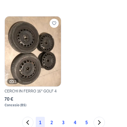
2
CERCHI IN FERRO 16" GOLF 4
70 €
Concesio
(
BS
)
1
2
3
4
5