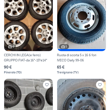
6
5
CERCHI IN LEGA(e ferro)
Ruota di scorta 5 x 16 6 fori
GRUPPO:FIAT-da 16"-15"e14"
IVECO Daily 99-06
90 €
65 €
Pinerolo
(
TO
)
Trevignano
(
TV
)