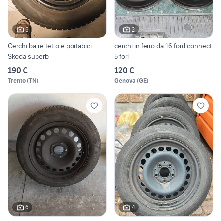
6
2
Cerchi barre tetto e portabici
cerchi in ferro da 16 ford connect
Skoda superb
5 fori
190 €
120 €
Trento
(
TN
)
Genova
(
GE
)
6
4