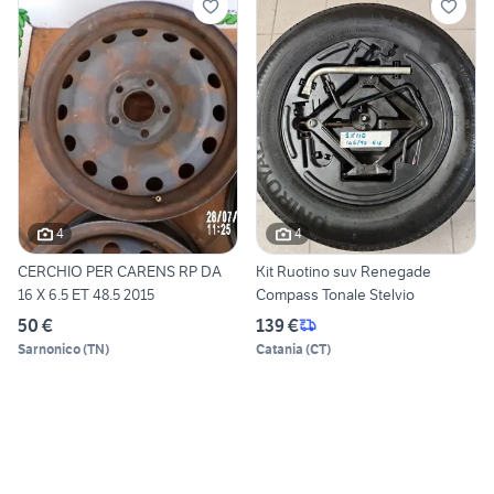
4
4
CERCHIO PER CARENS RP DA
Kit Ruotino suv Renegade
16 X 6.5 ET 48.5 2015
Compass Tonale Stelvio
50 €
139 €
Sarnonico
(
TN
)
Catania
(
CT
)