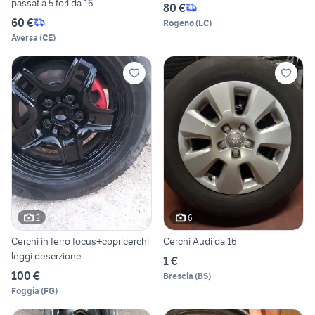
passat a 5 fori da 16.
80 €
60 €
Rogeno
(
LC
)
Aversa
(
CE
)
2
6
Cerchi in ferro focus+copricerchi
Cerchi Audi da 16
leggi descrzione
1 €
100 €
Brescia
(
BS
)
Foggia
(
FG
)