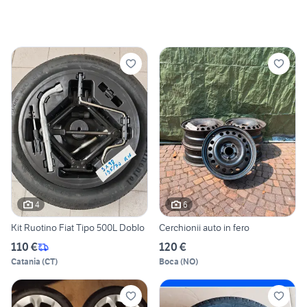
4
6
Kit Ruotino Fiat Tipo 500L Doblo
Cerchionii auto in fero
110 €
120 €
Catania
(
CT
)
Boca
(
NO
)