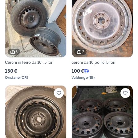
3
2
Cerchi in ferro da 16 , 5 fori
cerchi da 16 pollici 5 fori
150 €
100 €
Oristano
(
OR
)
Valdengo
(
BI
)