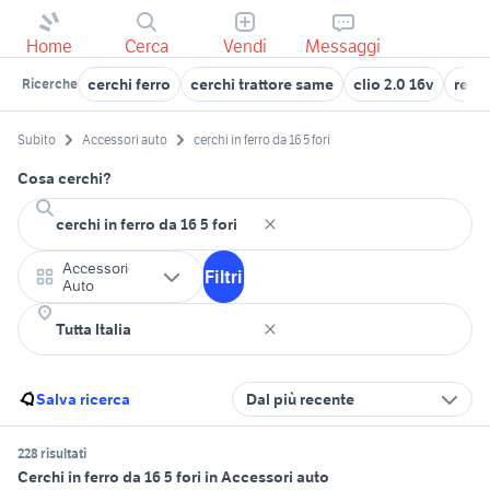
Home
Cerca
Vendi
Messaggi
cerchi ferro
cerchi trattore same
clio 2.0 16v
renau
Ricerche
Subito
Accessori auto
cerchi in ferro da 16 5 fori
Cosa cerchi?
Accessori
Filtri
Auto
Salva ricerca
Dal più recente
228 risultati
Cerchi in ferro da 16 5 fori in Accessori auto