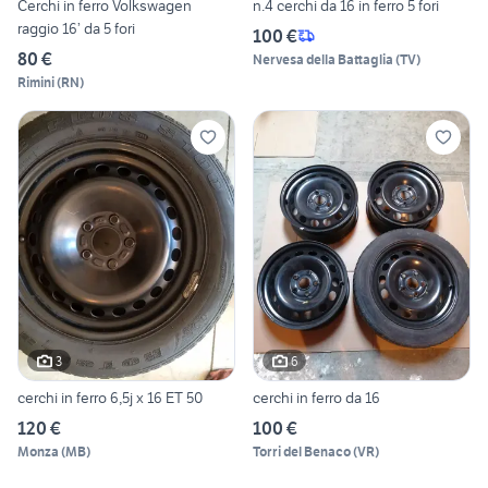
Cerchi in ferro Volkswagen
n.4 cerchi da 16 in ferro 5 fori
raggio 16’ da 5 fori
100 €
80 €
Nervesa della Battaglia
(
TV
)
Rimini
(
RN
)
3
6
cerchi in ferro 6,5j x 16 ET 50
cerchi in ferro da 16
120 €
100 €
Monza
(
MB
)
Torri del Benaco
(
VR
)