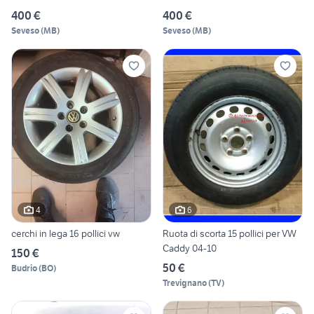
400 €
400 €
Seveso
(
MB
)
Seveso
(
MB
)
4
6
cerchi in lega 16 pollici vw
Ruota di scorta 15 pollici per VW
Caddy 04-10
150 €
50 €
Budrio
(
BO
)
Trevignano
(
TV
)