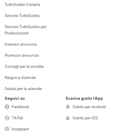
Uffici e Locali
TuttoSubito Compra
commerciali
Servizio TuttoSubito
elettronica
per la casa e la
sports e hobby
Servizio TuttoSubito per
persona
Informatica
Animali
Professionisti
Arredamento e
Console e
Accessori per
Casalinghi
Inserisci annuncio
Videogiochi
animali
Elettrodomestici
Promuovi annuncio
Audio/Video
Musica e Film
Giardino e Fai da te
Consigli per la vendita
Fotografia
Libri e Riviste
Abbigliamento e
Negozi e Aziende
Telefonia
Strumenti Musicali
Accessori
Subito per le aziende
Sports
Tutto per i bambini
Seguici su
Scarica gratis l'App
Biciclette
Facebook
Subito per Android
Collezionismo
TikTok
Subito per iOS
Instagram