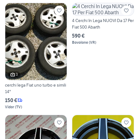
4 Cerchi In Lega NUOVI Da 17 Per
Fiat 500 Abarth
590 €
Bovolone
(
VR
)
3
cerchi lega Fiat uno turbo e simili
14"
150 €
Vidor
(
TV
)