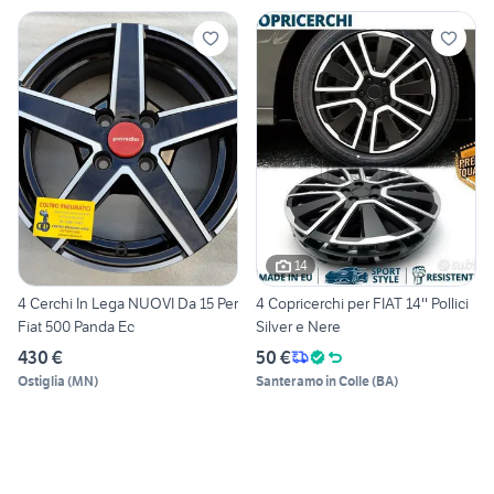
14
4 Cerchi In Lega NUOVI Da 15 Per
4 Copricerchi per FIAT 14'' Pollici
Fiat 500 Panda Ec
Silver e Nere
430 €
50 €
Ostiglia
(
MN
)
Santeramo in Colle
(
BA
)