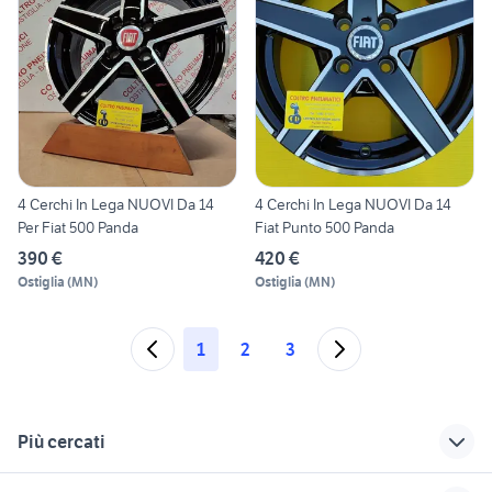
4 Cerchi In Lega NUOVI Da 14
4 Cerchi In Lega NUOVI Da 14
Per Fiat 500 Panda
Fiat Punto 500 Panda
390 €
420 €
Ostiglia
(
MN
)
Ostiglia
(
MN
)
1
2
3
Più cercati
Correlati
Richerche simili
Suggerimenti