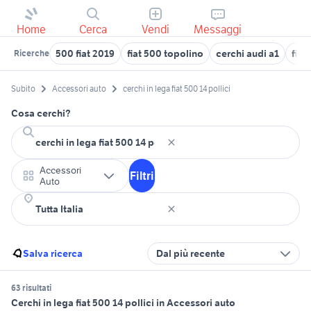
Home
Cerca
Vendi
Messaggi
500 fiat 2019
fiat 500 topolino
cerchi audi a1
fiat
Ricerche
Subito
Accessori auto
cerchi in lega fiat 500 14 pollici
Cosa cerchi?
Accessori
Filtri
Auto
Salva ricerca
Dal più recente
63 risultati
Cerchi in lega fiat 500 14 pollici in Accessori auto