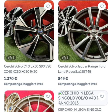
5
6
Cerchi Volvo C40 EX30 S90 V90
Cerchi Volvo Jaguar Range Ford
XC40 XC60 XC90 9x20
Land Rover8Jx19ET45
1.370 €
849 €
Campolongo Maggiore
(
VE
)
Campolongo Maggiore
(
VE
)
CERCHIO IN LEGA SINGOLO