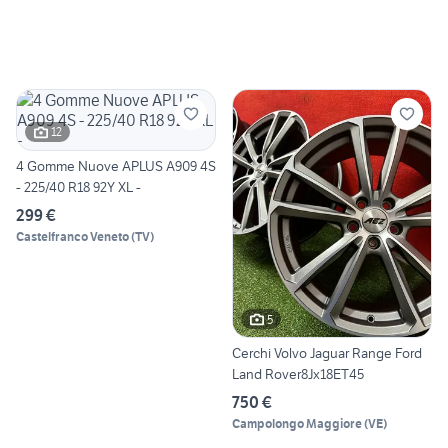
12
4 Gomme Nuove APLUS A909 4S
- 225/40 R18 92Y XL -
299 €
Castelfranco Veneto
(
TV
)
5
Cerchi Volvo Jaguar Range Ford
Land Rover8Jx18ET45
750 €
Campolongo Maggiore
(
VE
)