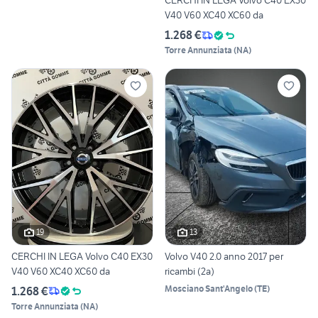
CERCHI IN LEGA Volvo C40 EX30
V40 V60 XC40 XC60 da
1.268 €
Torre Annunziata
(
NA
)
19
13
CERCHI IN LEGA Volvo C40 EX30
Volvo V40 2.0 anno 2017 per
V40 V60 XC40 XC60 da
ricambi (2a)
Mosciano Sant'Angelo
(
TE
)
1.268 €
Torre Annunziata
(
NA
)