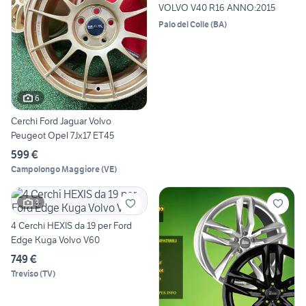
VOLVO V40 R16 ANNO:2015
Palo del Colle
(
BA
)
6
Cerchi Ford Jaguar Volvo
Peugeot Opel 7Jx17 ET45
599 €
Campolongo Maggiore
(
VE
)
3
4 Cerchi HEXIS da 19 per Ford
Edge Kuga Volvo V60
749 €
Treviso
(
TV
)