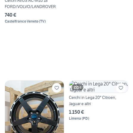
Cerchi AVUS AC-M10 18"
FORD/VOLVO/LANDROVER
740 €
Castelfranco Veneto
(
TV
)
4
Cerchi in Lega 20" Citroen,
Jaguar e altri
1.150 €
Limena
(
PD
)