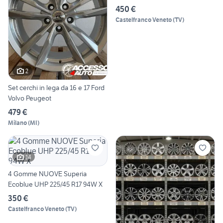
450 €
Castelfranco Veneto
(
TV
)
2
Set cerchi in lega da 16 e 17 Ford
Volvo Peugeot
479 €
Milano
(
MI
)
14
4 Gomme NUOVE Superia
Ecoblue UHP 225/45 R17 94W X
350 €
Castelfranco Veneto
(
TV
)