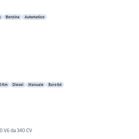
m
Benzina
Automatico
0 Km
Diesel
Manuale
Euro 6d
0 V6 da 340 CV