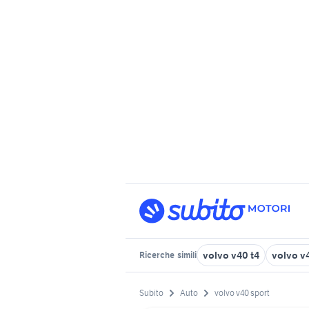
volvo v40 t4
volvo v
Ricerche
simili
Subito
Auto
volvo v40 sport