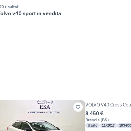
90 risultati
olvo v40 sport in vendita
VOLVO V40 Cross Coun
8.450 €
Brescia
(
BS
)
Usato
11/2017
19340