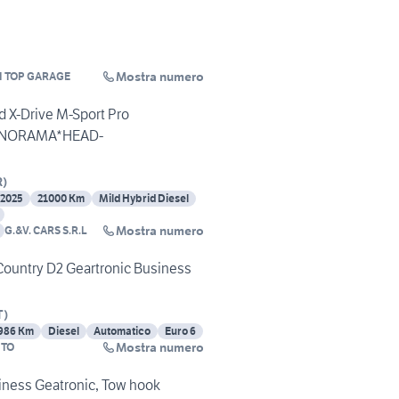
Mostra numero
I TOP GARAGE
 X-Drive M-Sport Pro
ANORAMA*HEAD-
R
)
/2025
21000 Km
Mild Hybrid Diesel
Mostra numero
G.&V. CARS S.R.L
ountry D2 Geartronic Business
T
)
986 Km
Diesel
Automatico
Euro 6
Mostra numero
UTO
XC60 2.0 T4 Business Geatronic, Tow hook