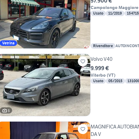
57.900 €
Campolongo Maggiore
Usato
11/2019
15471
Vetrina
Rivenditore
AUTOINCONTRO
Loris & C.
Volvo V40
9.999 €
Viterbo
(
VT
)
Usato
05/2015
13100
6
MAGNIFICA AUTOBIAN
DA V