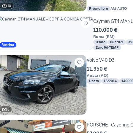
10
Rivenditore
AM-AUTO
Cayman GT4 MANU
110.000 €
Roma
(
RM
)
Usato
06/2021
39
Vetrina
Euro 6d-TEMP
Volvo V40 D3
11.950 €
Aosta
(
AO
)
Usato
12/2014
14000
6
PORSCHE - Cayenne Cou