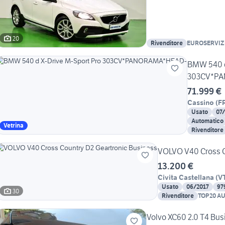
20
Rivenditore
EUROSERVIZ
BMW 540 d
303CV*P
71.999 €
Cassino
(
F
Usato
07
Automatico
Vetrina
Rivenditore
VOLVO V40 Cross C
13.200 €
Civita Castellana
(
V
Usato
06/2017
97
30
Rivenditore
TOP20 A
Volvo 