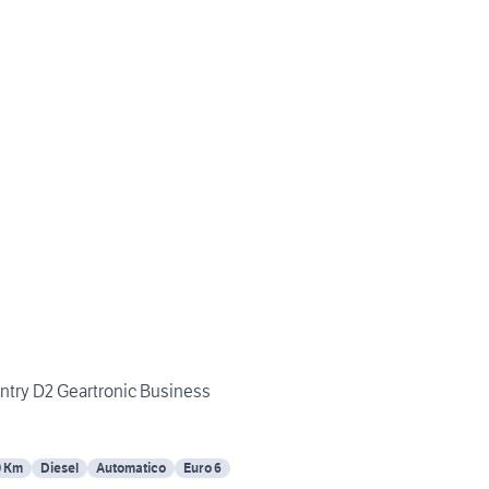
try D2 Geartronic Business
0 Km
Diesel
Automatico
Euro 6