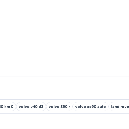
40 km 0
volvo v40 d3
volvo 850 r
volvo xc90 auto
land rove