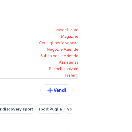
Modelli auto
Magazine
Consigli per la vendita
Negozi e Aziende
Subito per le Aziende
Assistenza
Ricerche salvate
Preferiti
Vendi
r discovery sport
sport Puglia
volvo 144 usata
coppia piedi v