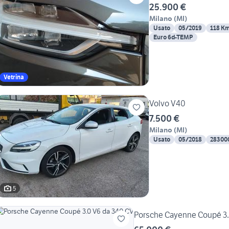
25.900 €
Milano
(
MI
)
Usato
05/2019
118 K
Euro 6d-TEMP
Vetrina
Volvo V40
7.500 €
Milano
(
MI
)
Usato
05/2018
28300
5
Porsche Cayenne Coupé 3.