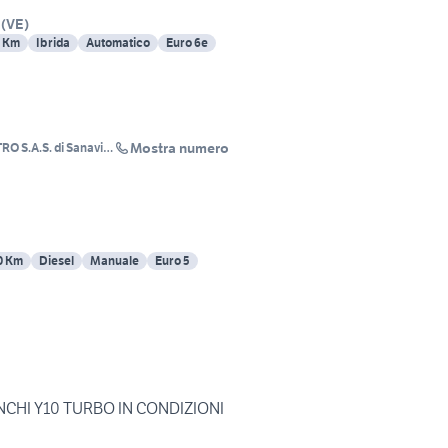
(
VE
)
5 Km
Ibrida
Automatico
Euro 6e
Mostra numero
 S.A.S. di Sanavia
0 Km
Diesel
Manuale
Euro 5
CHI Y10 TURBO IN CONDIZIONI