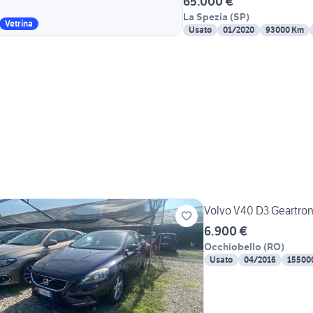
65.000 €
La Spezia
(
SP
)
Vetrina
Usato
01/2020
93000 Km
Volvo V40 D3 Geartron
6.900 €
Occhiobello
(
RO
)
Usato
04/2016
15500