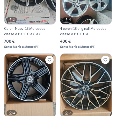
2
4
Cerchi Nuovi 18 Mercedes
4 cerchi 18 originali Mercedes
classe A B C E Cla Gla Gl
classe A B C E Cla
700 €
400 €
Santa Maria a Monte
(
PI
)
Santa Maria a Monte
(
PI
)
4
2