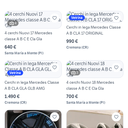
Vetrina
4
Cerchi in lega Mercedes Classe
4 cerchi Nuovi 17 Mercedes
A B CLA 17 ORIGINAL
classe A B C E Cla Gla
990 €
640 €
Cremona
(
CR
)
Santa Maria a Monte
(
PI
)
3
Vetrina
Cerchi in lega Mercedes Classe
4 cerchi Nuovi 18 Mercedes
A B CLA GLA GLB AMG
classe A B C E Cla Gla
1.490 €
700 €
Cremona
(
CR
)
Santa Maria a Monte
(
PI
)