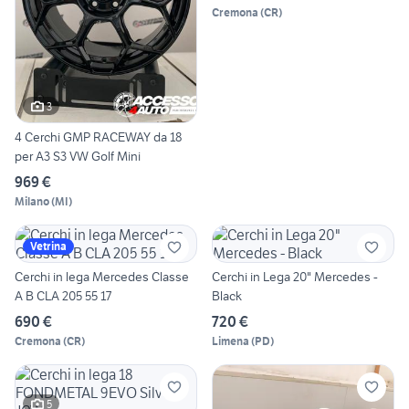
Cremona
(
CR
)
3
4 Cerchi GMP RACEWAY da 18
per A3 S3 VW Golf Mini
969 €
Milano
(
MI
)
Vetrina
Cerchi in lega Mercedes Classe
Cerchi in Lega 20" Mercedes -
A B CLA 205 55 17
Black
690 €
720 €
Cremona
(
CR
)
Limena
(
PD
)
5