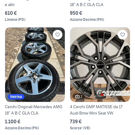
e altri
18” A B C GLA CLA
610 €
950 €
Limena
(
PD
)
Azzano Decimo
(
PN
)
2
Vetrina
Cerchi Originali Mercedes AMG
4 Cerchi GMP MATISSE da 17
18” A B C GLA CLA
Audi Bmw Mini Seat VW
1.100 €
739 €
Azzano Decimo
(
PN
)
Scorze'
(
VE
)