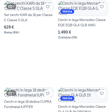
2
Vetrina
Set cerchi KARI da 18 per Classe
Cerchi in lega Mercedes Classe
C Classe S GLA
EQE EQB GLA GLB AMG
629 €
1.490 €
Roma
(
RM
)
Cremona
(
CR
)
2
Vetrina
Cerchi in lega 18 dedica CUPRA
Cerchi in lega Mercedes Classe
Fondmetal IUPITER
GLA GLB 19 ORIGINAL