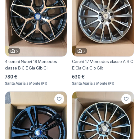
5
3
4 cerchi Nuovi 18 Mercedes
Cerchi 17 Mercedes classe A B C
classe B C E Gla Glb Gl
E Cla Gla Glb Glk
780 €
630 €
Santa Maria a Monte
(
PI
)
Santa Maria a Monte
(
PI
)