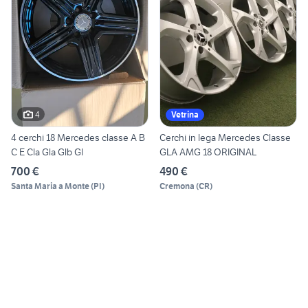
4
Vetrina
4 cerchi 18 Mercedes classe A B
Cerchi in lega Mercedes Classe
C E Cla Gla Glb Gl
GLA AMG 18 ORIGINAL
700 €
490 €
Santa Maria a Monte
(
PI
)
Cremona
(
CR
)