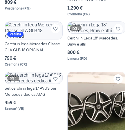
809 €
1.290 €
Pordenone
(
PN
)
Cremona
(
CR
)
3
Vetrina
Cerchi in Lega 18" Mercedes,
Cerchi in lega Mercedes Classe
Bmw e altri
GLA GLB 18 ORIGINAL
800 €
790 €
Limena
(
PD
)
Cremona
(
CR
)
2
Set cerchi in lega 17 AVUS per
Mercedes dedica AMG
459 €
Scorze'
(
VE
)