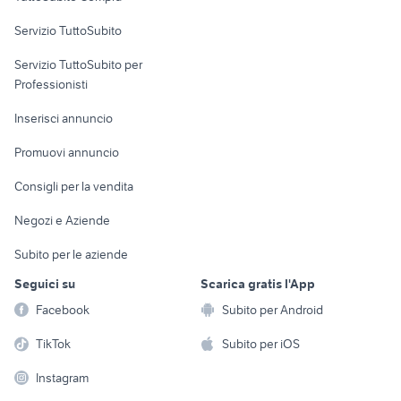
commerciali
Servizio TuttoSubito
elettronica
per la casa e la
sports e hobby
Servizio TuttoSubito per
persona
Informatica
Animali
Professionisti
Arredamento e
Console e
Accessori per
Casalinghi
Inserisci annuncio
Videogiochi
animali
Elettrodomestici
Promuovi annuncio
Audio/Video
Musica e Film
Giardino e Fai da te
Consigli per la vendita
Fotografia
Libri e Riviste
Abbigliamento e
Negozi e Aziende
Telefonia
Strumenti Musicali
Accessori
Subito per le aziende
Sports
Tutto per i bambini
Seguici su
Scarica gratis l'App
Biciclette
Facebook
Subito per Android
Collezionismo
TikTok
Subito per iOS
Instagram