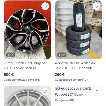
5
9
Cerchi Citroen Opel Peugeot
4 Gomme NUOVE 4 Stagioni
7Jx17 ET32 4x108 NEW
185/65 R15 92H - Goodride
600 €
260 €
Campolongo Maggiore
(
VE
)
Castelfranco Veneto
(
TV
)
Peugeot 207 ricambi
Cerignola
(
FG
)