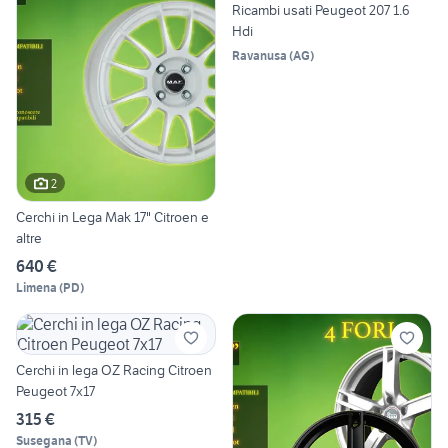
Ricambi usati Peugeot 207 1.6
Hdi
Ravanusa
(
AG
)
2
Cerchi in Lega Mak 17" Citroen e
altre
640 €
Limena
(
PD
)
Cerchi in lega OZ Racing Citroen
Peugeot 7x17
315 €
Susegana
(
TV
)