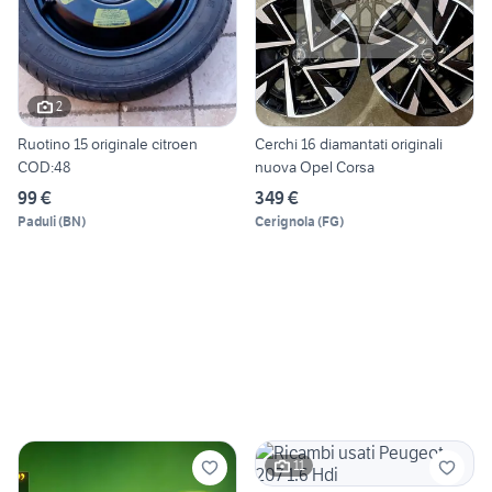
2
Ruotino 15 originale citroen
Cerchi 16 diamantati originali
COD:48
nuova Opel Corsa
99 €
349 €
Paduli
(
BN
)
Cerignola
(
FG
)
11