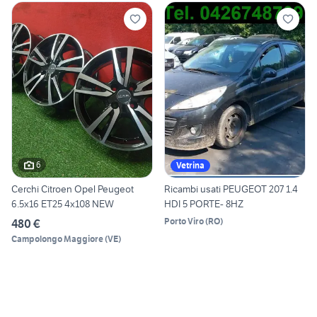
6
Vetrina
Cerchi Citroen Opel Peugeot
Ricambi usati PEUGEOT 207 1.4
6.5x16 ET25 4x108 NEW
HDI 5 PORTE- 8HZ
Porto Viro
(
RO
)
480 €
Campolongo Maggiore
(
VE
)