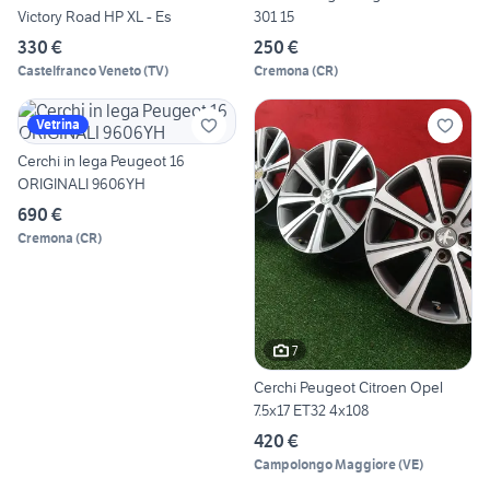
Victory Road HP XL - Es
301 15
330 €
250 €
Castelfranco Veneto
(
TV
)
Cremona
(
CR
)
Vetrina
Cerchi in lega Peugeot 16
ORIGINALI 9606YH
690 €
Cremona
(
CR
)
7
Cerchi Peugeot Citroen Opel
7.5x17 ET32 4x108
420 €
Campolongo Maggiore
(
VE
)