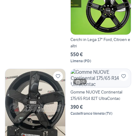
Cerchi in Lega 17" Ford, Citroen e
altri
550 €
Limena
(
PD
)
14
Gomme NUOVE Continental
175/65 R14 82T UltraContac
390 €
Castelfranco Veneto
(
TV
)