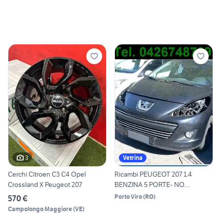
3
Vetrina
Cerchi Citroen C3 C4 Opel
Ricambi PEUGEOT 207 1.4
Crossland X Peugeot 207
BENZINA 5 PORTE- NO
MOTORE
Porto Viro
(
RO
)
570 €
Campolongo Maggiore
(
VE
)