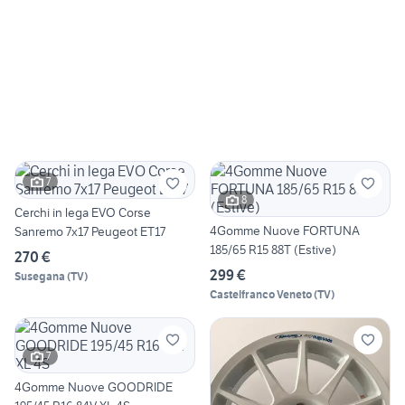
7
8
Cerchi in lega EVO Corse
4Gomme Nuove FORTUNA
Sanremo 7x17 Peugeot ET17
185/65 R15 88T (Estive)
270 €
299 €
Susegana
(
TV
)
Castelfranco Veneto
(
TV
)
7
4Gomme Nuove GOODRIDE