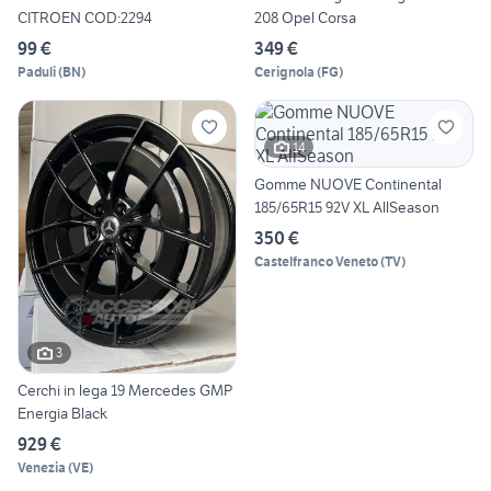
CITROEN COD:2294
208 Opel Corsa
99 €
349 €
Paduli
(
BN
)
Cerignola
(
FG
)
14
Gomme NUOVE Continental
185/65R15 92V XL AllSeason
350 €
Castelfranco Veneto
(
TV
)
3
Cerchi in lega 19 Mercedes GMP
Energia Black
929 €
Venezia
(
VE
)