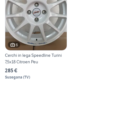
6
Cerchi in lega Speedline Turini
7,5x18 Citroen Peu
285 €
Susegana
(
TV
)