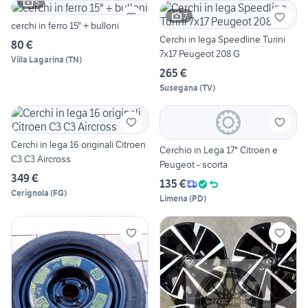
5
7
cerchi in ferro 15" + bulloni
Cerchi in lega Speedline Turini
80 €
7x17 Peugeot 208 G
Villa Lagarina
(
TN
)
265 €
Susegana
(
TV
)
Cerchi in lega 16 originali Citroen
Cerchio in Lega 17" Citroen e
C3 C3 Aircross
Peugeot - scorta
349 €
135 €
Cerignola
(
FG
)
Limena
(
PD
)