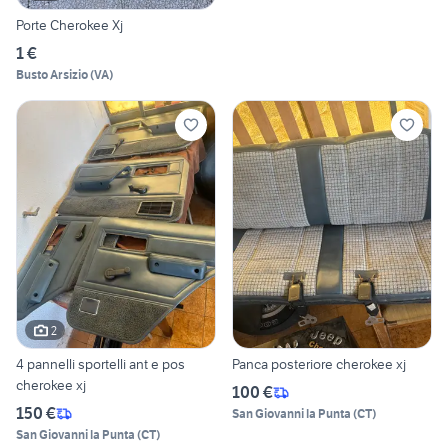
Porte Cherokee Xj
1 €
Busto Arsizio
(
VA
)
2
4 pannelli sportelli ant e pos
Panca posteriore cherokee xj
cherokee xj
100 €
150 €
San Giovanni la Punta
(
CT
)
San Giovanni la Punta
(
CT
)