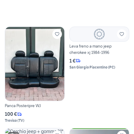
Leva freno a mano jeep
cherokee xj 1984-1996
1 €
San Giorgio Piacentino
(
PC
)
Panca Posteripre WJ
100 €
Treviso
(
TV
)