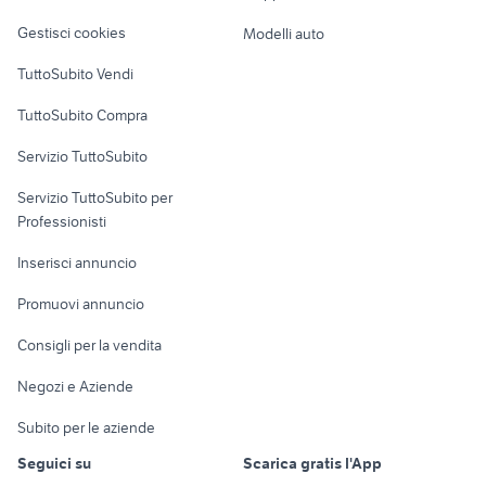
Veicoli commerciali
altro
Gestisci cookies
Modelli auto
Case vacanza
TuttoSubito Vendi
Uffici e Locali
TuttoSubito Compra
commerciali
Servizio TuttoSubito
elettronica
per la casa e la
sports e hobby
Servizio TuttoSubito per
persona
Informatica
Animali
Professionisti
Arredamento e
Console e
Accessori per
Casalinghi
Inserisci annuncio
Videogiochi
animali
Elettrodomestici
Promuovi annuncio
Audio/Video
Musica e Film
Giardino e Fai da te
Consigli per la vendita
Fotografia
Libri e Riviste
Abbigliamento e
Negozi e Aziende
Telefonia
Strumenti Musicali
Accessori
Subito per le aziende
Sports
Tutto per i bambini
Seguici su
Scarica gratis l'App
Biciclette