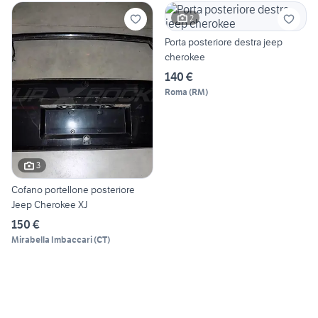
2
Porta posteriore destra jeep
cherokee
140 €
Roma
(
RM
)
3
Cofano portellone posteriore
Jeep Cherokee XJ
150 €
Mirabella Imbaccari
(
CT
)