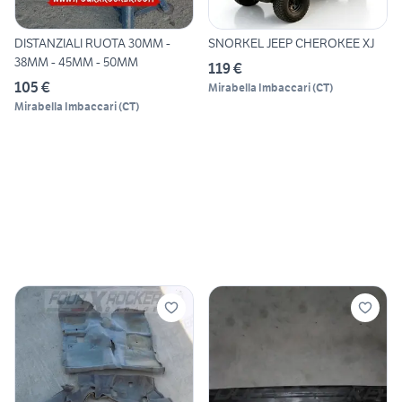
DISTANZIALI RUOTA 30MM -
SNORKEL JEEP CHEROKEE XJ
38MM - 45MM - 50MM
119 €
105 €
Mirabella Imbaccari
(
CT
)
Mirabella Imbaccari
(
CT
)