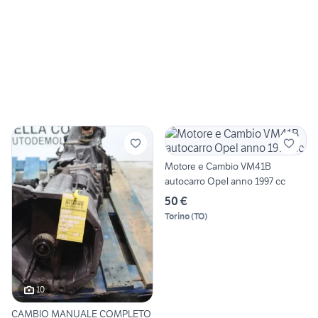
Motore e Cambio VM41B
autocarro Opel anno 1997 cc
50 €
Torino
(
TO
)
10
CAMBIO MANUALE COMPLETO