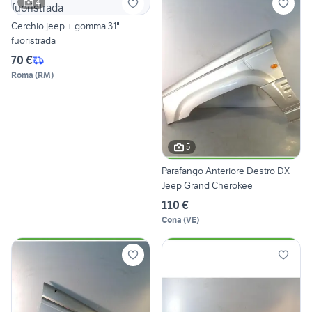
4
Cerchio jeep + gomma 31"
fuoristrada
70 €
Roma
(
RM
)
5
Parafango Anteriore Destro DX
Jeep Grand Cherokee
110 €
Cona
(
VE
)