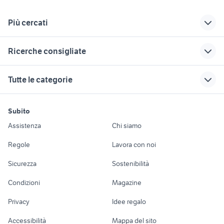
Più cercati
Correlati
Richerche simili
Suggerimenti
Ricerche consigliate
auto cherokee
auto cabrio
renault captur usata
sicilia
auto usate taranto privati
auto Dovera
gran cherokee
fiat 1100 anni 50
Tutte le categorie
auto usate pescara
v8 xj
familiare Pordenone provincia
auto usate mantova
yamaha tt 350 accessori moto
golf 8 usata
jaguar xjs coupe
auto usate lecco
polo volkswagen 2017 accessori
motori
immobili
lavoro e servizi
hyundai kona bianca
auto grandinate
auto
cherokee suv
fiorino pick up
Subito
Auto
Appartamenti
Offerte di lavoro
alfa 90
cherokee 2005
nissan silvia
evoque si4
ford fiesta 1.5 tdci accessori auto
Assistenza
Chi siamo
peugeot 205
alfa romeo tonale
suzuki jimny diesel
Accessori Auto
Camere/Posti letto
Servizi
kia picanto cool
alcamo in sicilia
Regole
Lavora con noi
alfa romeo vecchia auto
yamaha x-max 400
Moto e Scooter
Ville singole e a
Candidati in cerca di
Sicurezza
Sostenibilità
schiera
lavoro
lml star 200
ducati multistrada usata
Accessori Moto
autonegozio usato patente b
audi sq5 usata
Condizioni
Magazine
Terreni e rustici
Attrezzature di
Nautica
lavoro
auto usate imola
toyota aygo usata roma
Privacy
Idee regalo
Garage e box
auto Reggio nellEmilia
migliore auto usata 7000 euro
Caravan e Camper
Accessibilità
Mappa del sito
Loft, mansarde e