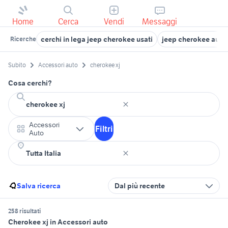
Home
Cerca
Vendi
Messaggi
cerchi in lega jeep cherokee usati
jeep cherokee auto 
Ricerche
Subito
Accessori auto
cherokee xj
Cosa cerchi?
Accessori
Filtri
Auto
Salva ricerca
Dal più recente
258 risultati
Cherokee xj in Accessori auto