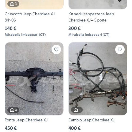
3
Cruscotto Jeep Cherokee XJ
Kit sedili tappezzeria Jeep
84>96
Cherokee XJ – 5 porte
140 €
300 €
Mirabella Imbaccari
(
CT
)
Mirabella Imbaccari
(
CT
)
4
3
Ponte Jeep Cherokee XJ
Cambio Jeep Cherokee XJ
450 €
400 €