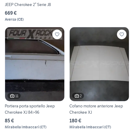
JEEP Cherokee 2° Serie J8
669 €
Aversa
(
CE
)
11
2
Portiera porta sportello Jeep
Cofano motore anteriore Jeep
Cherokee XJ 84>96
Cherokee XJ
85 €
180 €
Mirabella Imbaccari
(
CT
)
Mirabella Imbaccari
(
CT
)