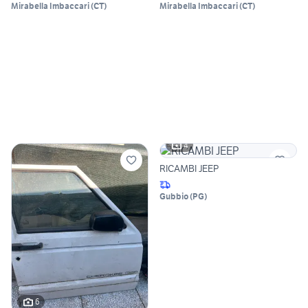
Mirabella Imbaccari
(
CT
)
Mirabella Imbaccari
(
CT
)
4
RICAMBI JEEP
Gubbio
(
PG
)
6