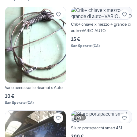
Crik+ chiave x mezzo + grande di
auto+VARIO AUTO
15 €
San Sperate
(
CA
)
Vario accessori e ricambi x Auto
10 €
San Sperate
(
CA
)
5
Siluro portapacchi smart 451
200 €