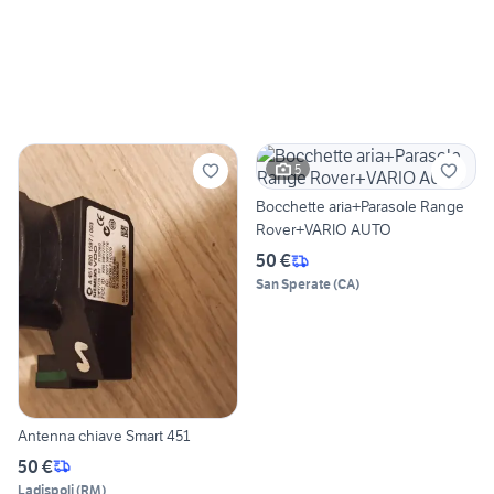
5
Bocchette aria+Parasole Range
Rover+VARIO AUTO
50 €
San Sperate
(
CA
)
Antenna chiave Smart 451
50 €
Ladispoli
(
RM
)