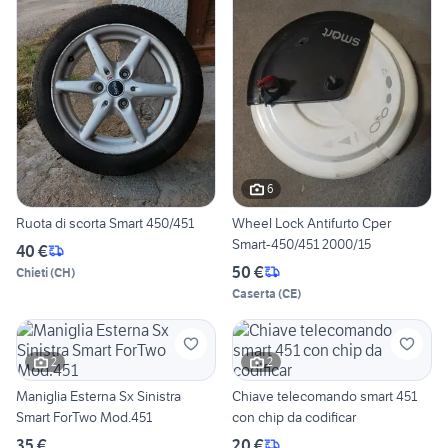
6
Ruota di scorta Smart 450/451
Wheel Lock Antifurto Cper
Smart-450/451 2000/15
40 €
50 €
Chieti
(
CH
)
Caserta
(
CE
)
2
2
Maniglia Esterna Sx Sinistra
Chiave telecomando smart 451
Smart ForTwo Mod.451
con chip da codificar
35 €
20 €