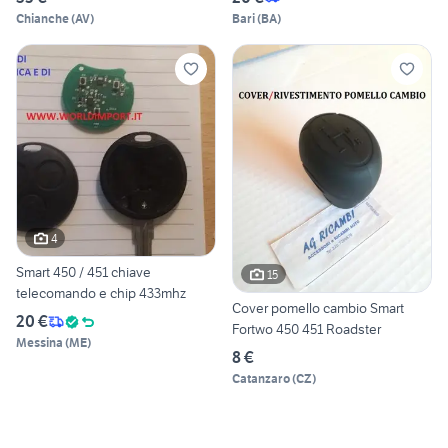
Chianche
(
AV
)
Bari
(
BA
)
4
Smart 450 / 451 chiave
15
telecomando e chip 433mhz
Cover pomello cambio Smart
20 €
Fortwo 450 451 Roadster
Messina
(
ME
)
8 €
Catanzaro
(
CZ
)