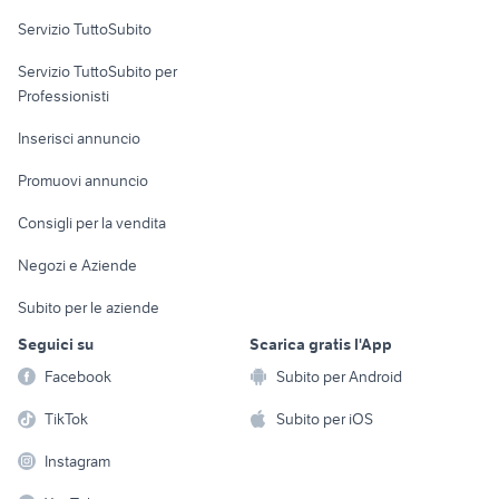
Servizio TuttoSubito
elettronica
per la casa e la
sports e hobby
Servizio TuttoSubito per
persona
Informatica
Animali
Professionisti
Arredamento e
Console e
Accessori per
Casalinghi
Inserisci annuncio
Videogiochi
animali
Elettrodomestici
Promuovi annuncio
Audio/Video
Musica e Film
Giardino e Fai da te
Consigli per la vendita
Fotografia
Libri e Riviste
Abbigliamento e
Negozi e Aziende
Telefonia
Strumenti Musicali
Accessori
Subito per le aziende
Sports
Tutto per i bambini
Seguici su
Scarica gratis l'App
Biciclette
Facebook
Subito per Android
Collezionismo
TikTok
Subito per iOS
Instagram