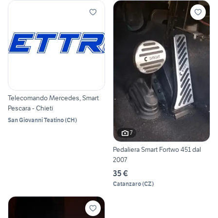
Telecomando Mercedes, Smart
Pescara - Chieti
San Giovanni Teatino
(
CH
)
7
Pedaliera Smart Fortwo 451 dal
2007
35 €
Catanzaro
(
CZ
)