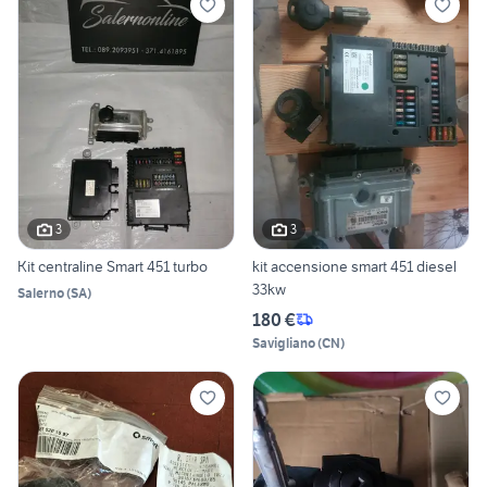
3
3
Kit centraline Smart 451 turbo
kit accensione smart 451 diesel
33kw
Salerno
(
SA
)
180 €
Savigliano
(
CN
)