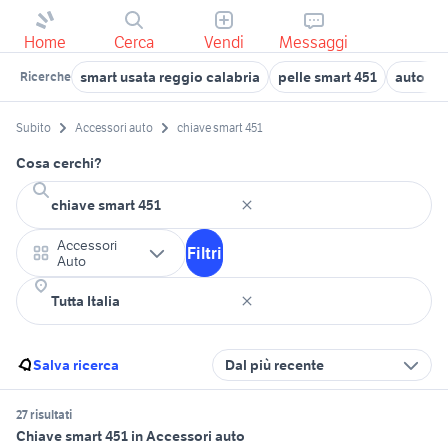
Home
Cerca
Vendi
Messaggi
smart usata reggio calabria
pelle smart 451
auto sm
Ricerche
Subito
Accessori auto
chiave smart 451
Cosa cerchi?
Accessori
Filtri
Auto
Salva ricerca
Dal più recente
27 risultati
Chiave smart 451 in Accessori auto