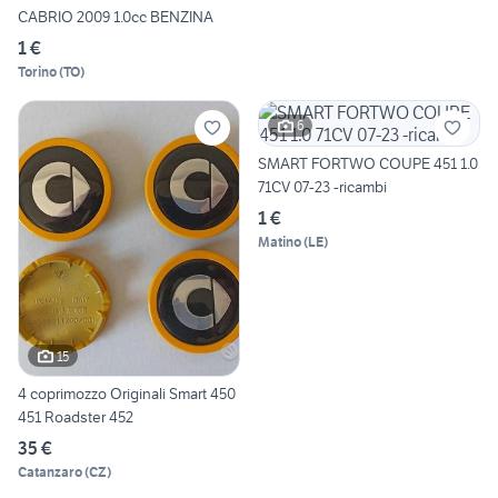
CABRIO 2009 1.0cc BENZINA
1 €
Torino
(
TO
)
6
SMART FORTWO COUPE 451 1.0
71CV 07-23 -ricambi
1 €
Matino
(
LE
)
15
4 coprimozzo Originali Smart 450
451 Roadster 452
35 €
Catanzaro
(
CZ
)