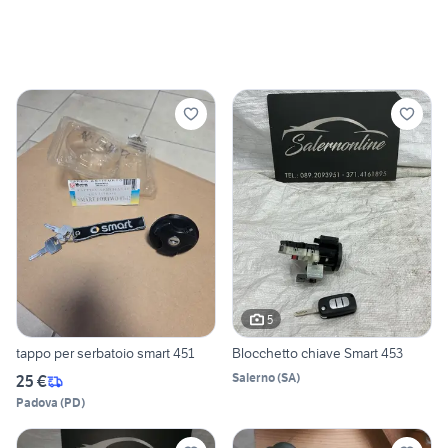
5
tappo per serbatoio smart 451
Blocchetto chiave Smart 453
Salerno
(
SA
)
25 €
Padova
(
PD
)