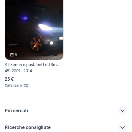
9
Kit Xenon e posizioni Led Smart
451 2007 - 2014
25 €
Catanzaro
(
CZ
)
Più cercati
Correlati
Richerche simili
Suggerimenti
Ricerche consigliate
devioluci smart
gomme smart 451
navigatore smart 451