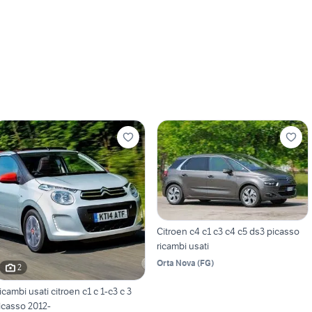
Citroen c4 c1 c3 c4 c5 ds3 picasso
ricambi usati
Orta Nova
(
FG
)
2
icambi usati citroen c1 c 1-c3 c 3
icasso 2012-