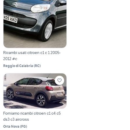
Ricambi usati citroen c1 c 1 2005-
2012 #c
Reggio di Calabria
(
RC
)
Forniamo ricambi citroen c1 c4 c5
ds3 c3 aircross
Orta Nova
(
FG
)