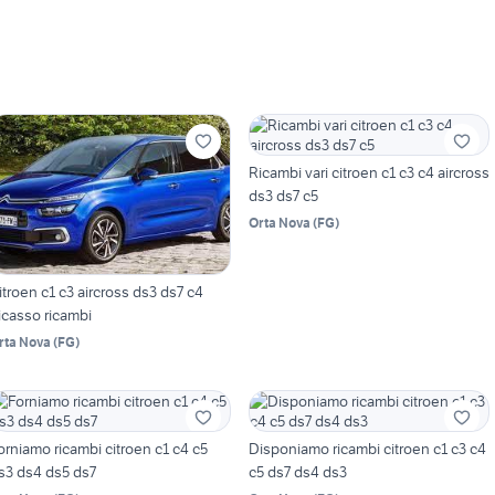
Ricambi vari citroen c1 c3 c4 aircross
ds3 ds7 c5
Orta Nova
(
FG
)
itroen c1 c3 aircross ds3 ds7 c4
icasso ricambi
rta Nova
(
FG
)
orniamo ricambi citroen c1 c4 c5
Disponiamo ricambi citroen c1 c3 c4
s3 ds4 ds5 ds7
c5 ds7 ds4 ds3