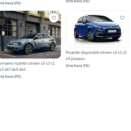
Orta Nova
(
FG
)
rta Nova
(
FG
)
Ricambi disponibili citroen c3 c1 c5
c4 picasso
orniamo ricambi citroen c5 c3 c1
Orta Nova
(
FG
)
s3 ds7 ds4 ds5
rta Nova
(
FG
)