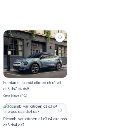
Forniamo ricambi citroen c5 c1 c3
ds3 ds7 c4 ds5
Orta Nova
(
FG
)
Ricambi vari citroen c1 c3 c4 aircross
ds3 ds4 ds7