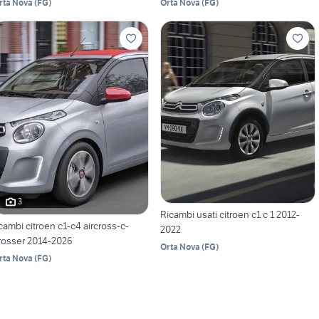
rta Nova
(
FG
)
Orta Nova
(
FG
)
3
Ricambi usati citroen c1 c 1 2012-
icambi citroen c1-c4 aircross-c-
2022
rosser 2014-2026
Orta Nova
(
FG
)
rta Nova
(
FG
)