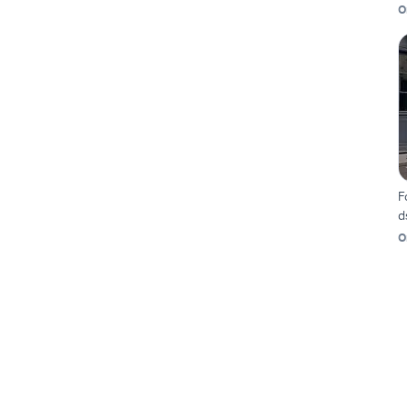
O
F
d
O