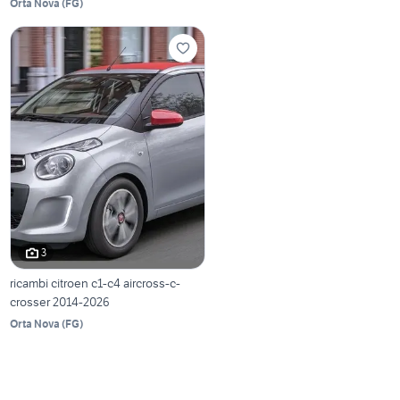
Orta Nova
(
FG
)
3
ricambi citroen c1-c4 aircross-c-
crosser 2014-2026
Orta Nova
(
FG
)