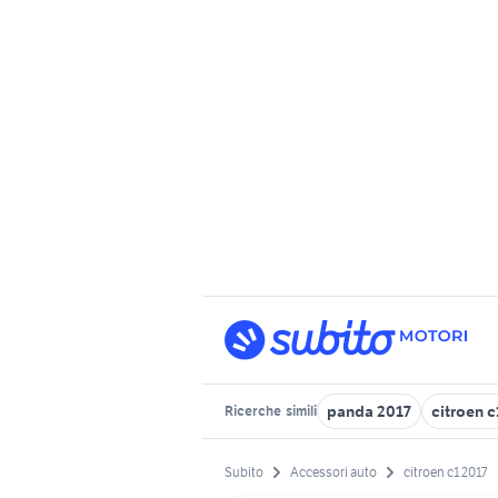
panda 2017
citroen 
Ricerche
simili
Subito
Accessori auto
citroen c1 2017