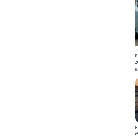
R
2
R
R
c