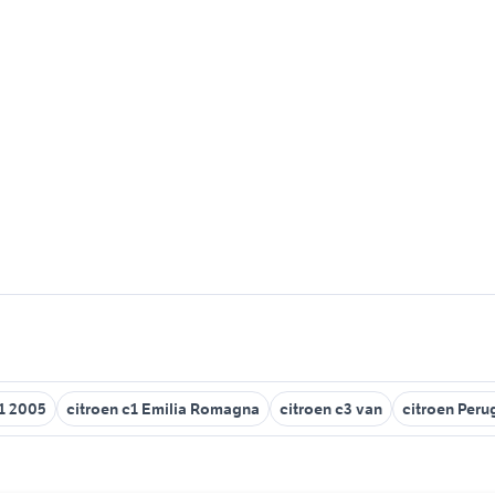
c1 2005
citroen c1 Emilia Romagna
citroen c3 van
citroen Peru