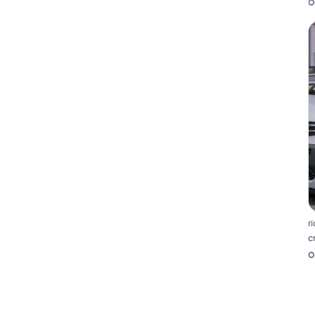
O
r
c
O