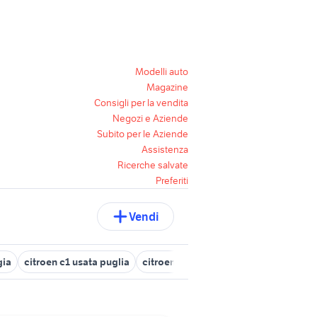
Modelli auto
Magazine
Consigli per la vendita
Negozi e Aziende
Subito per le Aziende
Assistenza
Ricerche salvate
Preferiti
Vendi
gia
citroen c1 usata puglia
citroen c1 Genova provincia
citroe