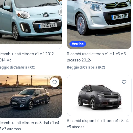
Vetrina
icambi usati citroen c1 c 1 2012-
Ricambi usati citroen c1 c 1-c3 c 3
014 #c
picasso 2012-
eggio di Calabria
(
RC
)
Reggio di Calabria
(
RC
)
Ricambi disponibili citroen c1 c3 c4
icambi usati citroen ds3 ds4 c1 c4
c5 aircoss
5 c3 aircross