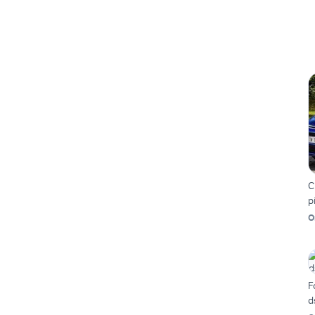
C
p
O
F
d