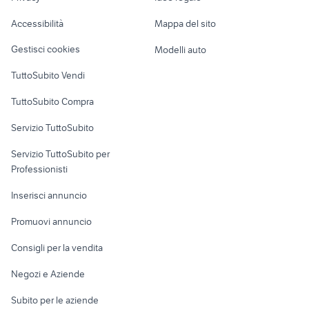
Garage e box
ducati 848 accessori moto
ricambi nissan torino
Caravan e Camper
techroad
Accessibilità
Mappa del sito
Loft, mansarde e
Veicoli commerciali
altro
Gestisci cookies
Modelli auto
Case vacanza
TuttoSubito Vendi
Uffici e Locali
TuttoSubito Compra
commerciali
Servizio TuttoSubito
elettronica
per la casa e la
sports e hobby
Servizio TuttoSubito per
persona
Informatica
Animali
Professionisti
Arredamento e
Console e
Accessori per
Casalinghi
Inserisci annuncio
Videogiochi
animali
Elettrodomestici
Promuovi annuncio
Audio/Video
Musica e Film
Giardino e Fai da te
Consigli per la vendita
Fotografia
Libri e Riviste
Abbigliamento e
Negozi e Aziende
Telefonia
Strumenti Musicali
Accessori
Subito per le aziende
Sports