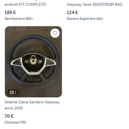
android KIT COMPLETO
Stepway Serie 484007828R B4D
189 €
124 €
San Nazzaro
(
BN
)
Nocera Superiore
(
SA
)
2
Volante Dacia Sandero Stepway
anno 2018
70 €
Chivasso
(
TO
)