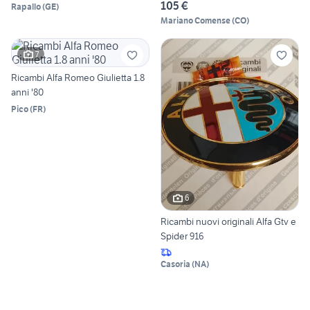
105 €
Rapallo
(
GE
)
Mariano Comense
(
CO
)
7
Ricambi Alfa Romeo Giulietta 1.8
anni '80
Pico
(
FR
)
6
Ricambi nuovi originali Alfa Gtv e
Spider 916
Casoria
(
NA
)