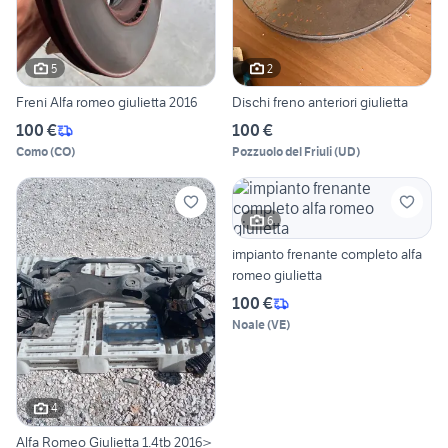
5
2
Freni Alfa romeo giulietta 2016
Dischi freno anteriori giulietta
100 €
100 €
Como
(
CO
)
Pozzuolo del Friuli
(
UD
)
6
impianto frenante completo alfa
romeo giulietta
100 €
Noale
(
VE
)
4
Alfa Romeo Giulietta 1.4tb 2016>