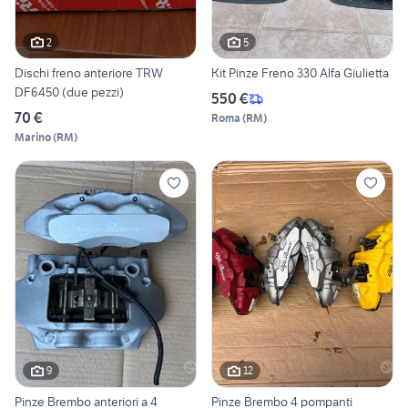
2
5
Dischi freno anteriore TRW
Kit Pinze Freno 330 Alfa Giulietta
DF6450 (due pezzi)
550 €
70 €
Roma
(
RM
)
Marino
(
RM
)
9
12
Pinze Brembo anteriori a 4
Pinze Brembo 4 pompanti