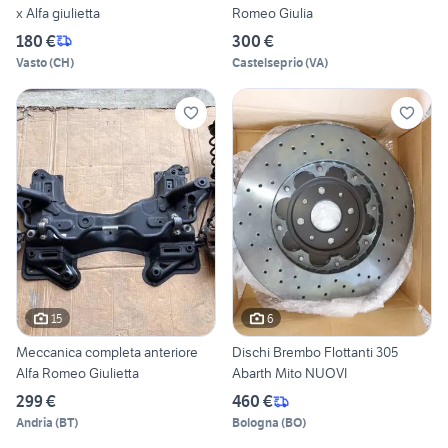
x Alfa giulietta
Romeo Giulia
180 €
300 €
Vasto
(
CH
)
Castelseprio
(
VA
)
15
6
Meccanica completa anteriore
Dischi Brembo Flottanti 305
Alfa Romeo Giulietta
Abarth Mito NUOVI
299 €
460 €
Andria
(
BT
)
Bologna
(
BO
)