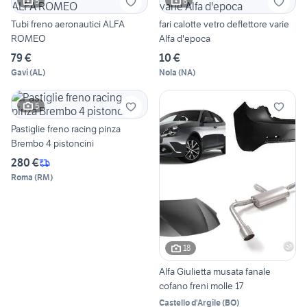
5
6
Tubi freno aeronautici ALFA
fari calotte vetro deflettore varie
ROMEO
Alfa d'epoca
79 €
10 €
Gavi
(
AL
)
Nola
(
NA
)
5
Pastiglie freno racing pinza
Brembo 4 pistoncini
280 €
Roma
(
RM
)
18
Alfa Giulietta musata fanale
cofano freni molle 17
Castello d'Argile
(
BO
)