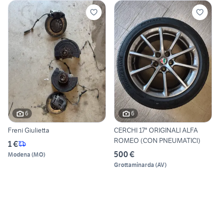
6
6
Freni Giulietta
CERCHI 17" ORIGINALI ALFA
ROMEO (CON PNEUMATICI)
1 €
500 €
Modena
(
MO
)
Grottaminarda
(
AV
)