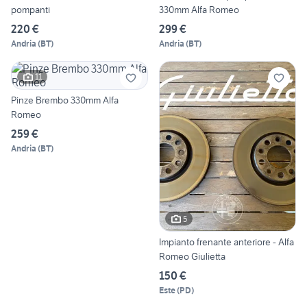
pompanti
330mm Alfa Romeo
220 €
299 €
Andria
(
BT
)
Andria
(
BT
)
11
Pinze Brembo 330mm Alfa
Romeo
259 €
Andria
(
BT
)
5
Impianto frenante anteriore - Alfa
Romeo Giulietta
150 €
Este
(
PD
)