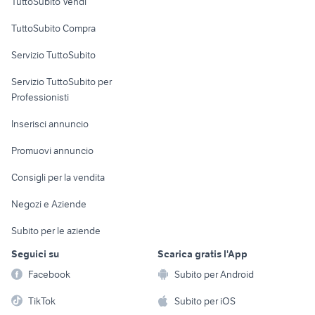
TuttoSubito Vendi
Uffici e Locali
TuttoSubito Compra
commerciali
Servizio TuttoSubito
elettronica
per la casa e la
sports e hobby
Servizio TuttoSubito per
persona
Informatica
Animali
Professionisti
Arredamento e
Console e
Accessori per
Casalinghi
Inserisci annuncio
Videogiochi
animali
Elettrodomestici
Promuovi annuncio
Audio/Video
Musica e Film
Giardino e Fai da te
Consigli per la vendita
Fotografia
Libri e Riviste
Abbigliamento e
Negozi e Aziende
Telefonia
Strumenti Musicali
Accessori
Subito per le aziende
Sports
Tutto per i bambini
Seguici su
Scarica gratis l'App
Biciclette
Facebook
Subito per Android
Collezionismo
TikTok
Subito per iOS