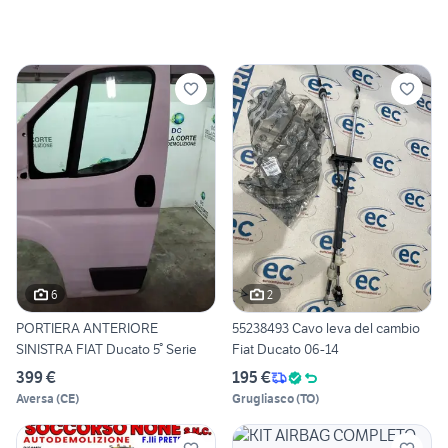
6
2
PORTIERA ANTERIORE
55238493 Cavo leva del cambio
SINISTRA FIAT Ducato 5° Serie
Fiat Ducato 06-14
399 €
195 €
Aversa
(
CE
)
Grugliasco
(
TO
)