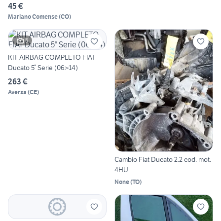
45 €
Mariano Comense
(
CO
)
5
KIT AIRBAG COMPLETO FIAT
Ducato 5° Serie (06>14)
263 €
Aversa
(
CE
)
Cambio Fiat Ducato 2.2 cod. mot.
4HU
None
(
TO
)