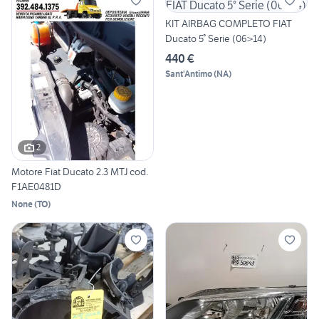
KIT AIRBAG COMPLETO FIAT
Ducato 5° Serie (06>14)
440 €
Sant'Antimo
(
NA
)
2
Motore Fiat Ducato 2.3 MTJ cod.
F1AE0481D
None
(
TO
)