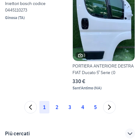
Iniettori bosch codice
0445110273
Ginosa
(
TA
)
3
PORTIERA ANTERIORE DESTRA
FIAT Ducato 5° Serie (0
330 €
Sant'Antimo
(
NA
)
1
2
3
4
5
Più cercati