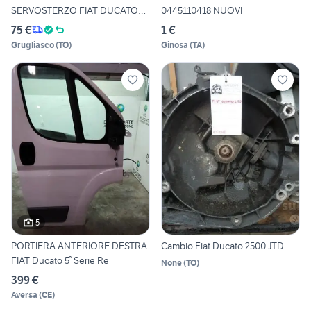
SERVOSTERZO FIAT DUCATO
0445110418 NUOVI
06-14
75 €
1 €
Grugliasco
(
TO
)
Ginosa
(
TA
)
5
PORTIERA ANTERIORE DESTRA
Cambio Fiat Ducato 2500 JTD
FIAT Ducato 5° Serie Re
None
(
TO
)
399 €
Aversa
(
CE
)