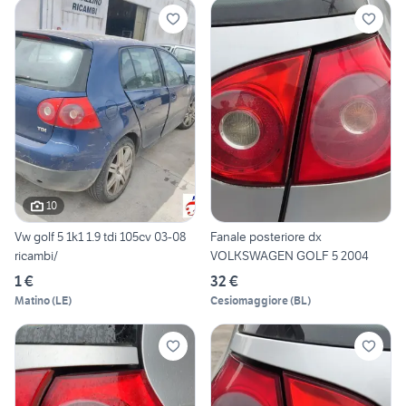
10
Vw golf 5 1k1 1.9 tdi 105cv 03-08
Fanale posteriore dx
ricambi/
VOLKSWAGEN GOLF 5 2004
1 €
32 €
Matino
(
LE
)
Cesiomaggiore
(
BL
)