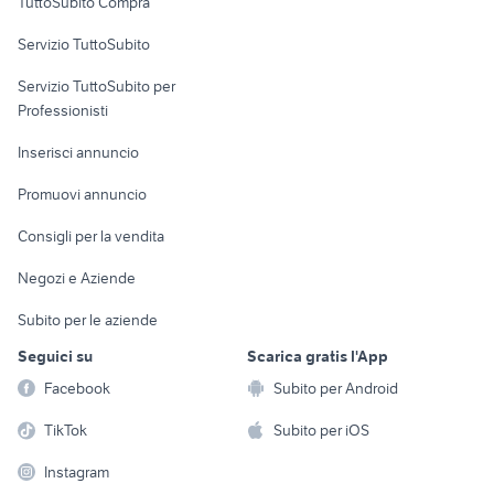
TuttoSubito Compra
commerciali
Servizio TuttoSubito
elettronica
per la casa e la
sports e hobby
Servizio TuttoSubito per
persona
Informatica
Animali
Professionisti
Arredamento e
Console e
Accessori per
Casalinghi
Inserisci annuncio
Videogiochi
animali
Elettrodomestici
Promuovi annuncio
Audio/Video
Musica e Film
Giardino e Fai da te
Consigli per la vendita
Fotografia
Libri e Riviste
Abbigliamento e
Negozi e Aziende
Telefonia
Strumenti Musicali
Accessori
Subito per le aziende
Sports
Tutto per i bambini
Seguici su
Scarica gratis l'App
Biciclette
Facebook
Subito per Android
Collezionismo
TikTok
Subito per iOS
Instagram