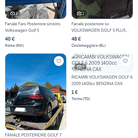
2
2
Fanale Faro Posteriore sinistro
Fanale posteriore sx
Volkswagen Golf 5
VOLKSWAGEN GOLF 5 PLUS
2006
40 €
48 €
Roma
(
RM
)
Cesiomaggiore
(
BL
)
8
RICAMBI VOLKSWAGEN GOLF 6
2009 1400cc BENZINA CAX
1 €
Torino
(
TO
)
FANALE POSTERIORE GOLF 7