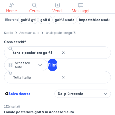
Home
Cerca
Vendi
Messaggi
golf 8 gti
golf 6
golf 8 usata
impastatrice usata 5 
Ricerche
Subito
Accessori auto
fanale posteriore golf 5
Cosa cerchi?
Accessori
Filtri
Auto
Salva ricerca
Dal più recente
122 risultati
Fanale posteriore golf 5 in Accessori auto