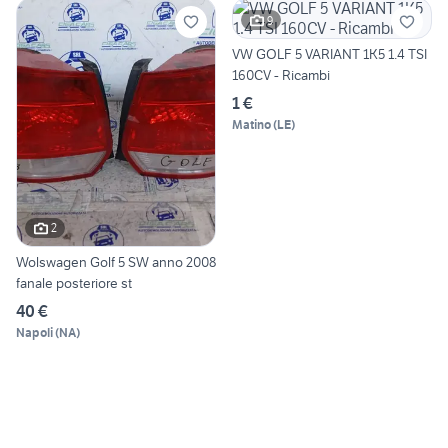
9
VW GOLF 5 VARIANT 1K5 1.4 TSI
160CV - Ricambi
1 €
Matino
(
LE
)
2
Wolswagen Golf 5 SW anno 2008
fanale posteriore st
40 €
Napoli
(
NA
)