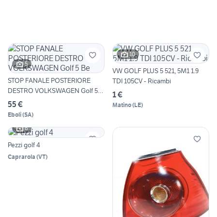
10
5
VW GOLF PLUS 5 521, 5M1 1.9
STOP FANALE POSTERIORE
TDI 105CV - Ricambi
DESTRO VOLKSWAGEN Golf 5
1 €
Be
55 €
Matino
(
LE
)
Eboli
(
SA
)
6
Pezzi golf 4
Caprarola
(
VT
)