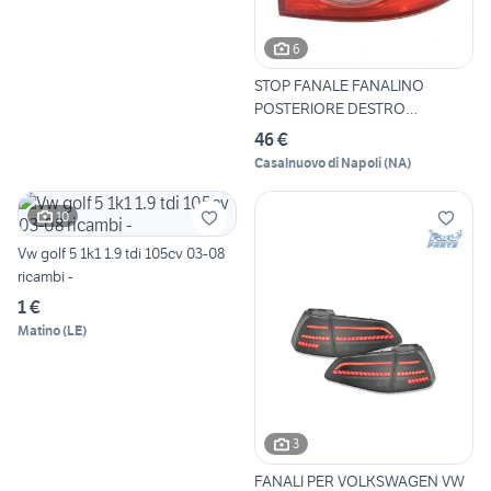
6
STOP FANALE FANALINO
POSTERIORE DESTRO
VOLKSWAGEN
46 €
Casalnuovo di Napoli
(
NA
)
10
Vw golf 5 1k1 1.9 tdi 105cv 03-08
ricambi -
1 €
Matino
(
LE
)
3
FANALI PER VOLKSWAGEN VW