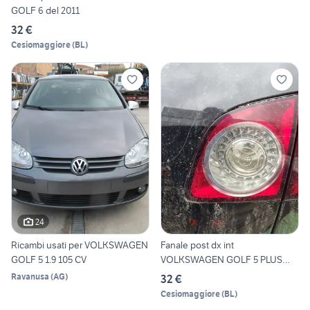
GOLF 6 del 2011
32 €
Cesiomaggiore
(
BL
)
24
Ricambi usati per VOLKSWAGEN
Fanale post dx int
GOLF 5 1.9 105 CV
VOLKSWAGEN GOLF 5 PLUS
2006
Ravanusa
(
AG
)
32 €
Cesiomaggiore
(
BL
)