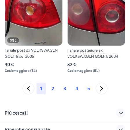
2
Fanale post dx VOLKSWAGEN
Fanale posteriore sx
GOLF 5 del 2005
VOLKSWAGEN GOLF 5 2004
40 €
32 €
Cesiomaggiore
(
BL
)
Cesiomaggiore
(
BL
)
1
2
3
4
5
Più cercati
Correlati
Richerche simili
Suggerimenti
Ricerche consigliate