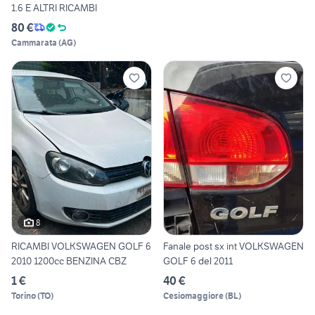
1.6 E ALTRI RICAMBI
80 €
Cammarata
(
AG
)
8
RICAMBI VOLKSWAGEN GOLF 6
Fanale post sx int VOLKSWAGEN
2010 1200cc BENZINA CBZ
GOLF 6 del 2011
1 €
40 €
Torino
(
TO
)
Cesiomaggiore
(
BL
)