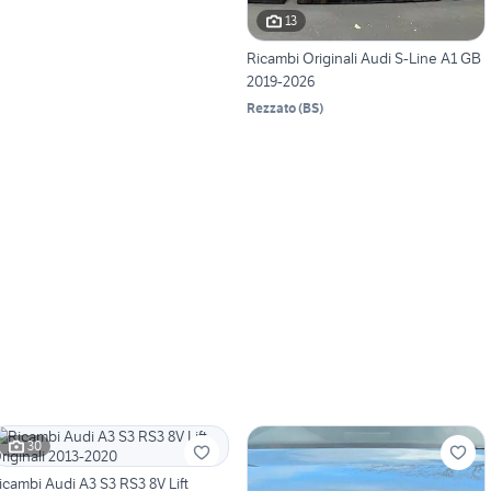
13
Ricambi Originali Audi S-Line A1 GB
2019-2026
Rezzato
(
BS
)
30
icambi Audi A3 S3 RS3 8V Lift