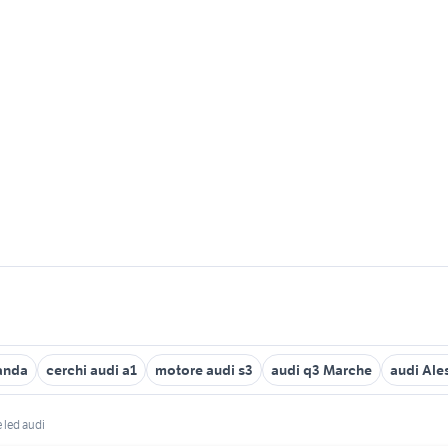
panda
cerchi audi a1
motore audi s3
audi q3 Marche
audi Ale
 led audi