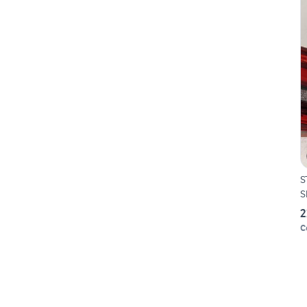
S
S
2
C