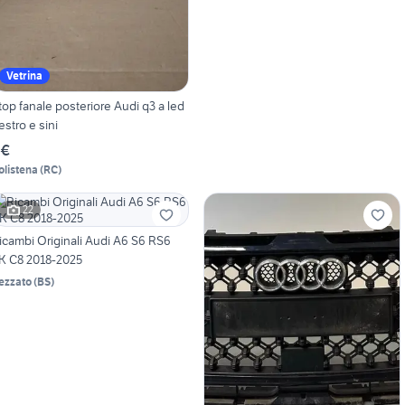
Vetrina
top fanale posteriore Audi q3 a led
estro e sini
 €
olistena
(
RC
)
22
icambi Originali Audi A6 S6 RS6
K C8 2018-2025
ezzato
(
BS
)