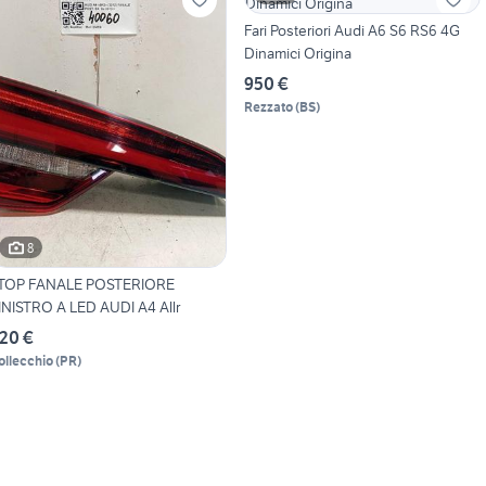
Fari Posteriori Audi A6 S6 RS6 4G
Dinamici Origina
950 €
Rezzato
(
BS
)
8
TOP FANALE POSTERIORE
INISTRO A LED AUDI A4 Allr
20 €
ollecchio
(
PR
)