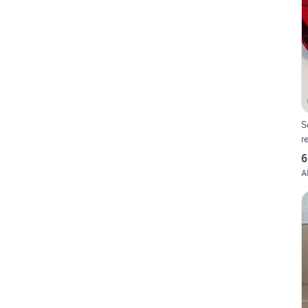
S
r
6
A