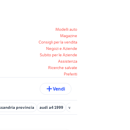
Modelli auto
Magazine
Consigli per la vendita
Negozi e Aziende
Subito per le Aziende
Assistenza
Ricerche salvate
Preferiti
Vendi
ssandria provincia
audi a4 1999
volante audi a3
audi a1 usata