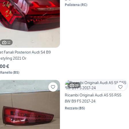
Polistena
(
RC
)
12
et Fanali Posteriori Audi S4 B9
estyling 2021 Or
00 €
lfianello
(
BS
)
29
Ricambi Originali Audi A5 S5 RS5
8W B9 F5 2017-24
Rezzato
(
BS
)