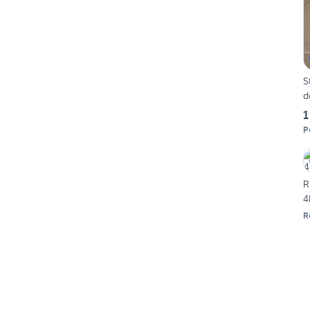
S
d
1
P
R
4
R