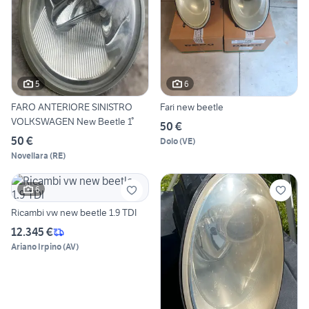
5
6
FARO ANTERIORE SINISTRO
Fari new beetle
VOLKSWAGEN New Beetle 1°
50 €
50 €
Dolo
(
VE
)
Novellara
(
RE
)
6
Ricambi vw new beetle 1.9 TDI
12.345 €
Ariano Irpino
(
AV
)