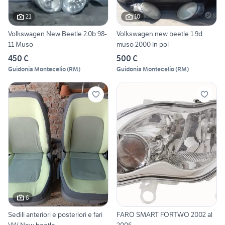
21
10
Volkswagen New Beetle 2.0b 98-
Volkswagen new beetle 1.9d
11 Muso
muso 2000 in poi
450 €
500 €
Guidonia Montecelio
(
RM
)
Guidonia Montecelio
(
RM
)
6
Sedili anteriori e posteriori e fari
FARO SMART FORTWO 2002 al