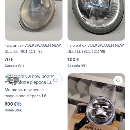
Faro ant sx VOLKSWAGEN NEW
Faro ant dx VOLKSWAGEN NEW
BEETLE (9C1, 1C1) '98
BEETLE (9C1, 1C1) '98
70 €
100 €
Cassola
(
VI
)
Cassola
(
VI
)
6
Motore vw new beetle
maggiolone d epoca 1.6
600 €
Roma
(
RM
)