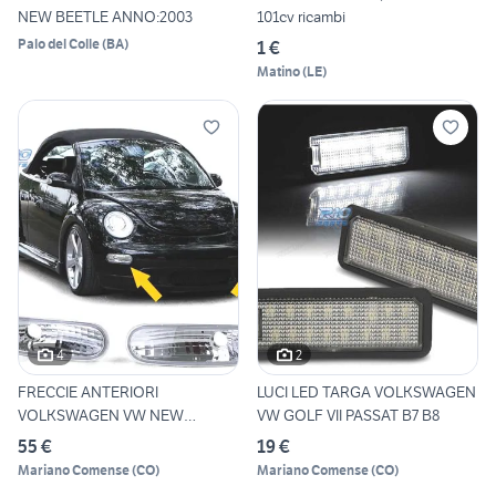
NEW BEETLE ANNO:2003
101cv ricambi
Palo del Colle
(
BA
)
1 €
Matino
(
LE
)
4
2
FRECCIE ANTERIORI
LUCI LED TARGA VOLKSWAGEN
VOLKSWAGEN VW NEW
VW GOLF VII PASSAT B7 B8
BEETLE 98-06 C
55 €
19 €
Mariano Comense
(
CO
)
Mariano Comense
(
CO
)