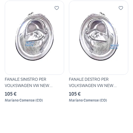
FANALE SINISTRO PER
FANALE DESTRO PER
VOLKSWAGEN VW NEW
VOLKSWAGEN VW NEW
BEETLE 98-05
BEETLE 98-05
105 €
105 €
Mariano Comense
(
CO
)
Mariano Comense
(
CO
)