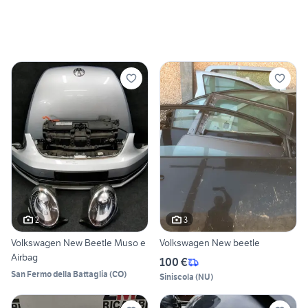
2
3
Volkswagen New Beetle Muso e
Volkswagen New beetle
Airbag
100 €
San Fermo della Battaglia
(
CO
)
Siniscola
(
NU
)