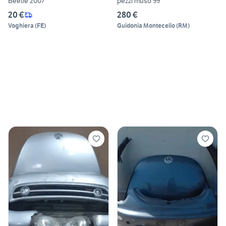
Beetle 2007
pezzi muso 99
20 €
280 €
Voghiera
(
FE
)
Guidonia Montecelio
(
RM
)