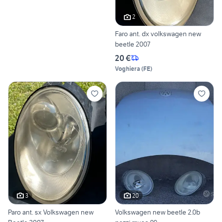
2
Faro ant. dx volkswagen new
beetle 2007
20 €
Voghiera
(
FE
)
3
20
Paro ant. sx Volkswagen new
Volkswagen new beetle 2.0b