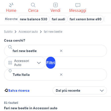
Home
Cerca
Vendi
Messaggi
new balance 530
fari audi
fari xenon bmw e90
far
Ricerche
Subito
Accessori auto
fari new beetle
Cosa cerchi?
Accessori
Filtri
Auto
Salva ricerca
Dal più recente
81 risultati
Fari new beetle in Accessori auto