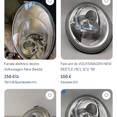
4
Fanale elettrico destro
Faro ant dx VOLKSWAGEN NEW
Volkswagen New Beetle
BEETLE (9C1, 1C1) '98
250 €
100 €
Torri di Quartesolo
(
VI
)
Cassola
(
VI
)