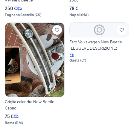
VW New beetle
2006
250 €
78 €
Fagnano Castello
(
CS
)
Napoli
(
NA
)
Faro Volkswagen New Beetle
(LEGGERE DESCRIZIONE)
Gaeta
(
LT
)
Griglia calandra New Beetle
Cabrio
75 €
Roma
(
RM
)