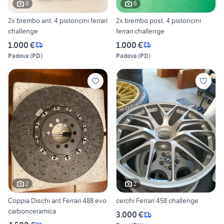
6
6
2x brembo ant. 4 pistoncini ferrari
2x brembo post. 4 pistoncini
challenge
ferrari challenge
1.000 €
1.000 €
Padova
(
PD
)
Padova
(
PD
)
2
2
Coppia Dischi ant Ferrari 488 evo
cerchi Ferrari 458 challenge
carbonceramica
3.000 €