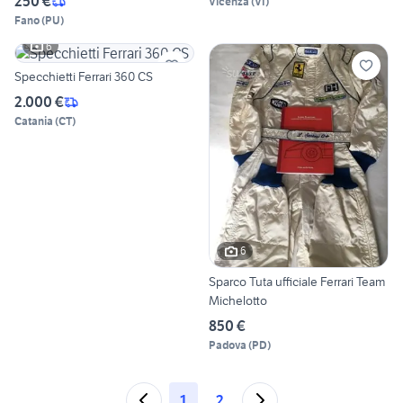
250 €
Vicenza
(
VI
)
Fano
(
PU
)
6
Specchietti Ferrari 360 CS
2.000 €
Catania
(
CT
)
6
Sparco Tuta ufficiale Ferrari Team
Michelotto
850 €
Padova
(
PD
)
1
2