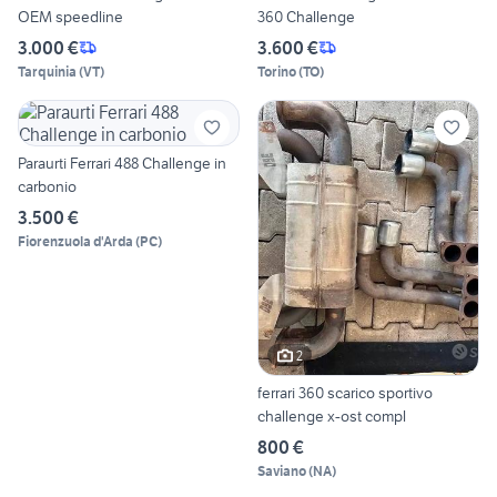
OEM speedline
360 Challenge
3.000 €
3.600 €
Tarquinia
(
VT
)
Torino
(
TO
)
Paraurti Ferrari 488 Challenge in
carbonio
3.500 €
Fiorenzuola d'Arda
(
PC
)
2
ferrari 360 scarico sportivo
challenge x-ost compl
800 €
Saviano
(
NA
)