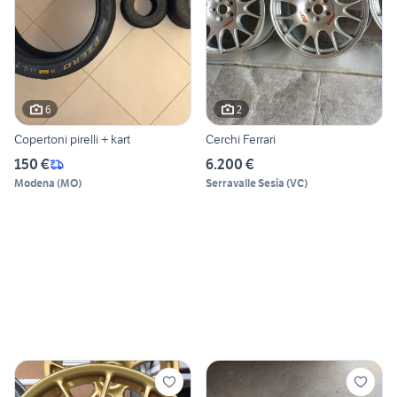
6
2
Copertoni pirelli + kart
Cerchi Ferrari
150 €
6.200 €
Modena
(
MO
)
Serravalle Sesia
(
VC
)