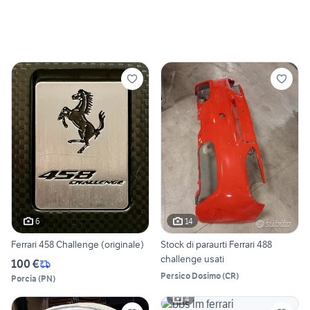
6
14
Ferrari 458 Challenge (originale)
Stock di paraurti Ferrari 488
challenge usati
100 €
Persico Dosimo
(
CR
)
Porcia
(
PN
)
4