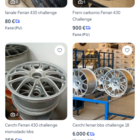
6
6
fanale Ferrari 430 challenge
Freni carbonio Ferrari 430
Challenge
80 €
900 €
Fano
(
PU
)
Fano
(
PU
)
4
Cerchi Ferrari 430 challenge
Cerchi ferrari bbs challenge 18
monodado bbs
6.000 €