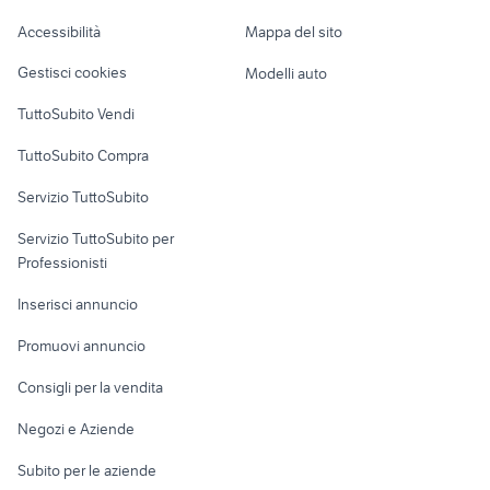
Romagna
Caravan e Camper
Accessibilità
Mappa del sito
Loft, mansarde e
Veicoli commerciali
altro
Gestisci cookies
Modelli auto
Case vacanza
TuttoSubito Vendi
Uffici e Locali
TuttoSubito Compra
commerciali
Servizio TuttoSubito
elettronica
per la casa e la
sports e hobby
Servizio TuttoSubito per
persona
Informatica
Animali
Professionisti
Arredamento e
Console e
Accessori per
Casalinghi
Inserisci annuncio
Videogiochi
animali
Elettrodomestici
Promuovi annuncio
Audio/Video
Musica e Film
Giardino e Fai da te
Consigli per la vendita
Fotografia
Libri e Riviste
Abbigliamento e
Negozi e Aziende
Telefonia
Strumenti Musicali
Accessori
Subito per le aziende
Sports
Tutto per i bambini