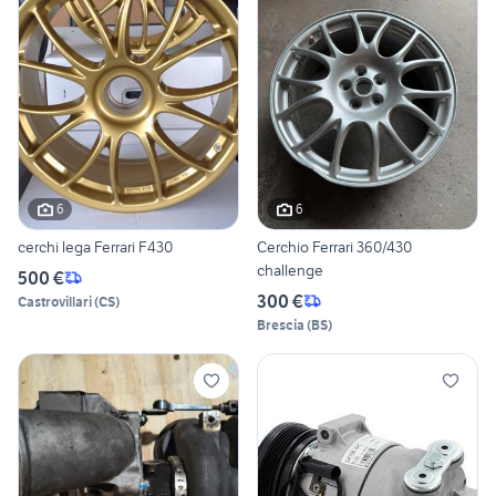
6
6
cerchi lega Ferrari F430
Cerchio Ferrari 360/430
challenge
500 €
300 €
Castrovillari
(
CS
)
Brescia
(
BS
)