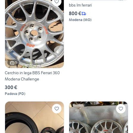
bbs lm ferrari
800 €
Modena
(
MO
)
5
Cerchio in lega BBS Ferrari 360
Modena Challenge
300 €
Padova
(
PD
)