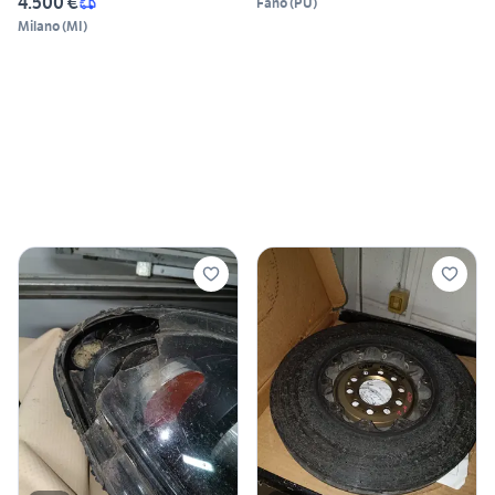
4.500 €
Fano
(
PU
)
Milano
(
MI
)