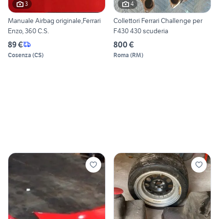
3
4
Manuale Airbag originale,Ferrari
Collettori Ferrari Challenge per
Enzo, 360 C.S.
F430 430 scuderia
89 €
800 €
Cosenza
(
CS
)
Roma
(
RM
)