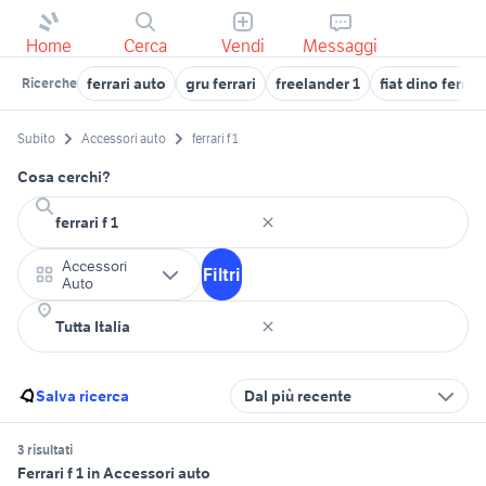
Home
Cerca
Vendi
Messaggi
ferrari auto
gru ferrari
freelander 1
fiat dino ferrar
Ricerche
Subito
Accessori auto
ferrari f 1
Cosa cerchi?
Accessori
Filtri
Auto
Salva ricerca
Dal più recente
3 risultati
Ferrari f 1 in Accessori auto