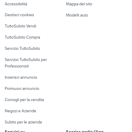
Accessibilità
Mappa del sito
Loft, mansarde e
Veicoli commerciali
altro
Gestisci cookies
Modelli auto
Case vacanza
TuttoSubito Vendi
Uffici e Locali
TuttoSubito Compra
commerciali
Servizio TuttoSubito
elettronica
per la casa e la
sports e hobby
Servizio TuttoSubito per
persona
Informatica
Animali
Professionisti
Arredamento e
Console e
Accessori per
Casalinghi
Inserisci annuncio
Videogiochi
animali
Elettrodomestici
Promuovi annuncio
Audio/Video
Musica e Film
Giardino e Fai da te
Consigli per la vendita
Fotografia
Libri e Riviste
Abbigliamento e
Negozi e Aziende
Telefonia
Strumenti Musicali
Accessori
Subito per le aziende
Sports
Tutto per i bambini
Seguici su
Scarica gratis l'App