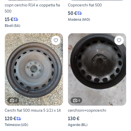
copri cerchio R14 e coppetta fia
Copricerchi fiat 500
500
50 €
15 €
Modena
(
MO
)
Eboli
(
SA
)
4
4
Cerchi fiat 500 misura 5 1/2J x 14
cerchioni+copricerchi
120 €
130 €
Tolmezzo
(
UD
)
Agordo
(
BL
)