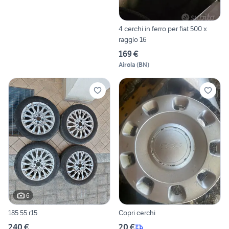
4 cerchi in ferro per fiat 500 x
raggio 16
169 €
Airola
(
BN
)
6
185 55 r15
Copri cerchi
240 €
20 €