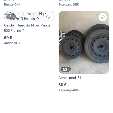
Busca
(
CN
)
Scansano
(
GR
)
7
Cerchi in ferro da 14 per Panda
500 Fiorino Y
60 €
Andria
(
BT
)
5
Cerchi mod. 6J
80 €
Pedrengo
(
BG
)