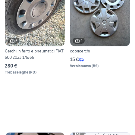
6
2
Cerchi in ferro e pneumatici FIAT
copricerchi
500 2023 175/65
15 €
280 €
Verolanuova
(
BS
)
Trebaseleghe
(
PD
)
4