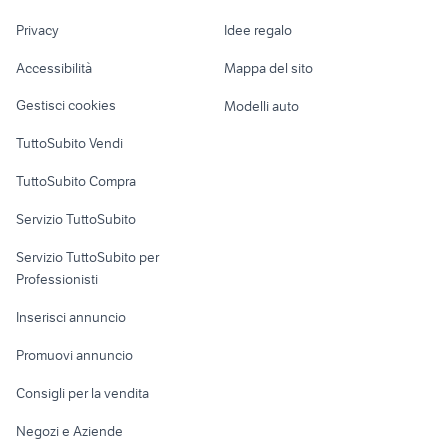
Nautica
lavoro
hyundai monfalcone
auto suzuki ignis Valle D Aosta
Privacy
Idee regalo
Garage e box
Caravan e Camper
Accessibilità
Mappa del sito
Loft, mansarde e
Veicoli commerciali
altro
Gestisci cookies
Modelli auto
Case vacanza
TuttoSubito Vendi
Uffici e Locali
TuttoSubito Compra
commerciali
Servizio TuttoSubito
elettronica
per la casa e la
sports e hobby
Servizio TuttoSubito per
persona
Informatica
Animali
Professionisti
Arredamento e
Console e
Accessori per
Casalinghi
Inserisci annuncio
Videogiochi
animali
Elettrodomestici
Promuovi annuncio
Audio/Video
Musica e Film
Giardino e Fai da te
Consigli per la vendita
Fotografia
Libri e Riviste
Abbigliamento e
Negozi e Aziende
Telefonia
Strumenti Musicali
Accessori