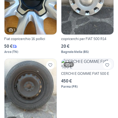
3
Fiat copricerchio 16 pollici
copricerchi per FIAT 500 R14
50 €
20 €
Arco
(
TN
)
Bagnolo Mella
(
BS
)
6
CERCHI E GOMME FIAT 500 E
450 €
Parma
(
PR
)