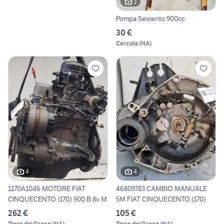
3
Pompa Seicento 900cc
30 €
Cercola
(
NA
)
4
4
1170A1046 MOTORE FIAT
46809783 CAMBIO MANUALE
CINQUECENTO (170) 900 B 8v M
5M FIAT CINQUECENTO (170)
262 €
105 €
Torre del Greco
(
NA
)
Torre del Greco
(
NA
)