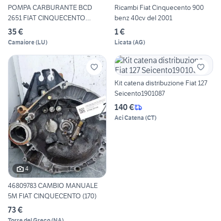
POMPA CARBURANTE BCD
Ricambi Fiat Cinquecento 900
2651 FIAT CINQUECENTO
benz 40cv del 2001
MOTORE
35 €
1 €
Camaiore
(
LU
)
Licata
(
AG
)
Kit catena distribuzione Fiat 127
Seicento1901087
140 €
Aci Catena
(
CT
)
4
46809783 CAMBIO MANUALE
5M FIAT CINQUECENTO (170)
73 €
Torre del Greco
(
NA
)