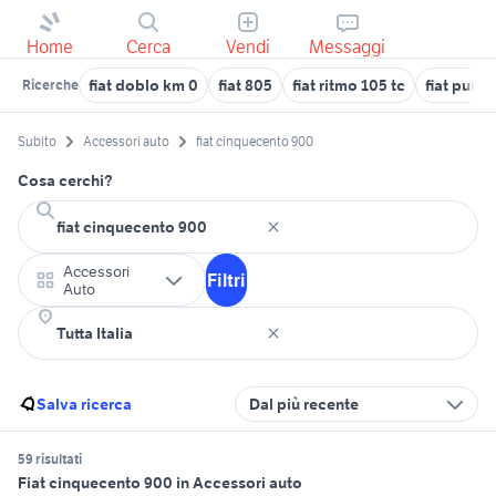
Home
Cerca
Vendi
Messaggi
fiat doblo km 0
fiat 805
fiat ritmo 105 tc
fiat punt
Ricerche
Subito
Accessori auto
fiat cinquecento 900
Cosa cerchi?
Accessori
Filtri
Auto
Salva ricerca
Dal più recente
59 risultati
Fiat cinquecento 900 in Accessori auto