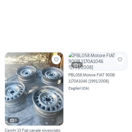
5
PBL058 Motore FIAT 900B
1170A1046 [1991/2008]
Cagliari
(
CA
)
6
Cerchi 13 Fiat canale rovesciato