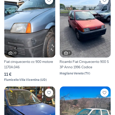
20
7
Fiat cinquecento cc 900 motore
Ricambi Fiat Cinquecento 900 S
1170A.046
3P Anno 1996 Codice
Mogliano Veneto
(
TV
)
11 €
Fiumicello Villa Vicentina
(
UD
)