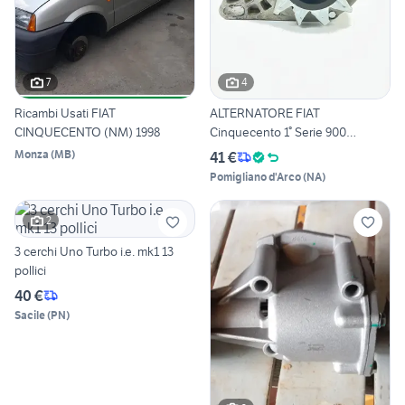
7
4
Ricambi Usati FIAT
ALTERNATORE FIAT
CINQUECENTO (NM) 1998
Cinquecento 1° Serie 900
Benzina
Monza
(
MB
)
41 €
Pomigliano d'Arco
(
NA
)
2
3 cerchi Uno Turbo i.e. mk1 13
pollici
40 €
Sacile
(
PN
)