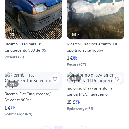
3
6
Ricambi usati per Fiat
Ricambi Fiat cinquecento 900
Cinquecento 900 del 95
Sporting suite hobby
Vicenza
(
VI
)
1 €
Pedara
(
CT
)
3
2
motorino di avviamento fiat
Ricambi Fiat Cinquecento/
panda 141/cinquecento
Seicento 900cc
15 €
1 €
Spilimbergo
(
PN
)
Spilimbergo
(
PN
)