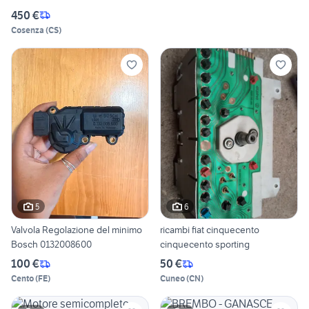
450 €
Cosenza
(
CS
)
5
6
Valvola Regolazione del minimo
ricambi fiat cinquecento
Bosch 0132008600
cinquecento sporting
100 €
50 €
Cento
(
FE
)
Cuneo
(
CN
)