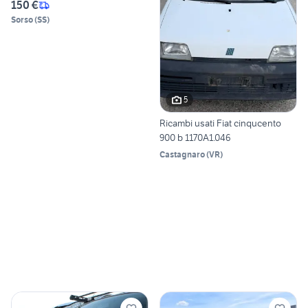
150 €
Sorso
(
SS
)
5
Ricambi usati Fiat cinqucento
900 b 1170A1.046
Castagnaro
(
VR
)