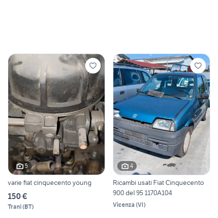
5
4
varie fiat cinquecento young
Ricambi usati Fiat Cinquecento
900 del 95 1170A104
150 €
Vicenza
(
VI
)
Trani
(
BT
)