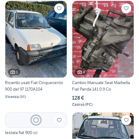
3
4
Ricambi usati Fiat Cinquecento
Cambio Manuale Seat Marbella
900 del 97 1170A104
Fiat Panda 141 0.9 Co
Vicenza
(
VI
)
128 €
Caorso
(
PC
)
testata fiat 900 cc