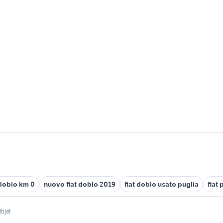
 doblo km 0
nuovo fiat doblo 2019
fiat doblo usato puglia
fiat
tijet