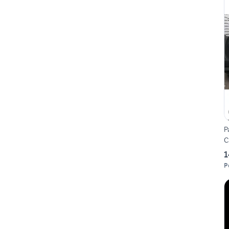
P
C
1
P