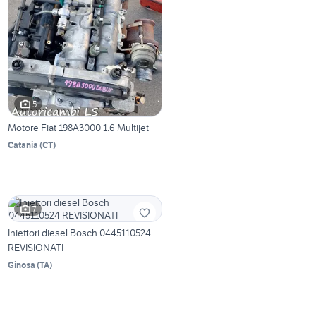
5
Motore Fiat 198A3000 1.6 Multijet
Catania
(
CT
)
7
Iniettori diesel Bosch 0445110524
REVISIONATI
Ginosa
(
TA
)