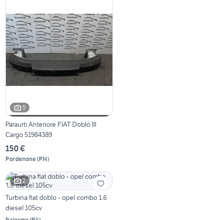
5
Paraurti Anteriore FIAT Doblò III
Cargo 51984389
150 €
Pordenone
(
PN
)
2
Turbina fiat doblo - opel combo 1.6
diesel 105cv
Palermo
(
PA
)