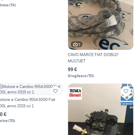
inosa
(
TA
)
5
CAVO MARCE FIAT DOBLO'
MULTIJET
99 €
Grugliasco
(
TO
)
otore e Cambio 955A3000 Fiat
00L anno 2015 cc 1.
0 €
orino
(
TO
)