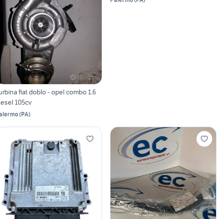
urbina fiat doblo - opel combo 1.6
iesel 105cv
alermo
(
PA
)