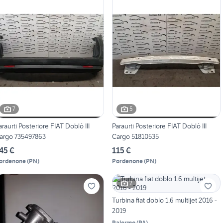
7
5
araurti Posteriore FIAT Doblò III
Paraurti Posteriore FIAT Doblò III
argo 735497863
Cargo 51810535
45 €
115 €
ordenone
(
PN
)
Pordenone
(
PN
)
2
Turbina fiat doblo 1.6 multijet 2016 -
2019
Palermo
(
PA
)