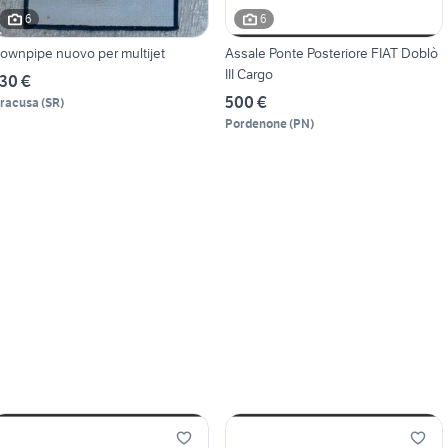
6
6
ownpipe nuovo per multijet
Assale Ponte Posteriore FIAT Doblò
III Cargo
30 €
500 €
iracusa
(
SR
)
Pordenone
(
PN
)