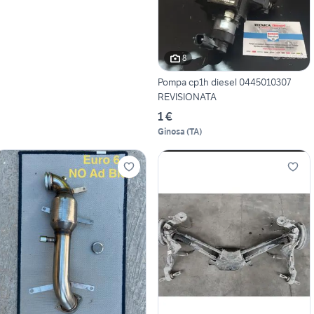
8
Pompa cp1h diesel 0445010307
REVISIONATA
1 €
Ginosa
(
TA
)