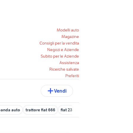
Modelli auto
Magazine
Consigli per la vendita
Negozi e Aziende
Subito per le Aziende
Assistenza
Ricerche salvate
Preferiti
Vendi
 panda auto
trattore fiat 666
fiat 238 auto
ricambi fiat doblo
f