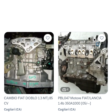
4
CAMBIO FIAT DOBLO 1.3 MTj 85
PBL047 Motore FIAT/LANCIA
CV
1.4b 350A1000 [05/--]
Cagliari
(
CA
)
Cagliari
(
CA
)