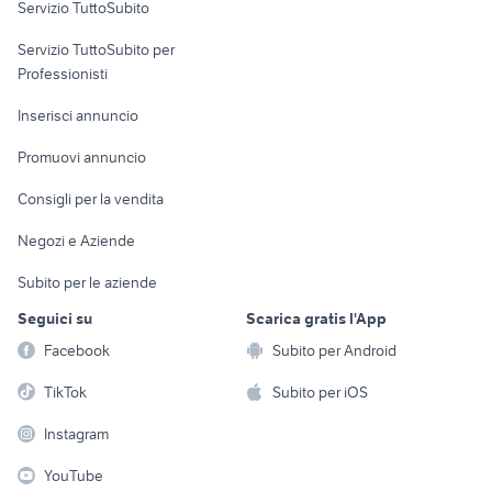
Servizio TuttoSubito
elettronica
per la casa e la
sports e hobby
Servizio TuttoSubito per
persona
Informatica
Animali
Professionisti
Arredamento e
Console e
Accessori per
Casalinghi
Inserisci annuncio
Videogiochi
animali
Elettrodomestici
Promuovi annuncio
Audio/Video
Musica e Film
Giardino e Fai da te
Consigli per la vendita
Fotografia
Libri e Riviste
Abbigliamento e
Negozi e Aziende
Telefonia
Strumenti Musicali
Accessori
Subito per le aziende
Sports
Tutto per i bambini
Seguici su
Scarica gratis l'App
Biciclette
Facebook
Subito per Android
Collezionismo
TikTok
Subito per iOS
Instagram
YouTube