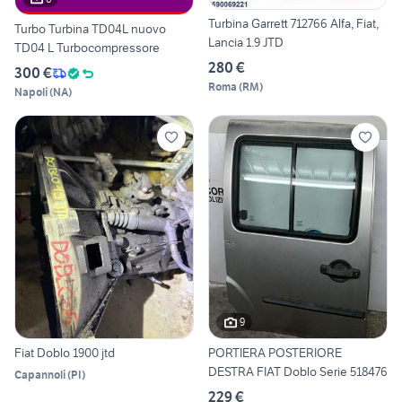
Turbina Garrett 712766 Alfa, Fiat,
Turbo Turbina TD04L nuovo
Lancia 1.9 JTD
TD04 L Turbocompressore
280 €
300 €
Roma
(
RM
)
Napoli
(
NA
)
9
Fiat Doblo 1900 jtd
PORTIERA POSTERIORE
DESTRA FIAT Doblo Serie 518476
Capannoli
(
PI
)
229 €