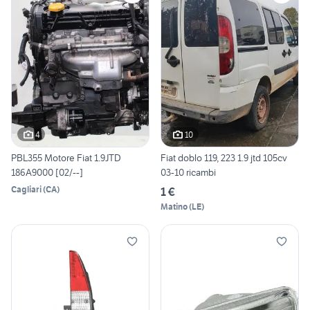
4
10
PBL355 Motore Fiat 1.9JTD
Fiat doblo 119, 223 1.9 jtd 105cv
186A9000 [02/--]
03-10 ricambi
Cagliari
(
CA
)
1 €
Matino
(
LE
)