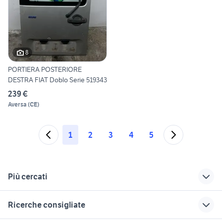
8
PORTIERA POSTERIORE
DESTRA FIAT Doblo Serie 519343
239 €
Aversa
(
CE
)
1
2
3
4
5
Più cercati
Correlati
Richerche simili
Suggerimenti
Ricerche consigliate
fiat 500l Sicilia
fiat croma 2005 auto
auto cabrio