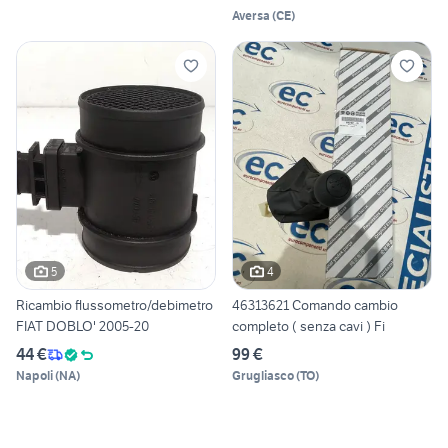
Aversa
(
CE
)
5
4
Ricambio flussometro/debimetro
46313621 Comando cambio
FIAT DOBLO' 2005-20
completo ( senza cavi ) Fi
44 €
99 €
Napoli
(
NA
)
Grugliasco
(
TO
)