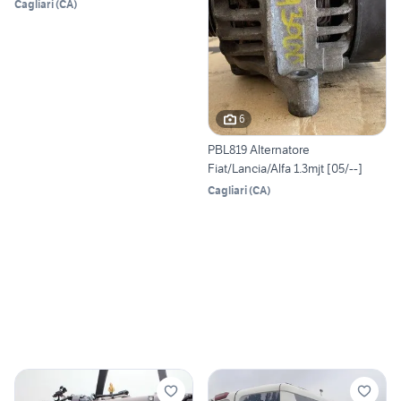
Cagliari
(
CA
)
6
PBL819 Alternatore
Fiat/Lancia/Alfa 1.3mjt [05/--]
Cagliari
(
CA
)