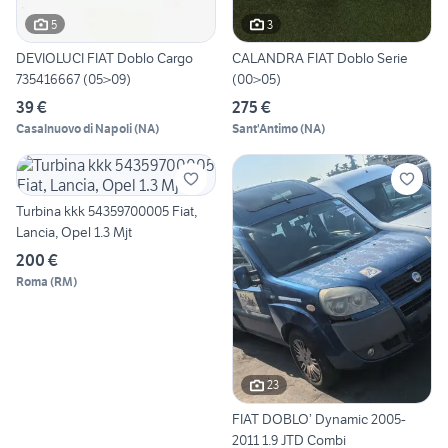
5
3
DEVIOLUCI FIAT Doblo Cargo
CALANDRA FIAT Doblo Serie
735416667 (05>09)
(00>05)
39 €
275 €
Casalnuovo di Napoli
(
NA
)
Sant'Antimo
(
NA
)
Turbina kkk 54359700005 Fiat,
Lancia, Opel 1.3 Mjt
200 €
Roma
(
RM
)
23
FIAT DOBLO’ Dynamic 2005-
2011 1.9 JTD Combi