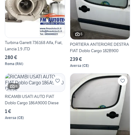
6
Turbina Garrett 736168 Alfa, Fiat,
PORTIERA ANTERIORE DESTRA
Lancia 1.9 JTD
FIAT Doblo Cargo 182B900
280 €
239 €
Roma
(
RM
)
Aversa
(
CE
)
6
RICAMBI USATI AUTO FIAT
Doblo Cargo 186A9000 Diese
1 €
Aversa
(
CE
)