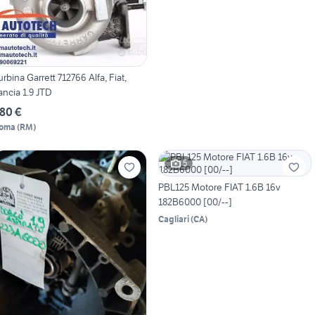
urbina Garrett 712766 Alfa, Fiat,
ancia 1.9 JTD
80 €
oma
(
RM
)
5
PBL125 Motore FIAT 1.6B 16v
182B6000 [00/--]
Cagliari
(
CA
)