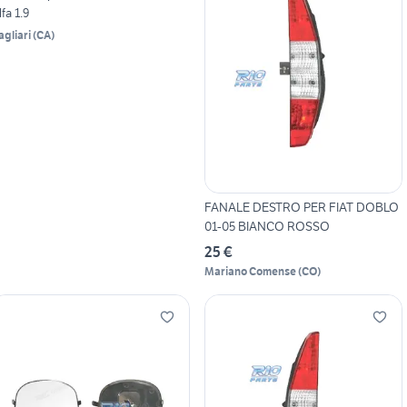
lfa 1.9
agliari
(
CA
)
FANALE DESTRO PER FIAT DOBLO
01-05 BIANCO ROSSO
25 €
Mariano Comense
(
CO
)