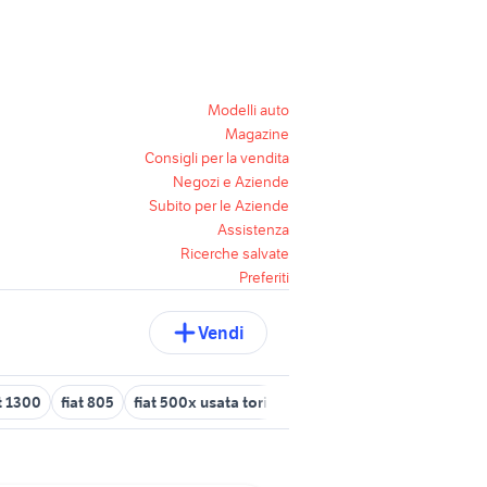
Modelli auto
Magazine
Consigli per la vendita
Negozi e Aziende
Subito per le Aziende
Assistenza
Ricerche salvate
Preferiti
Vendi
at 1300
fiat 805
fiat 500x usata torino
fiat uno Roma provincia