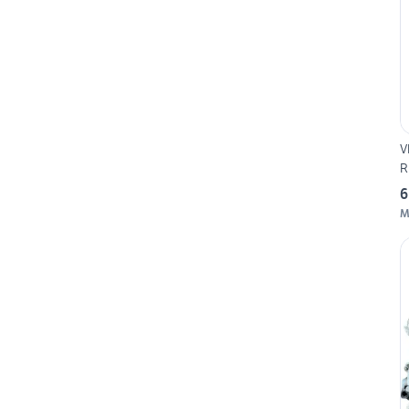
V
R
6
M