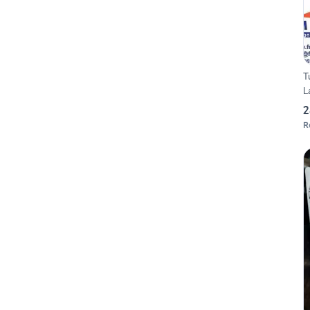
T
L
2
R