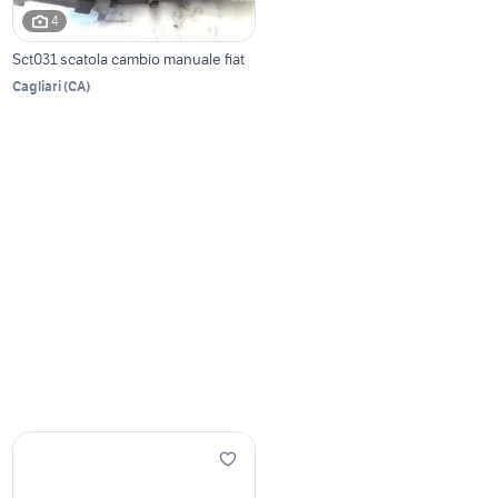
4
Sct031 scatola cambio manuale fiat
Cagliari
(
CA
)