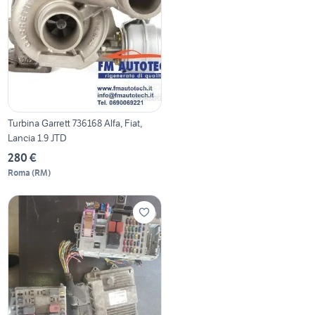
Turbina Garrett 736168 Alfa, Fiat,
Lancia 1.9 JTD
280 €
Roma
(
RM
)