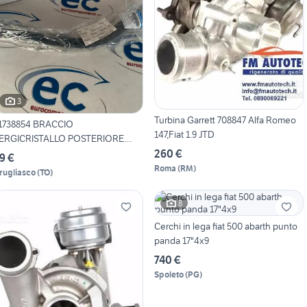
3
Turbina Garrett 708847 Alfa Romeo
1738854 BRACCIO
147,Fiat 1.9 JTD
ERGICRISTALLO POSTERIORE
260 €
OBLO
9 €
Roma
(
RM
)
rugliasco
(
TO
)
8
Cerchi in lega fiat 500 abarth punto
panda 17"4x9
740 €
Spoleto
(
PG
)