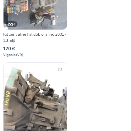
4
Kit centraline fiat doblo' anno 2001 -
1.3 mljt
120 €
Vigasio
(
VR
)