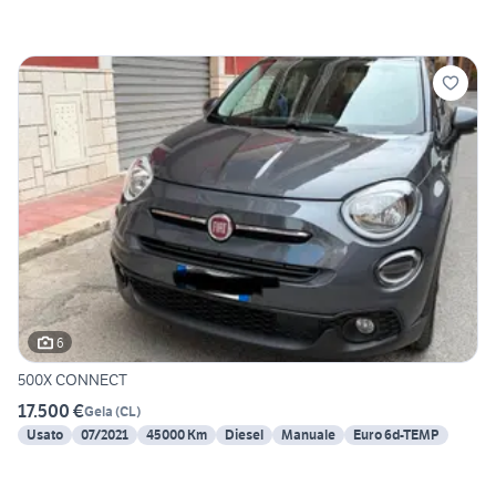
6
500X CONNECT
17.500 €
Gela
(
CL
)
Usato
07/2021
45000 Km
Diesel
Manuale
Euro 6d-TEMP