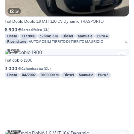
19
Fiat Doblo Doblò 1.9 MJT 120 CV Dynamic TRASPORTO
8.900 €
Serradifalco
(
CL
)
Usato
11/2006
178841 Km
Diesel
Manuale
Euro 4
Rivenditore
AUTOMOBILI TIRRITO DI TIRRITO MAURIZIO
4
Fiat doblo 1900
3.000 €
Caltanissetta
(
CL
)
Usato
04/2002
260000 Km
Diesel
Manuale
Euro 3
11