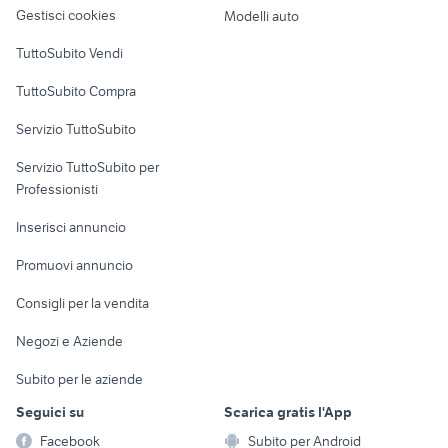
altro
Gestisci cookies
Modelli auto
Case vacanza
TuttoSubito Vendi
Uffici e Locali
TuttoSubito Compra
commerciali
Servizio TuttoSubito
elettronica
per la casa e la
sports e hobby
Servizio TuttoSubito per
persona
Informatica
Animali
Professionisti
Arredamento e
Console e
Accessori per
Casalinghi
Inserisci annuncio
Videogiochi
animali
Elettrodomestici
Promuovi annuncio
Audio/Video
Musica e Film
Giardino e Fai da te
Consigli per la vendita
Fotografia
Libri e Riviste
Abbigliamento e
Negozi e Aziende
Telefonia
Strumenti Musicali
Accessori
Subito per le aziende
Sports
Tutto per i bambini
Seguici su
Scarica gratis l'App
Biciclette
Facebook
Subito per Android