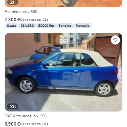
6
Fiat personal 4 650
2.300 €
Caltanissetta
(
CL
)
Usato
01/1980
50000 Km
Benzina
Manuale
6
FIAT Altro modello - 1996
6.500 €
Caltanissetta
(
CL
)