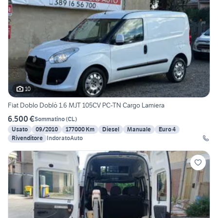
10
Fiat Doblo Doblò 1.6 MJT 105CV PC-TN Cargo Lamiera
6.500 €
Sommatino
(
CL
)
Usato
09/2010
177000 Km
Diesel
Manuale
Euro 4
Rivenditore
IndoratoAuto