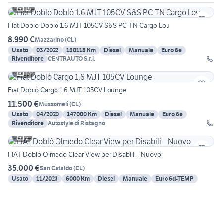
15
Fiat Doblo Doblò 1.6 MJT 105CV S&S PC-TN Cargo Lou
8.990 €
Mazzarino
(
CL
)
Usato
03/2022
150118 Km
Diesel
Manuale
Euro 6e
Rivenditore
CENTRAUTO S.r.l.
13
Fiat Doblò Cargo 1.6 MJT 105CV Lounge
11.500 €
Mussomeli
(
CL
)
Usato
04/2020
147000 Km
Diesel
Manuale
Euro 6e
Rivenditore
Autostyle di Ristagno
5
FIAT Doblò Olmedo Clear View per Disabili – Nuovo
35.000 €
San Cataldo
(
CL
)
Usato
11/2023
6000 Km
Diesel
Manuale
Euro 6d-TEMP