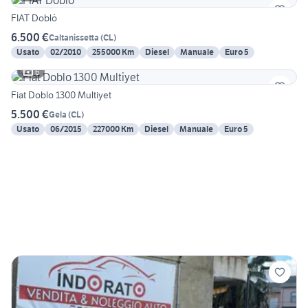
FIAT Doblò
6.500 €
Caltanissetta
(
CL
)
Usato
02/2010
255000 Km
Diesel
Manuale
Euro 5
6
Fiat Doblo 1300 Multiyet
5.500 €
Gela
(
CL
)
Usato
06/2015
227000 Km
Diesel
Manuale
Euro 5