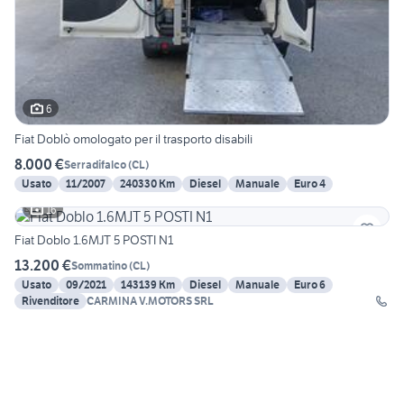
6
Fiat Doblò omologato per il trasporto disabili
8.000 €
Serradifalco
(
CL
)
Usato
11/2007
240330 Km
Diesel
Manuale
Euro 4
16
Fiat Doblo 1.6MJT 5 POSTI N1
13.200 €
Sommatino
(
CL
)
Usato
09/2021
143139 Km
Diesel
Manuale
Euro 6
Rivenditore
CARMINA V.MOTORS SRL