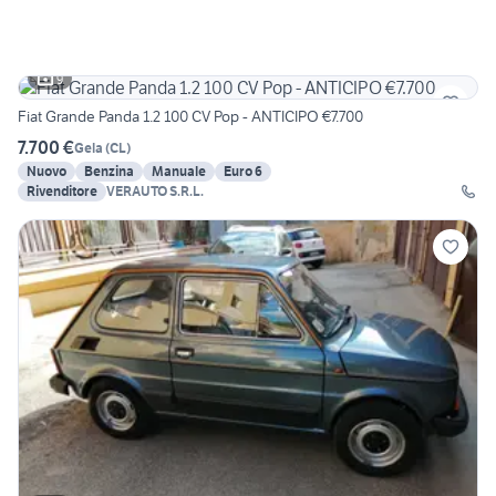
9
Fiat Grande Panda 1.2 100 CV Pop - ANTICIPO €7.700
7.700 €
Gela
(
CL
)
Nuovo
Benzina
Manuale
Euro 6
Rivenditore
VERAUTO S.R.L.