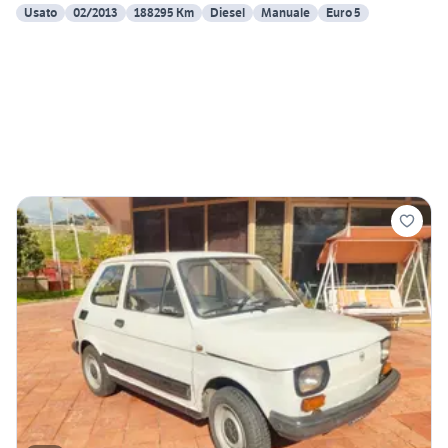
Usato
02/2013
188295 Km
Diesel
Manuale
Euro 5