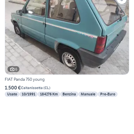
6
FIAT Panda 750 young
1.500 €
Caltanissetta
(
CL
)
Usato
10/1991
184276 Km
Benzina
Manuale
Pre-Euro