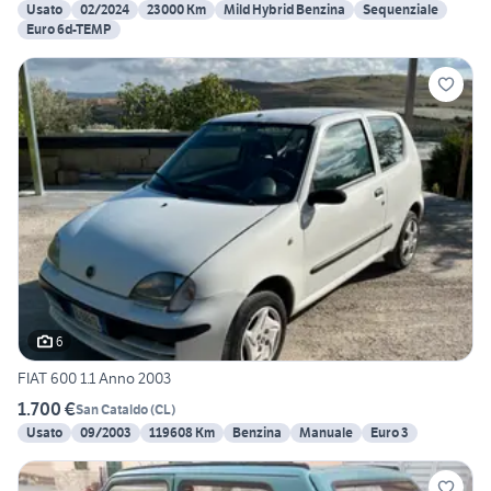
Usato
02/2024
23000 Km
Mild Hybrid Benzina
Sequenziale
Euro 6d-TEMP
6
FIAT 600 1.1 Anno 2003
1.700 €
San Cataldo
(
CL
)
Usato
09/2003
119608 Km
Benzina
Manuale
Euro 3