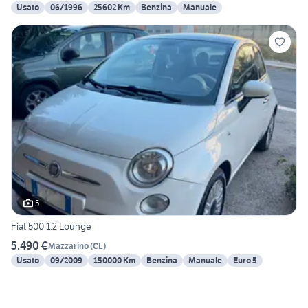
Usato
06/1996
25602 Km
Benzina
Manuale
5
Fiat 500 1.2 Lounge
5.490 €
Mazzarino
(
CL
)
Usato
09/2009
150000 Km
Benzina
Manuale
Euro 5