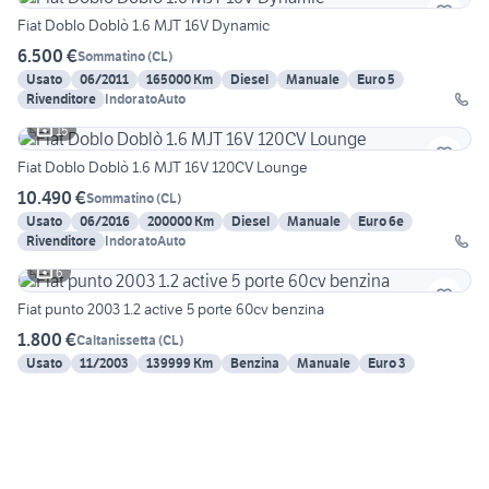
Fiat Doblo Doblò 1.6 MJT 16V Dynamic
6.500 €
Sommatino
(
CL
)
Usato
06/2011
165000 Km
Diesel
Manuale
Euro 5
Rivenditore
IndoratoAuto
15
Fiat Doblo Doblò 1.6 MJT 16V 120CV Lounge
10.490 €
Sommatino
(
CL
)
Usato
06/2016
200000 Km
Diesel
Manuale
Euro 6e
Rivenditore
IndoratoAuto
6
Fiat punto 2003 1.2 active 5 porte 60cv benzina
1.800 €
Caltanissetta
(
CL
)
Usato
11/2003
139999 Km
Benzina
Manuale
Euro 3