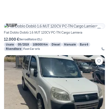
12
Fiat Doblo Doblò 1.6 MJT 120CV PC-TN Cargo Lamiera
12.000 €
Serradifalco
(
CL
)
Usato
05/2019
108000 Km
Diesel
Manuale
Euro 6
Rivenditore
Fast Car srls