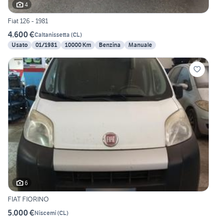
4
Fiat 126 - 1981
4.600 €
Caltanissetta
(
CL
)
Usato
01/1981
10000 Km
Benzina
Manuale
6
FIAT FIORINO
5.000 €
Niscemi
(
CL
)