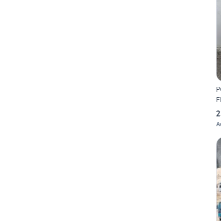
P
F
2
A