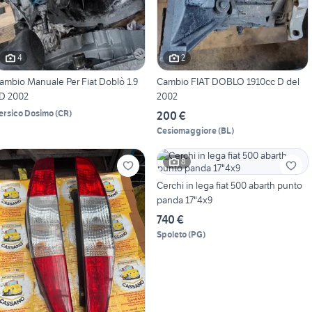
4
2
ambio Manuale Per Fiat Doblò 1.9
Cambio FIAT DOBLO 1910cc D del
D 2002
2002
ersico Dosimo
(
CR
)
200 €
Cesiomaggiore
(
BL
)
8
Cerchi in lega fiat 500 abarth punto
panda 17"4x9
740 €
Spoleto
(
PG
)