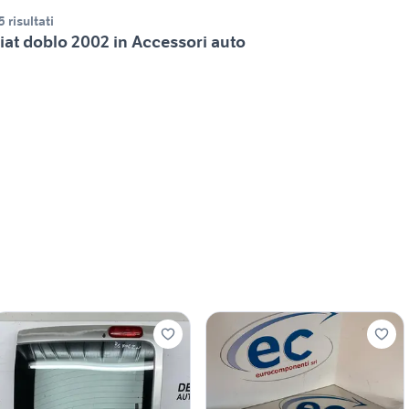
5 risultati
iat doblo 2002 in Accessori auto