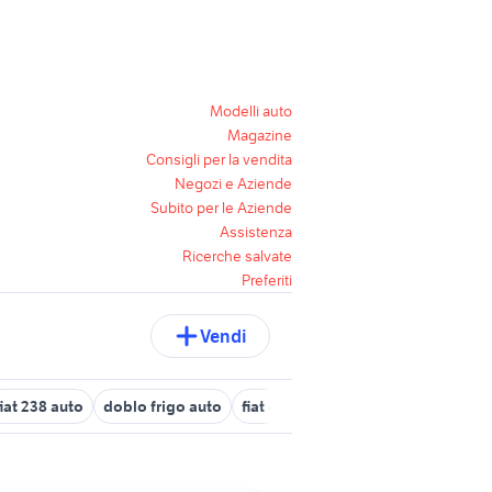
Modelli auto
Magazine
Consigli per la vendita
Negozi e Aziende
Subito per le Aziende
Assistenza
Ricerche salvate
Preferiti
Vendi
fiat 238 auto
doblo frigo auto
fiat doblo km 0
bmw 2002 turbo