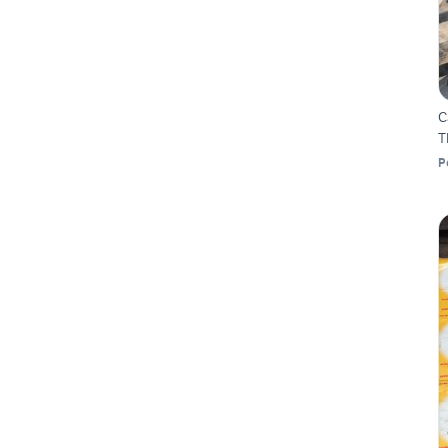
C
T
P