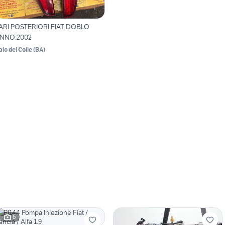
ARI POSTERIORI FIAT DOBLO
NNO:2002
alo del Colle
(
BA
)
6