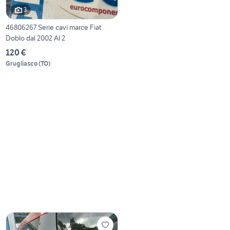
3
46806267 Serie cavi marce Fiat
Doblo dal 2002 Al 2
120 €
Grugliasco
(
TO
)