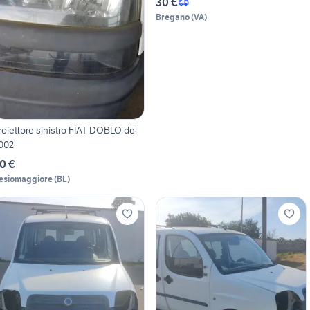
30 €
Bregano
(
VA
)
roiettore sinistro FIAT DOBLO del
002
0 €
esiomaggiore
(
BL
)