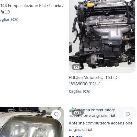
I144 Pompa Iniezione Fiat / Lancia /
lfa 1.9
agliari
(
CA
)
4
PBL355 Motore Fiat 1.9JTD
186A9000 [02/--]
Cagliari
(
CA
)
2
Antenna commutatore accensione
originale Fiat