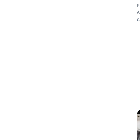
P
A
C