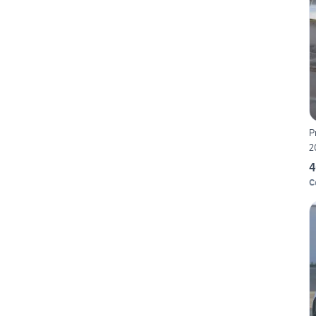
P
2
4
C