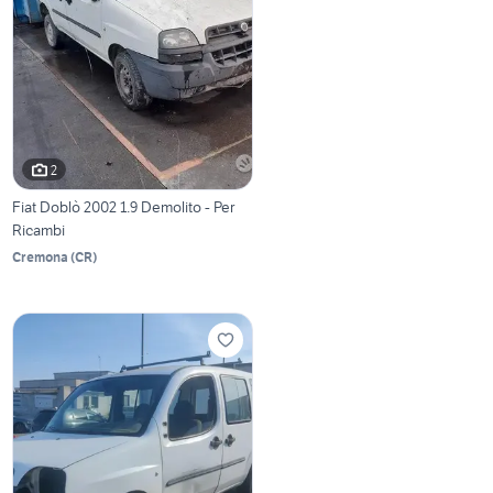
2
Fiat Doblò 2002 1.9 Demolito - Per
Ricambi
Cremona
(
CR
)