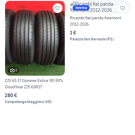
Vetrina
Ricambi fiat panda-freemont
2012-2026
1 €
Palazzo San Gervasio
(
PZ
)
6
225 65 17 Gomme Estive 90-99%
GoodYear 225 65R17
280 €
Campolongo Maggiore
(
VE
)