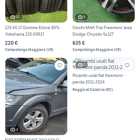
10
6
225 65 17 Gomme Estive 80%
Cerchi MAK Fiat Freemont Jeep
Yokohama 225 65R17
Dodge Chrysler 5x127
220 €
635 €
Campolongo Maggiore
(
VE
)
Campolongo Maggiore
(
VE
)
2
Ricambi usati fiat freemont-
panda 2011-2024
Reggio di Calabria
(
RC
)
4