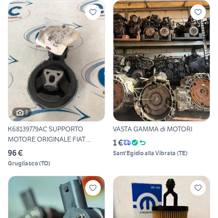
3
K68139779AC SUPPORTO
VASTA GAMMA di MOTORI
MOTORE ORIGINALE FIAT
1 €
FREEMON
96 €
Sant'Egidio alla Vibrata
(
TE
)
Grugliasco
(
TO
)