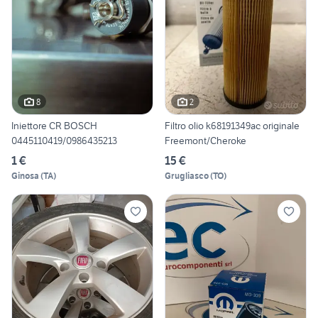
8
2
Iniettore CR BOSCH
Filtro olio k68191349ac originale
0445110419/0986435213
Freemont/Cheroke
1 €
15 €
Ginosa
(
TA
)
Grugliasco
(
TO
)