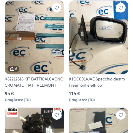
6
K82212818 KIT BATTICALCAGNO
K1GC001AJAE Specchio destro
CROMATO FIAT FREEMONT
Freemont elettrico
95 €
115 €
Grugliasco
(
TO
)
Grugliasco
(
TO
)