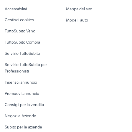
Caravan e Camper
Accessibilità
Mappa del sito
Loft, mansarde e
Veicoli commerciali
altro
Gestisci cookies
Modelli auto
Case vacanza
TuttoSubito Vendi
Uffici e Locali
TuttoSubito Compra
commerciali
Servizio TuttoSubito
elettronica
per la casa e la
sports e hobby
Servizio TuttoSubito per
persona
Informatica
Animali
Professionisti
Arredamento e
Console e
Accessori per
Casalinghi
Inserisci annuncio
Videogiochi
animali
Elettrodomestici
Promuovi annuncio
Audio/Video
Musica e Film
Giardino e Fai da te
Consigli per la vendita
Fotografia
Libri e Riviste
Abbigliamento e
Negozi e Aziende
Telefonia
Strumenti Musicali
Accessori
Subito per le aziende
Sports
Tutto per i bambini