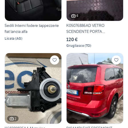
4
Sedili Interni fodere tappezzerie
K05076886AD VETRO
fiat lancia alfa
SCENDENTE PORTA
ANTERIORE DESTRA
Licata
(
AG
)
120 €
Grugliasco
(
TO
)
2