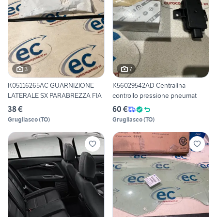
3
7
K05116265AC GUARNIZIONE
K56029542AD Centralina
LATERALE SX PARABREZZA FIA
controllo pressione pneumat
38 €
60 €
Grugliasco
(
TO
)
Grugliasco
(
TO
)