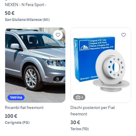
NEXEN - N Fera Sport -
50 €
San Giuliano Milanese
(
MI
)
4
Vetrina
Ricambi fiat freemont
Dischi posteriori per Fiat
freemont
100 €
30 €
Cerignola
(
FG
)
Torino
(
TO
)