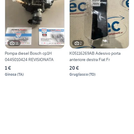
11
2
Pompa diesel Bosch cp1H
K05116269AB Adesivo porta
0445010424 REVISIONATA
anteriore destra Fiat Fr
1 €
20 €
Ginosa
(
TA
)
Grugliasco
(
TO
)