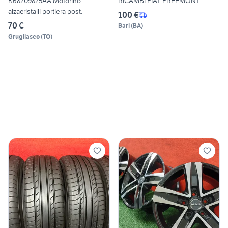
K68209825AA Motorino
RICAMBI FIAT FREEMONT
alzacristalli portiera post.
100 €
70 €
Bari
(
BA
)
Grugliasco
(
TO
)