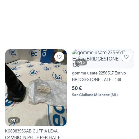
5
gomme usate 2256517 Estivo
BRIDGESTONE - ALE - 138
50 €
San Giuliano Milanese
(
MI
)
4
K68083936AB CUFFIA LEVA
CAMBIO IN PELLE PER FIAT F