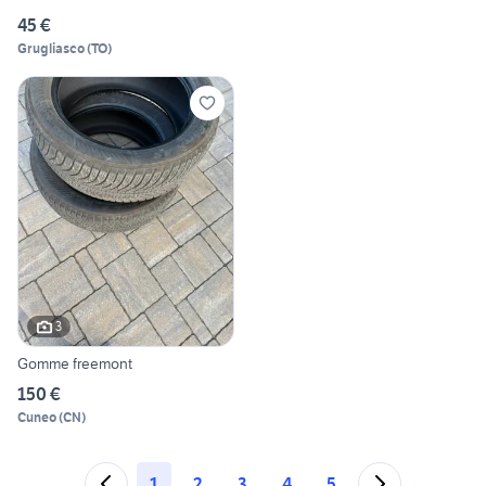
45 €
Grugliasco
(
TO
)
3
Gomme freemont
150 €
Cuneo
(
CN
)
1
2
3
4
5