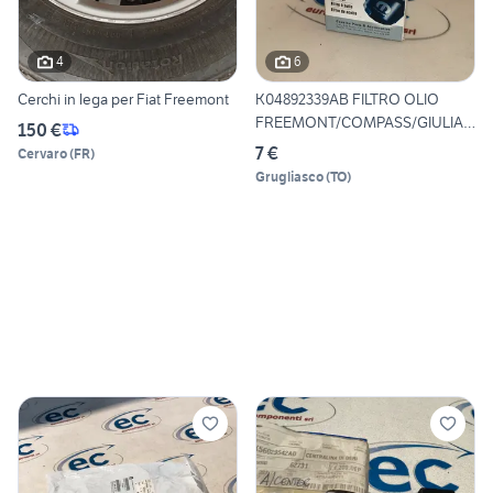
4
6
Cerchi in lega per Fiat Freemont
K04892339AB FILTRO OLIO
FREEMONT/COMPASS/GIULIA/
150 €
ST
7 €
Cervaro
(
FR
)
Grugliasco
(
TO
)