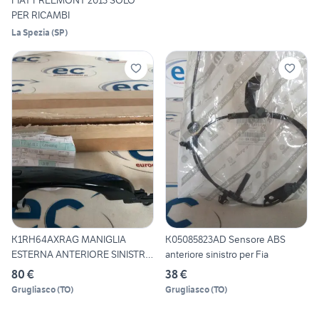
FIAT FREEMONT 2013 SOLO
PER RICAMBI
La Spezia
(
SP
)
K1RH64AXRAG MANIGLIA
K05085823AD Sensore ABS
ESTERNA ANTERIORE SINISTRA
anteriore sinistro per Fia
FR
80 €
38 €
Grugliasco
(
TO
)
Grugliasco
(
TO
)