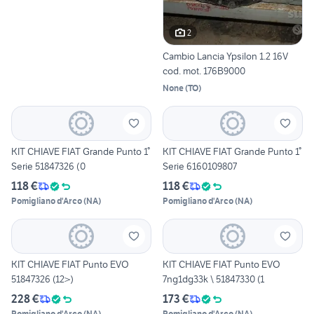
2
Cambio Lancia Ypsilon 1.2 16V
cod. mot. 176B9000
None
(
TO
)
KIT CHIAVE FIAT Grande Punto 1°
KIT CHIAVE FIAT Grande Punto 1°
Serie 51847326 (0
Serie 6160109807
118 €
118 €
Pomigliano d'Arco
(
NA
)
Pomigliano d'Arco
(
NA
)
KIT CHIAVE FIAT Punto EVO
KIT CHIAVE FIAT Punto EVO
51847326 (12>)
7ng1dg33k \ 51847330 (1
228 €
173 €
Pomigliano d'Arco
(
NA
)
Pomigliano d'Arco
(
NA
)