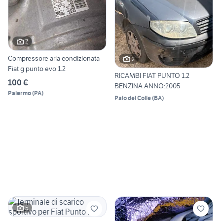
2
Compressore aria condizionata
2
Fiat g punto evo 1.2
RICAMBI FIAT PUNTO 1.2
100 €
BENZINA ANNO:2005
Palermo
(
PA
)
Palo del Colle
(
BA
)
5