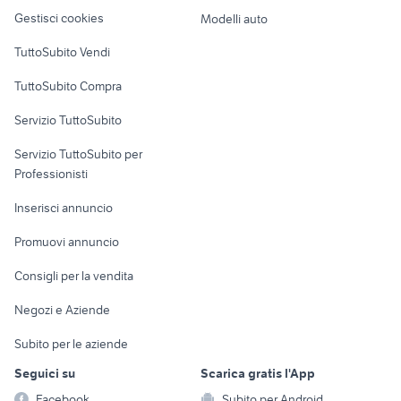
Veicoli commerciali
altro
Gestisci cookies
Modelli auto
Case vacanza
TuttoSubito Vendi
Uffici e Locali
TuttoSubito Compra
commerciali
Servizio TuttoSubito
elettronica
per la casa e la
sports e hobby
Servizio TuttoSubito per
persona
Informatica
Animali
Professionisti
Arredamento e
Console e
Accessori per
Casalinghi
Inserisci annuncio
Videogiochi
animali
Elettrodomestici
Promuovi annuncio
Audio/Video
Musica e Film
Giardino e Fai da te
Consigli per la vendita
Fotografia
Libri e Riviste
Abbigliamento e
Negozi e Aziende
Telefonia
Strumenti Musicali
Accessori
Subito per le aziende
Sports
Tutto per i bambini
Seguici su
Scarica gratis l'App
Biciclette
Facebook
Subito per Android