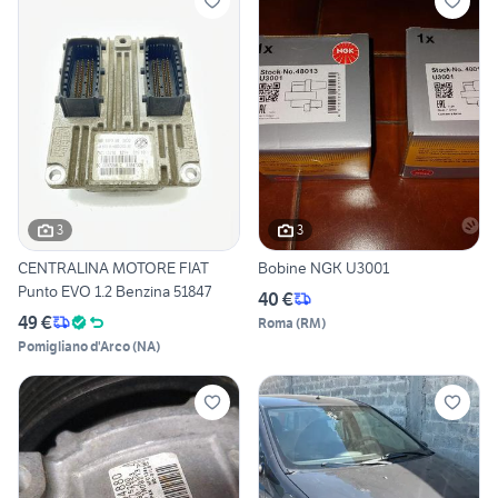
3
3
CENTRALINA MOTORE FIAT
Bobine NGK U3001
Punto EVO 1.2 Benzina 51847
40 €
49 €
Roma
(
RM
)
Pomigliano d'Arco
(
NA
)