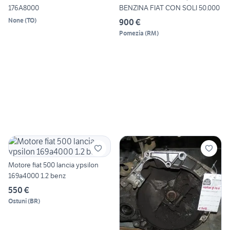
176A8000
BENZINA FIAT CON SOLI 50.000
None
(
TO
)
900 €
Pomezia
(
RM
)
Motore fiat 500 lancia ypsilon
169a4000 1.2 benz
550 €
Ostuni
(
BR
)