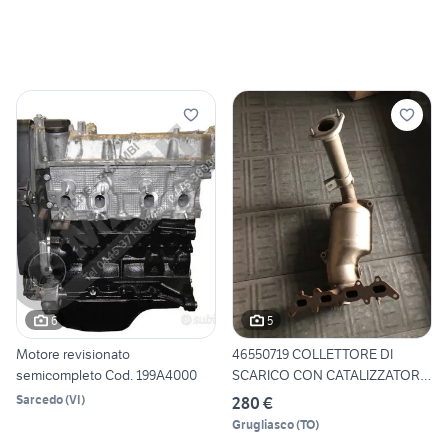
6
5
Motore revisionato
46550719 COLLETTORE DI
semicompleto Cod. 199A4000
SCARICO CON CATALIZZATORE
F
Sarcedo
(
VI
)
280 €
Grugliasco
(
TO
)