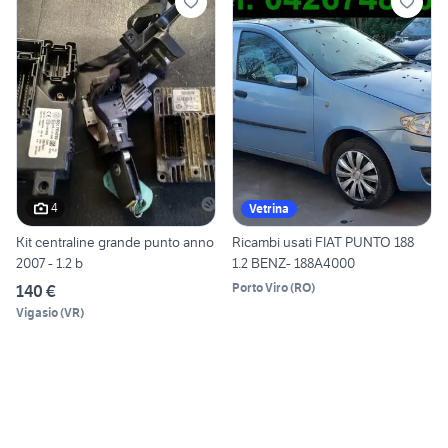
4
Vetrina
Kit centraline grande punto anno
Ricambi usati FIAT PUNTO 188
2007 - 1.2 b
1.2 BENZ- 188A4000
Porto Viro
(
RO
)
140 €
Vigasio
(
VR
)