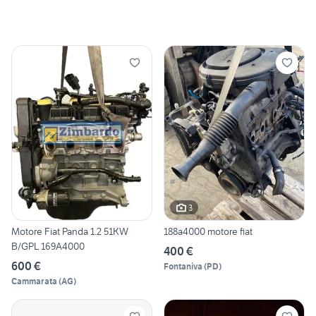
3
Motore Fiat Panda 1.2 51KW
188a4000 motore fiat
B/GPL 169A4000
400 €
600 €
Fontaniva
(
PD
)
Cammarata
(
AG
)