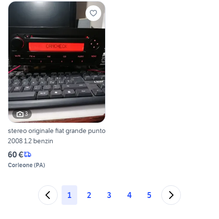
3
stereo originale fiat grande punto
2008 1.2 benzin
60 €
Corleone
(
PA
)
1
2
3
4
5