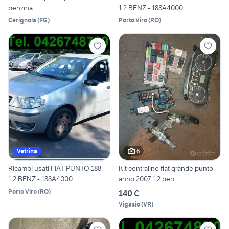
benzina
1.2 BENZ.- 188A4000
Cerignola
(
FG
)
Porto Viro
(
RO
)
6
Vetrina
Ricambi usati FIAT PUNTO 188
Kit centraline fiat grande punto
1.2 BENZ.- 188A4000
anno 2007 1.2 ben
Porto Viro
(
RO
)
140 €
Vigasio
(
VR
)