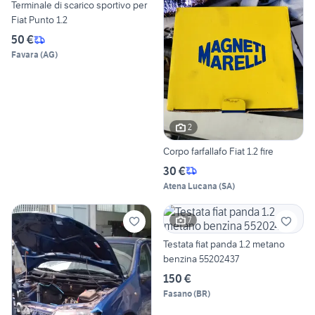
Terminale di scarico sportivo per
Fiat Punto 1.2
50 €
Favara
(
AG
)
2
Corpo farfallafo Fiat 1.2 fire
30 €
Atena Lucana
(
SA
)
7
Testata fiat panda 1.2 metano
benzina 55202437
150 €
Fasano
(
BR
)