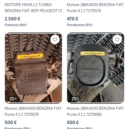
MOTORE HN09 1.2 TURBO
Motore 188A4000 BENZINA FIAT
BENZINA FIAT JEEP PEUGEOT CI
Punto II 1.2 71739178
2.500 €
470 €
Pomezia
(
RM
)
Pordenone
(
PN
)
5
5
Motore 188A4000 BENZINA FIAT
Motore 188A4000 BENZINA FIAT
Punto II 1.2 71739178
Punto II 1.2 71719086
500 €
500 €
Pordenone
(
PN
)
Pordenone
(
PN
)