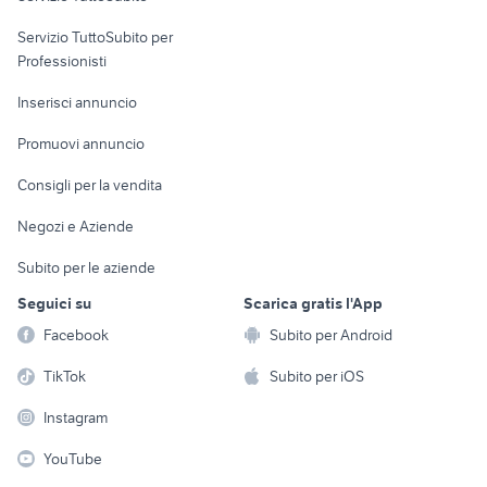
elettronica
per la casa e la
sports e hobby
Servizio TuttoSubito per
persona
Informatica
Animali
Professionisti
Arredamento e
Console e
Accessori per
Casalinghi
Inserisci annuncio
Videogiochi
animali
Elettrodomestici
Promuovi annuncio
Audio/Video
Musica e Film
Giardino e Fai da te
Consigli per la vendita
Fotografia
Libri e Riviste
Abbigliamento e
Negozi e Aziende
Telefonia
Strumenti Musicali
Accessori
Subito per le aziende
Sports
Tutto per i bambini
Seguici su
Scarica gratis l'App
Biciclette
Facebook
Subito per Android
Collezionismo
TikTok
Subito per iOS
Instagram
YouTube