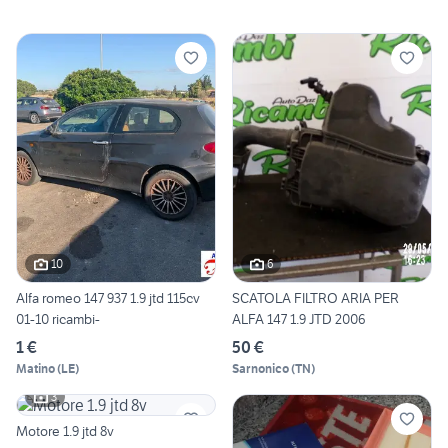
10
6
Alfa romeo 147 937 1.9 jtd 115cv
SCATOLA FILTRO ARIA PER
01-10 ricambi-
ALFA 147 1.9 JTD 2006
1 €
50 €
Matino
(
LE
)
Sarnonico
(
TN
)
3
Motore 1.9 jtd 8v