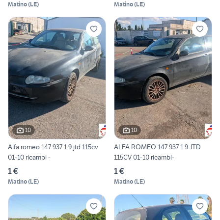
Matino
(
LE
)
Matino
(
LE
)
10
10
Alfa romeo 147 937 1.9 jtd 115cv
ALFA ROMEO 147 937 1.9 JTD
01-10 ricambi -
115CV 01-10 ricambi-
1 €
1 €
Matino
(
LE
)
Matino
(
LE
)