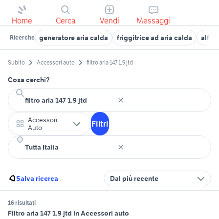
Home
Cerca
Vendi
Messaggi
generatore aria calda
friggitrice ad aria calda
alfa 1
Ricerche
Subito
Accessori auto
filtro aria 147 1.9 jtd
Cosa cerchi?
Accessori
Filtri
Auto
Salva ricerca
Dal più recente
16 risultati
Filtro aria 147 1.9 jtd in Accessori auto