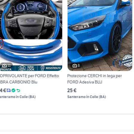
11
8
OPRIVOLANTE per FORD Effetto
Protezione CERCHI in lega per
IBRA CARBONIO Blu
FORD Adesiva BLU
4 €
25 €
anteramo in Colle
(
BA
)
Santeramo in Colle
(
BA
)