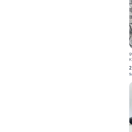
g
K
2
S