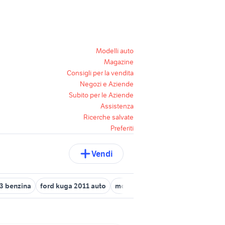
Modelli auto
Magazine
Consigli per la vendita
Negozi e Aziende
Subito per le Aziende
Assistenza
Ricerche salvate
Preferiti
Vendi
.3 benzina
ford kuga 2011 auto
motore ford fiesta 1.4 tdci
form