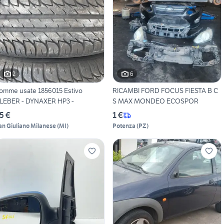
2
6
omme usate 1856015 Estivo
RICAMBI FORD FOCUS FIESTA B C
LEBER - DYNAXER HP3 -
S MAX MONDEO ECOSPOR
5 €
1 €
an Giuliano Milanese
(
MI
)
Potenza
(
PZ
)