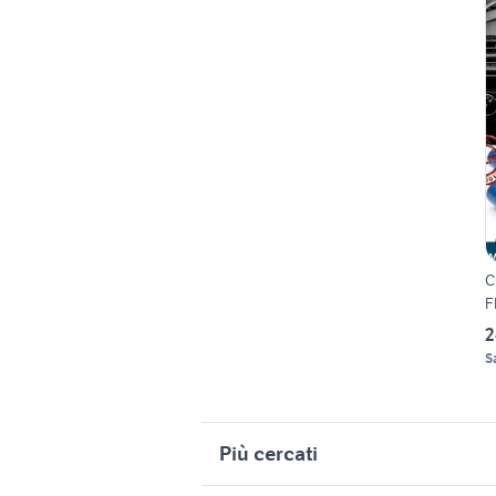
C
F
2
S
Più cercati