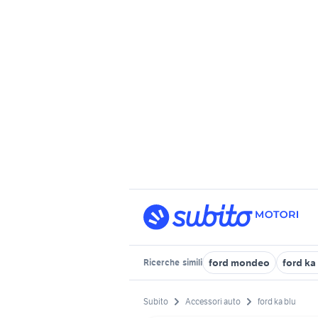
ford mondeo
ford ka
Ricerche
simili
Subito
Accessori auto
ford ka blu