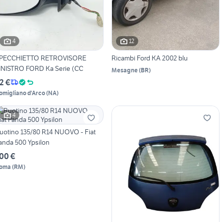
4
12
PECCHIETTO RETROVISORE
Ricambi Ford KA 2002 blu
INISTRO FORD Ka Serie (CC
Mesagne
(
BR
)
2 €
omigliano d'Arco
(
NA
)
4
uotino 135/80 R14 NUOVO - Fiat
anda 500 Ypsilon
00 €
oma
(
RM
)