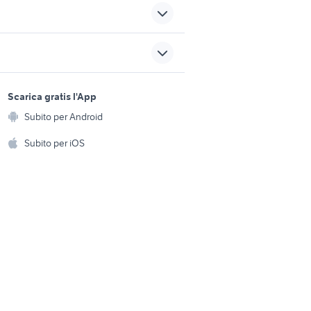
patrol gr y61
sicilia
rav 4 usato sardegna
sori moto
yamaha r1 1998 accessori
sports e hobby
moto
a
Scarica gratis l'App
Animali
Subito per Android
minarelli mr6
ento e
Accessori per animali
hi
Subito per iOS
Musica e Film
omestici
Libri e Riviste
e Fai da te
Strumenti Musicali
amento e
ri
Sports
 i bambini
Biciclette
Collezionismo