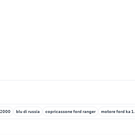
 2000
blu di russia
copricassone ford ranger
motore ford ka 1