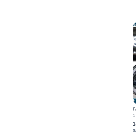
F
1
1
S