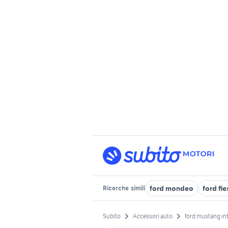
ford mondeo
ford fi
Ricerche
simili
Subito
Accessori auto
ford mustang int