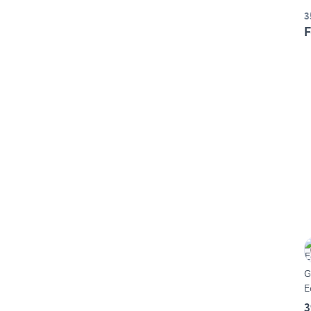
3
F
G
E
3