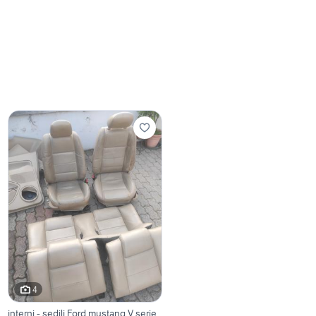
4
interni - sedili Ford mustang V serie