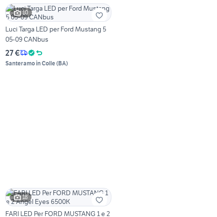
10
Luci Targa LED per Ford Mustang 5
05-09 CANbus
27 €
Santeramo in Colle
(
BA
)
18
FARI LED Per FORD MUSTANG 1 e 2