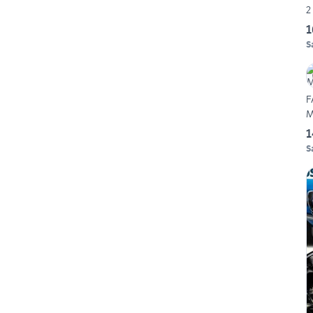
2
1
S
F
M
1
S