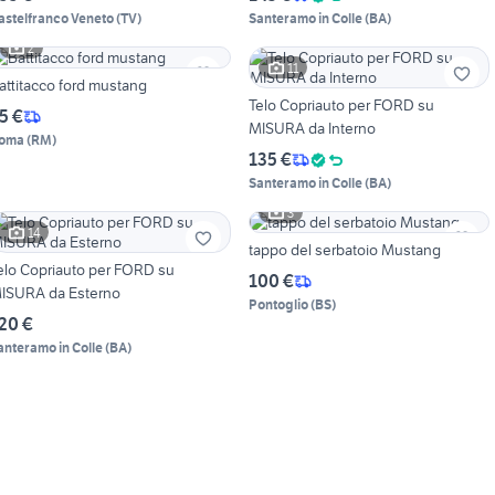
astelfranco Veneto
(
TV
)
Santeramo in Colle
(
BA
)
2
11
attitacco ford mustang
Telo Copriauto per FORD su
5 €
MISURA da Interno
oma
(
RM
)
135 €
Santeramo in Colle
(
BA
)
3
14
tappo del serbatoio Mustang
elo Copriauto per FORD su
100 €
ISURA da Esterno
Pontoglio
(
BS
)
20 €
anteramo in Colle
(
BA
)