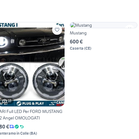
Mustang
600 €
Caserta
(
CE
)
18
ARI Full LED Per FORD MUSTANG
 2 Angel OMOLOGATI
80 €
anteramo in Colle
(
BA
)