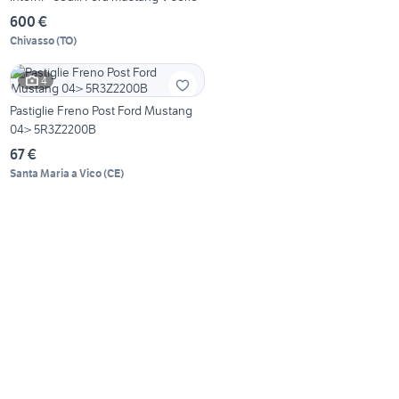
600 €
Chivasso
(
TO
)
4
Pastiglie Freno Post Ford Mustang
04> 5R3Z2200B
67 €
Santa Maria a Vico
(
CE
)