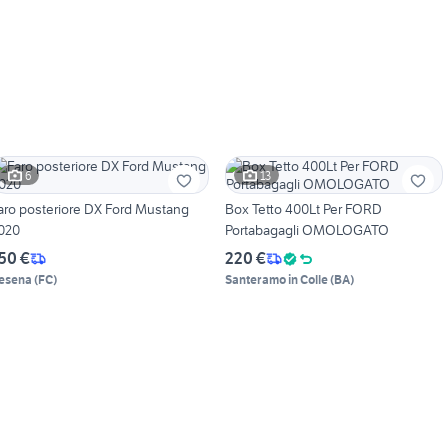
6
13
aro posteriore DX Ford Mustang
Box Tetto 400Lt Per FORD
020
Portabagagli OMOLOGATO
50 €
220 €
esena
(
FC
)
Santeramo in Colle
(
BA
)