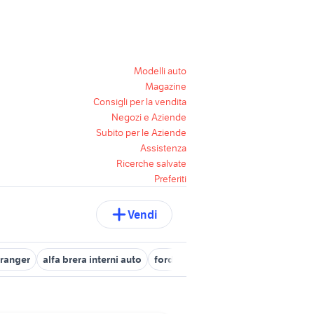
Modelli auto
Magazine
Consigli per la vendita
Negozi e Aziende
Subito per le Aziende
Assistenza
Ricerche salvate
Preferiti
Vendi
 ranger
alfa brera interni auto
ford c max usata sardegna
ford 