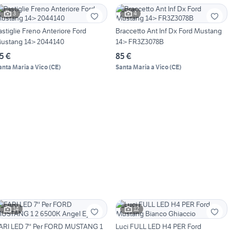
3
4
astiglie Freno Anteriore Ford
Braccetto Ant Inf Dx Ford Mustang
ustang 14> 2044140
14> FR3Z3078B
5 €
85 €
anta Maria a Vico
(
CE
)
Santa Maria a Vico
(
CE
)
14
12
ARI LED 7'' Per FORD MUSTANG 1
Luci FULL LED H4 PER Ford