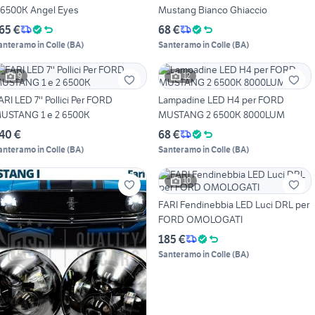
 6500K Angel Eyes
Mustang Bianco Ghiaccio
65 €
68 €
anteramo in Colle
(
BA
)
Santeramo in Colle
(
BA
)
9
12
ARI LED 7'' Pollici Per FORD
Lampadine LED H4 per FORD
USTANG 1 e 2 6500K
MUSTANG 2 6500K 8000LUM
40 €
68 €
anteramo in Colle
(
BA
)
Santeramo in Colle
(
BA
)
10
FARI Fendinebbia LED Luci DRL per
FORD OMOLOGATI
185 €
Santeramo in Colle
(
BA
)