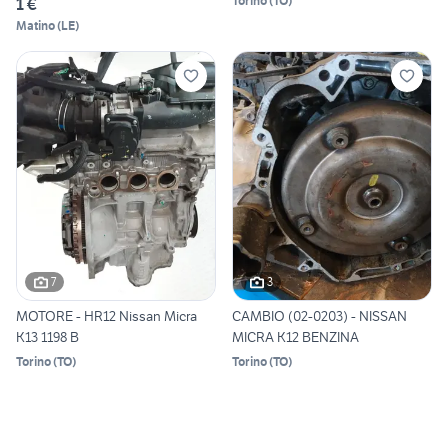
Torino
(
TO
)
1 €
Matino
(
LE
)
7
3
MOTORE - HR12 Nissan Micra
CAMBIO (02-0203) - NISSAN
K13 1198 B
MICRA K12 BENZINA
Torino
(
TO
)
Torino
(
TO
)