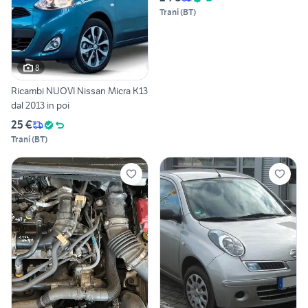
Trani
(
BT
)
8
Ricambi NUOVI Nissan Micra K13
dal 2013 in poi
25 €
Trani
(
BT
)