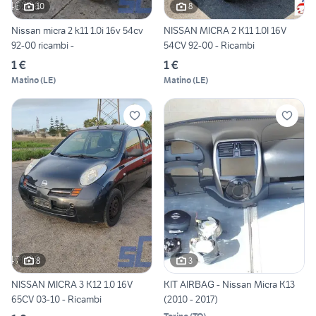
10
8
Nissan micra 2 k11 1.0i 16v 54cv
NISSAN MICRA 2 K11 1.0I 16V
92-00 ricambi -
54CV 92-00 - Ricambi
1 €
1 €
Matino
(
LE
)
Matino
(
LE
)
8
3
NISSAN MICRA 3 K12 1.0 16V
KIT AIRBAG - Nissan Micra K13
65CV 03-10 - Ricambi
(2010 - 2017)