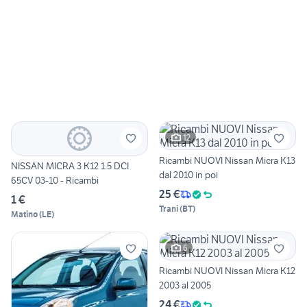
12
Ricambi NUOVI Nissan Micra K13
NISSAN MICRA 3 K12 1.5 DCI
dal 2010 in poi
65CV 03-10 - Ricambi
25 €
1 €
Trani
(
BT
)
Matino
(
LE
)
6
Ricambi NUOVI Nissan Micra K12
2003 al 2005
24 €