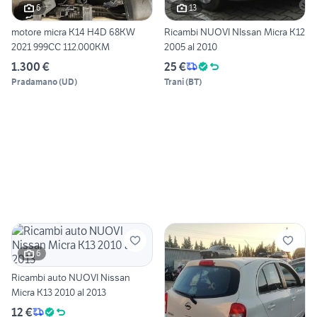
6
13
motore micra K14 H4D 68KW
Ricambi NUOVI NIssan Micra K12
2021 999CC 112.000KM
2005 al 2010
1.300 €
25 €
Pradamano
(
UD
)
Trani
(
BT
)
6
Ricambi auto NUOVI Nissan
Micra K13 2010 al 2013
12 €