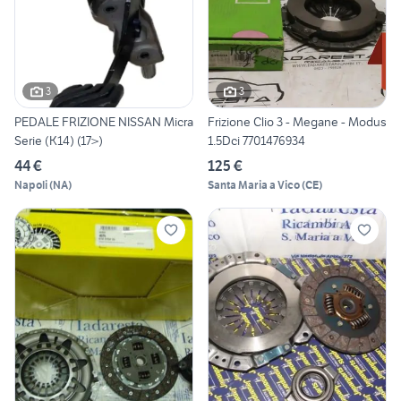
3
3
PEDALE FRIZIONE NISSAN Micra
Frizione Clio 3 - Megane - Modus
Serie (K14) (17>)
1.5Dci 7701476934
44 €
125 €
Napoli
(
NA
)
Santa Maria a Vico
(
CE
)