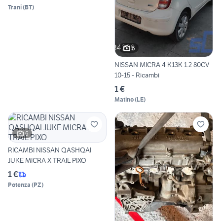
Trani
(
BT
)
6
NISSAN MICRA 4 K13K 1.2 80CV
10-15 - Ricambi
1 €
Matino
(
LE
)
6
RICAMBI NISSAN QASHQAI
JUKE MICRA X TRAIL PIXO
1 €
Potenza
(
PZ
)