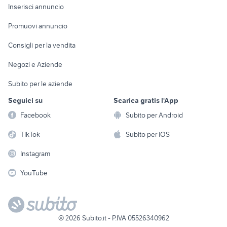
Console e
Accessori per
Casalinghi
Inserisci annuncio
Videogiochi
animali
Elettrodomestici
Promuovi annuncio
Audio/Video
Musica e Film
Giardino e Fai da te
Consigli per la vendita
Fotografia
Libri e Riviste
Abbigliamento e
Negozi e Aziende
Telefonia
Strumenti Musicali
Accessori
Subito per le aziende
Sports
Tutto per i bambini
Seguici su
Scarica gratis l'App
Biciclette
Facebook
Subito per Android
Collezionismo
TikTok
Subito per iOS
Instagram
YouTube
©
2026
Subito.it - P.IVA 05526340962