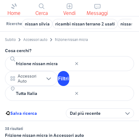
Home
Cerca
Vendi
Messaggi
nissan silvia
ricambi nissan terrano 2 usati
nissan ev
Ricerche
Subito
Accessori auto
frizione nissan micra
Cosa cerchi?
Accessori
Filtri
Auto
Salva ricerca
Dal più recente
38 risultati
Frizione nissan micra in Accessori auto