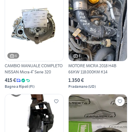
6
6
CAMBIO MANUALE COMPLETO
MOTORE MICRA 2018 H4B
NISSAN Micra 4° Serie 320
66KW 118.000KM K14
415 €
1.350 €
Bagno a Ripoli
(
FI
)
Pradamano
(
UD
)