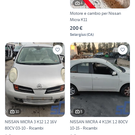
4
Motore e cambio per Nissan
Micra K11
200 €
Selargius
(
CA
)
10
5
NISSAN MICRA 3 K12 1.2 16V
NISSAN MICRA 4 K13K 1.2 80CV
80CV 03-10 - Ricambi
10-15 - Ricambi