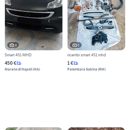
4
6
Smart 451 MHD
ricambi smart 451 mhd
450 €
1 €
Marano di Napoli
(
NA
)
Palombara Sabina
(
RM
)