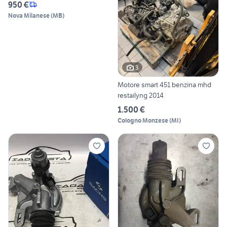
950 €
Nova Milanese
(
MB
)
3
Motore smart 451 benzina mhd
restailyng 2014
1.500 €
Cologno Monzese
(
MI
)