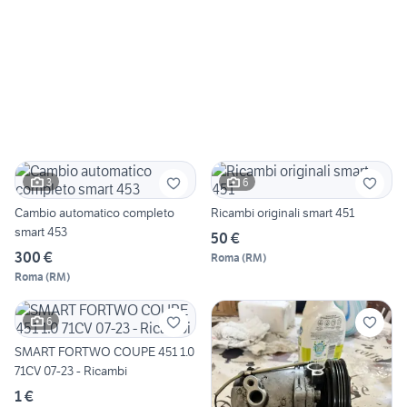
3
6
Cambio automatico completo
Ricambi originali smart 451
smart 453
50 €
300 €
Roma
(
RM
)
Roma
(
RM
)
6
SMART FORTWO COUPE 451 1.0
71CV 07-23 - Ricambi
1 €