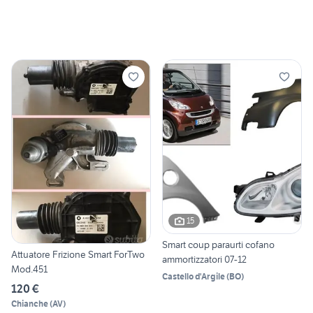
15
Smart coup paraurti cofano
Attuatore Frizione Smart ForTwo
ammortizzatori 07-12
Mod.451
Castello d'Argile
(
BO
)
120 €
Chianche
(
AV
)