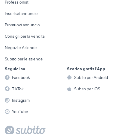
Informatica
Animali
Professionisti
Arredamento e
Console e
Accessori per
Casalinghi
Inserisci annuncio
Videogiochi
animali
Elettrodomestici
Promuovi annuncio
Audio/Video
Musica e Film
Giardino e Fai da te
Consigli per la vendita
Fotografia
Libri e Riviste
Abbigliamento e
Negozi e Aziende
Telefonia
Strumenti Musicali
Accessori
Subito per le aziende
Sports
Tutto per i bambini
Seguici su
Scarica gratis l'App
Biciclette
Facebook
Subito per Android
Collezionismo
TikTok
Subito per iOS
Instagram
YouTube