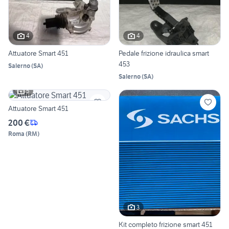
4
4
Attuatore Smart 451
Pedale frizione idraulica smart
453
Salerno
(
SA
)
Salerno
(
SA
)
5
Attuatore Smart 451
200 €
Roma
(
RM
)
3
Kit completo frizione smart 451