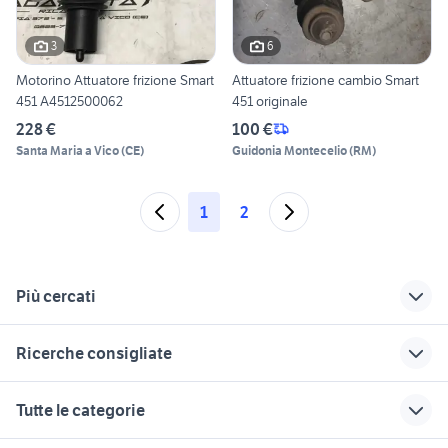
3
6
Motorino Attuatore frizione Smart
Attuatore frizione cambio Smart
451 A4512500062
451 originale
228 €
100 €
Santa Maria a Vico
(
CE
)
Guidonia Montecelio
(
RM
)
1
2
Più cercati
Correlati
Richerche simili
Suggerimenti
Ricerche consigliate
smart usata emilia
motore smart 451
smart brabus 451
romagna
auto usate lecco
migliore auto usata 7000 euro
impianto audio smart
auto Puglia
Tutte le categorie
pelle smart 451
451
ford mondeo
fiat 1100 anni 50
alfa romeo tonale
chiave completa
ammortizzatori smart
golf 6