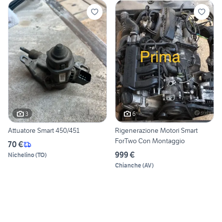
3
6
Attuatore Smart 450/451
Rigenerazione Motori Smart
ForTwo Con Montaggio
70 €
999 €
Nichelino
(
TO
)
Chianche
(
AV
)