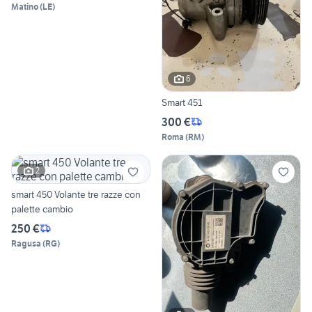
Matino
(
LE
)
6
Smart 451
300 €
Roma
(
RM
)
2
smart 450 Volante tre razze con
palette cambio
250 €
Ragusa
(
RG
)