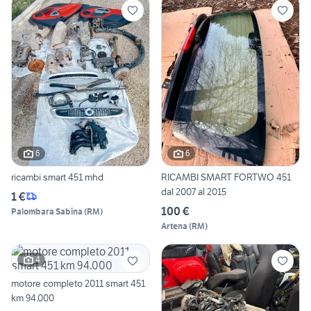
6
6
ricambi smart 451 mhd
RICAMBI SMART FORTWO 451
dal 2007 al 2015
1 €
100 €
Palombara Sabina
(
RM
)
Artena
(
RM
)
4
motore completo 2011 smart 451
km 94.000