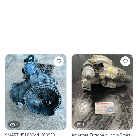
4
4
SMART 451 800cdi 660950
Attuatore Frizione cilindro Smart