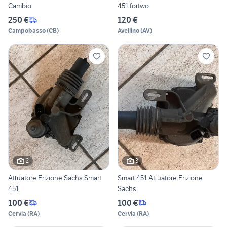
Cambio
451 fortwo
250 €
120 €
Campobasso
(
CB
)
Avellino
(
AV
)
2
3
Attuatore Frizione Sachs Smart
Smart 451 Attuatore Frizione
451
Sachs
100 €
100 €
Cervia
(
RA
)
Cervia
(
RA
)