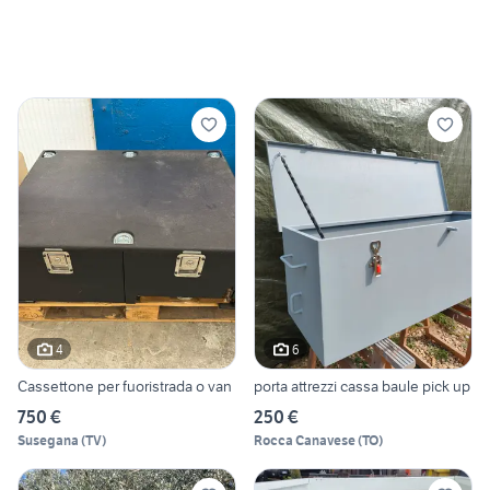
4
6
Cassettone per fuoristrada o van
porta attrezzi cassa baule pick up
750 €
250 €
Susegana
(
TV
)
Rocca Canavese
(
TO
)