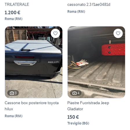
TRILATERALE
cassonato 2.3 f1ae0481d
Roma
(
RM
)
1.200 €
Roma
(
RM
)
3
4
Cassone box posteriore toyota
Piastre Fuoristrada Jeep
hilux
Gladiator
Roma
(
RM
)
150 €
Treviglio
(
BG
)