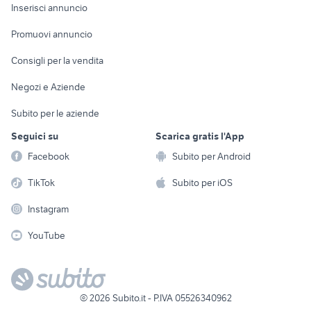
Console e
Accessori per
Casalinghi
Inserisci annuncio
Videogiochi
animali
Elettrodomestici
Promuovi annuncio
Audio/Video
Musica e Film
Giardino e Fai da te
Consigli per la vendita
Fotografia
Libri e Riviste
Abbigliamento e
Negozi e Aziende
Telefonia
Strumenti Musicali
Accessori
Subito per le aziende
Sports
Tutto per i bambini
Seguici su
Scarica gratis l'App
Biciclette
Facebook
Subito per Android
Collezionismo
TikTok
Subito per iOS
Instagram
YouTube
©
2026
Subito.it - P.IVA 05526340962