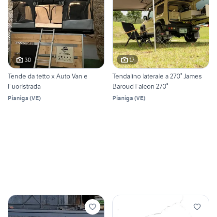
30
17
Tende da tetto x Auto Van e
Tendalino laterale a 270° James
Fuoristrada
Baroud Falcon 270°
Pianiga
(
VE
)
Pianiga
(
VE
)