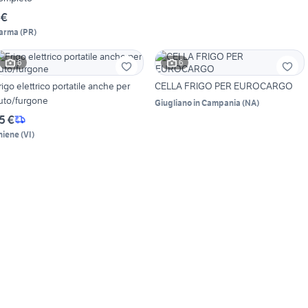
 €
arma
(
PR
)
6
6
rigo elettrico portatile anche per
CELLA FRIGO PER EUROCARGO
uto/furgone
Giugliano in Campania
(
NA
)
5 €
hiene
(
VI
)