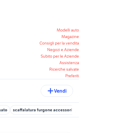
Modelli auto
Magazine
Consigli per la vendita
Negozi e Aziende
Subito per le Aziende
Assistenza
Ricerche salvate
Preferiti
Vendi
sato
scaffalatura furgone accessori auto
frigo vexa
doblo frig