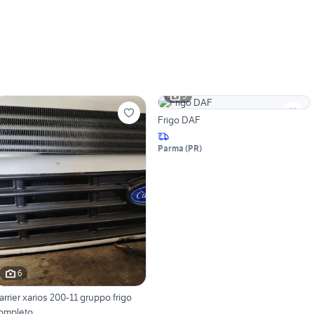
5
Frigo DAF
Parma
(
PR
)
6
arrier xarios 200-11 gruppo frigo
ompleto