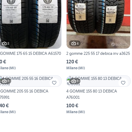
8
4
 GOMME 175 65 15 DEBICA A61570
2 gomme 225 55 17 debica inv a3625
0 €
120 €
ilano
(
MI
)
Milano
(
MI
)
7
7
 GOMME 205 55 16 DEBICA
4 GOMME 155 80 13 DEBICA
75991
A76001
40 €
100 €
ilano
(
MI
)
Milano
(
MI
)