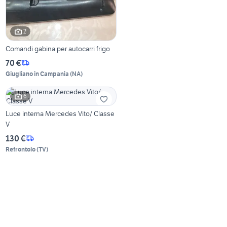
2
Comandi gabina per autocarri frigo
70 €
Giugliano in Campania
(
NA
)
6
Luce interna Mercedes Vito/ Classe
V
130 €
Refrontolo
(
TV
)