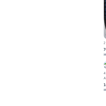
2
7
M
4
A
1
M