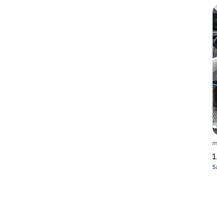
m
1
S