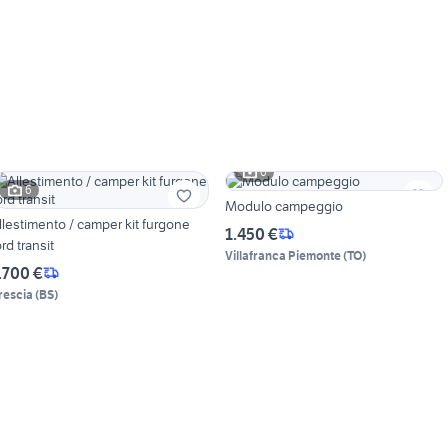
6
6
Modulo campeggio
llestimento / camper kit furgone
1.450 €
ord transit
Villafranca Piemonte
(
TO
)
.700 €
rescia
(
BS
)