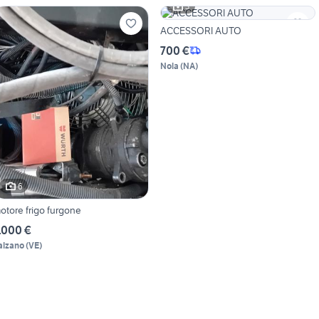
3
ACCESSORI AUTO
700 €
Nola
(
NA
)
6
otore frigo furgone
.000 €
alzano
(
VE
)