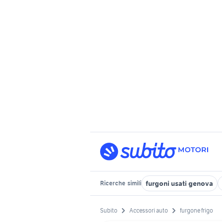
furgoni usati genova
Ricerche
simili
Subito
Accessori auto
furgone frigo