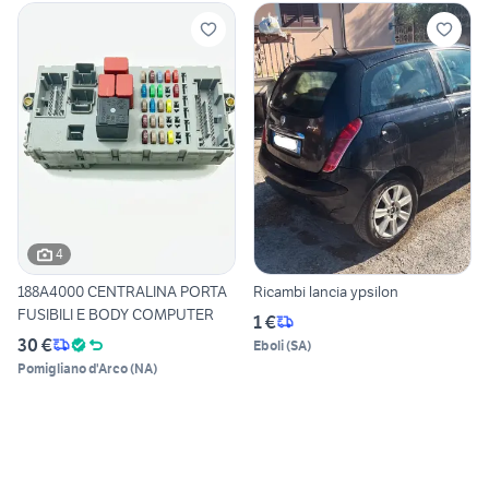
4
188A4000 CENTRALINA PORTA
Ricambi lancia ypsilon
FUSIBILI E BODY COMPUTER
1 €
30 €
Eboli
(
SA
)
Pomigliano d'Arco
(
NA
)