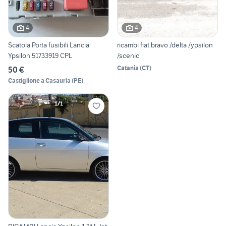
4
4
Scatola Porta fusibili Lancia
ricambi fiat bravo /delta /ypsilon
Ypsilon 51733919 CPL
/scenic
Catania
(
CT
)
50 €
Castiglione a Casauria
(
PE
)