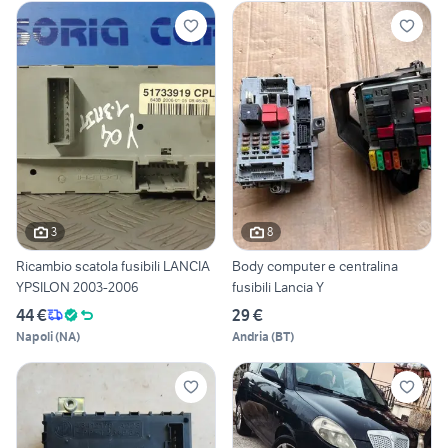
3
8
Ricambio scatola fusibili LANCIA
Body computer e centralina
YPSILON 2003-2006
fusibili Lancia Y
44 €
29 €
Napoli
(
NA
)
Andria
(
BT
)