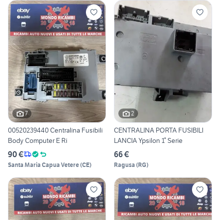
7
2
00520239440 Centralina Fusibili
CENTRALINA PORTA FUSIBILI
Body Computer E Ri
LANCIA Ypsilon 1° Serie
90 €
66 €
Santa Maria Capua Vetere
(
CE
)
Ragusa
(
RG
)