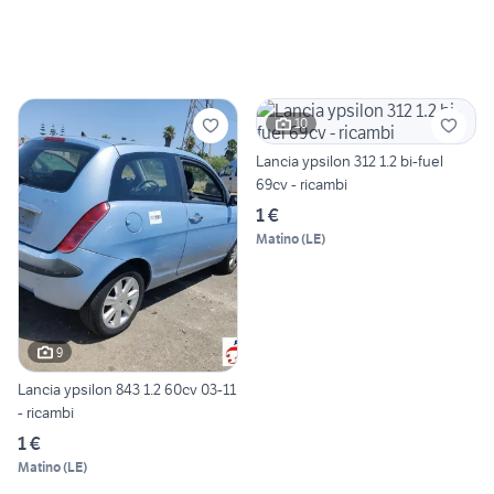
10
Lancia ypsilon 312 1.2 bi-fuel
69cv - ricambi
1 €
Matino
(
LE
)
9
Lancia ypsilon 843 1.2 60cv 03-11
- ricambi
1 €
Matino
(
LE
)