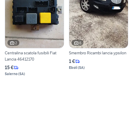
2
6
Centralina scatola fusibili Fiat
Smembro Ricambi lancia ypsilon
Lancia 46412170
1 €
15 €
Eboli
(
SA
)
Salerno
(
SA
)