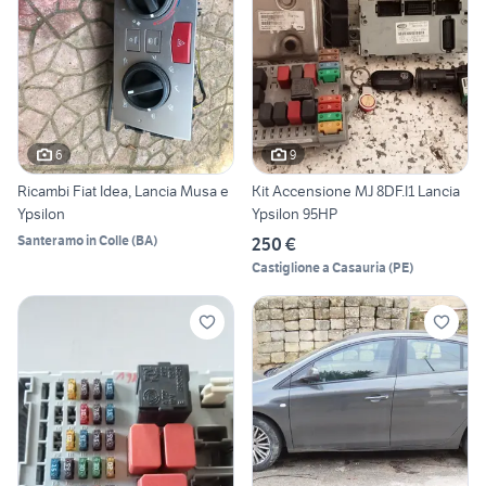
6
9
Ricambi Fiat Idea, Lancia Musa e
Kit Accensione MJ 8DF.I1 Lancia
Ypsilon
Ypsilon 95HP
Santeramo in Colle
(
BA
)
250 €
Castiglione a Casauria
(
PE
)