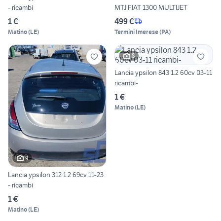
- ricambi
MTJ FIAT 1300 MULTIJET
1 €
499 €
Matino
(
LE
)
Termini Imerese
(
PA
)
8
Lancia ypsilon 843 1.2 60cv 03-11
ricambi-
1 €
Matino
(
LE
)
9
Lancia ypsilon 312 1.2 69cv 11-23
- ricambi
1 €
Matino
(
LE
)